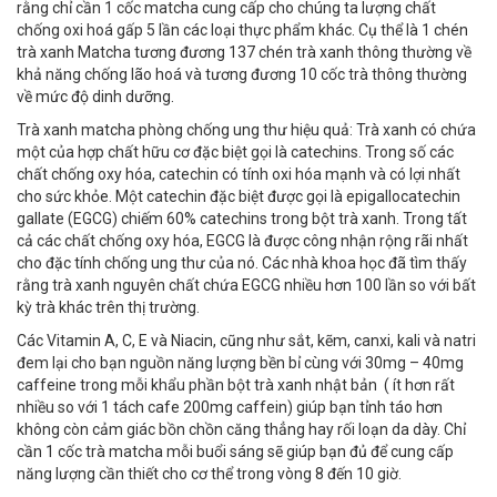
rằng chỉ cần 1 cốc matcha cung cấp cho chúng ta lượng chất
chống oxi hoá gấp 5 lần các loại thực phẩm khác. Cụ thể là 1 chén
trà xanh Matcha tương đương 137 chén trà xanh thông thường về
khả năng chống lão hoá và tương đương 10 cốc trà thông thường
về mức độ dinh dưỡng.
Trà xanh matcha phòng chống ung thư hiệu quả: Trà xanh có chứa
một của hợp chất hữu cơ đặc biệt gọi là catechins. Trong số các
chất chống oxy hóa, catechin có tính oxi hóa mạnh và có lợi nhất
cho sức khỏe. Một catechin đặc biệt được gọi là epigallocatechin
gallate (EGCG) chiếm 60% catechins trong bột trà xanh. Trong tất
cả các chất chống oxy hóa, EGCG là được công nhận rộng rãi nhất
cho đặc tính chống ung thư của nó. Các nhà khoa học đã tìm thấy
rằng trà xanh nguyên chất chứa EGCG nhiều hơn 100 lần so với bất
kỳ trà khác trên thị trường.
Các Vitamin A, C, E và Niacin, cũng như sắt, kẽm, canxi, kali và natri
đem lại cho bạn nguồn năng lượng bền bỉ cùng với 30mg – 40mg
caffeine trong mỗi khẩu phần bột trà xanh nhật bản ( ít hơn rất
nhiều so với 1 tách cafe 200mg caffein) giúp bạn tỉnh táo hơn
không còn cảm giác bồn chồn căng thẳng hay rối loạn da dày. Chỉ
cần 1 cốc trà matcha mỗi buổi sáng sẽ giúp bạn đủ để cung cấp
năng lượng cần thiết cho cơ thể trong vòng 8 đến 10 giờ.