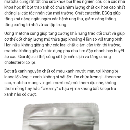
matcha cũng rất tốt cho sức khỏe bởi theo nghiên cứu của các nhà
khoa học thì bột trà xanh có chứa hàm lượng chất oxi hóa cao nhất
chống lại các tác nhân của môi trường. Chất catechin, EGCg giúp
tăng khả năng ngăn ngừa các bệnh ung thư, giảm căng thẳng,
tăng cường trí nhớ và sự tập trung.
Uống matcha cũng giúp tăng cường khả năng trao đổi chất và giúp
cơ thể đốt cháy lượng mỡ thừa gấp khoảng 4 lần so với trung bình.
Hơn nữa, không giống như các loại chất giảm cân trên thị trường,
matcha không gây các tác dụng phụ như tim đập nhanh hay huyết
áp cao. Giải độc cơ thể, củng cố hệ miễn dịch và tăng cường
cholesterol có lợi.
Bột trà xanh nguyên chất có màu xanh mướt, mịn, tơi, không bị
loang lổ vàng – xanh, không bị bết ẩm. Do chứa lượng L-theanine
cao, matcha mang vị ngọt, mượt mà,mùi thơm dịu nhẹ, không
thơm nồng hay hắc. “creamy” ở hậu vị mà không bất kì loại trà
xanh nào có được.