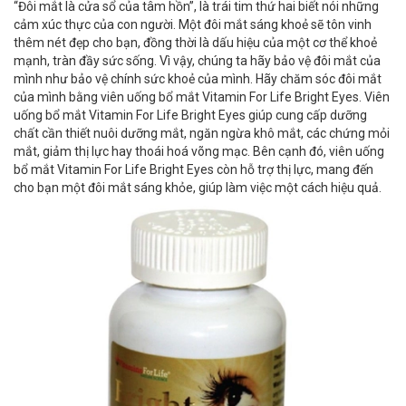
“Đôi mắt là cửa sổ của tâm hồn”, là trái tim thứ hai biết nói những
cảm xúc thực của con người. Một đôi mắt sáng khoẻ sẽ tôn vinh
thêm nét đẹp cho bạn, đồng thời là dấu hiệu của một cơ thể khoẻ
mạnh, tràn đầy sức sống. Vì vậy, chúng ta hãy bảo vệ đôi mắt của
mình như bảo vệ chính sức khoẻ của mình. Hãy chăm sóc đôi mắt
của mình bằng viên uống bổ mắt Vitamin For Life Bright Eyes. Viên
uống bổ mắt Vitamin For Life Bright Eyes giúp cung cấp dưỡng
chất cần thiết nuôi dưỡng mắt, ngăn ngừa khô mắt, các chứng mỏi
mắt, giảm thị lực hay thoái hoá võng mạc. Bên cạnh đó, viên uống
bổ mắt Vitamin For Life Bright Eyes còn hỗ trợ thị lực, mang đến
cho bạn một đôi mắt sáng khỏe, giúp làm việc một cách hiệu quả.