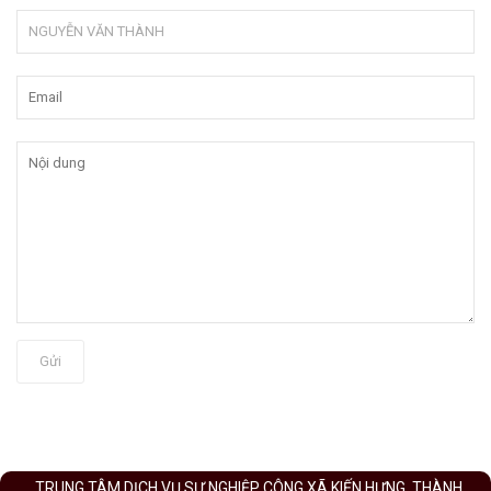
Gửi
TRUNG TÂM DỊCH VỤ SỰ NGHIỆP CÔNG XÃ KIẾN HƯNG, THÀNH