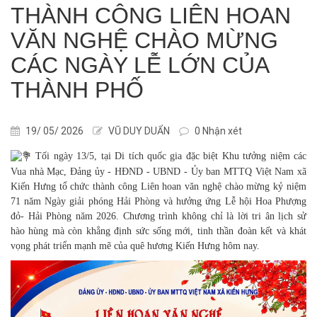
THÀNH CÔNG LIÊN HOAN
VĂN NGHỆ CHÀO MỪNG
CÁC NGÀY LỄ LỚN CỦA
THÀNH PHỐ
19/ 05/ 2026
VŨ DUY DUẨN
0 Nhận xét
Tối ngày 13/5, tại Di tích quốc gia đặc biệt Khu tưởng niệm các
Vua nhà Mạc, Đảng ủy - HĐND - UBND - Ủy ban MTTQ Việt Nam xã
Kiến Hưng tổ chức thành công Liên hoan văn nghệ chào mừng kỷ niệm
71 năm Ngày giải phóng Hải Phòng và hưởng ứng Lễ hội Hoa Phượng
đỏ- Hải Phòng năm 2026. Chương trình không chỉ là lời tri ân lịch sử
hào hùng mà còn khẳng định sức sống mới, tinh thần đoàn kết và khát
vọng phát triển mạnh mẽ của quê hương Kiến Hưng hôm nay.