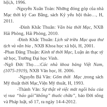
hội,h, 1996.
-Nguyễn Xuân Toàn: Những đóng góp của nhà
Mạc thời kỳ Cao Bằng, sách Kỷ yếu hội thảo…, H,
2011.
-Đinh Khắc Thuân:
Văn bia thời Mạc,
NXB
Hải Phòng, Hải Phòng, 2010.
-Đinh Khắc Thuân:
Lịch sử triều Mạc qua thư
tịch và văn bia ,
NXB Khoa học xã hội, H, 2001.
-Phan Đăng Thuận:
Kinh tế thời Mạc,
Luận án thạc sỹ
sử học, Trường Đại học Vinh.
-Ngô Đức Thọ….:
Các nhà khoa bảng Việt Nam,
(1075-1919),
NXB Văn học, H. 2006.
-Nguyễn Bá Vân:
Gốm thời Mạc ,
trong sách
Mỹ thuật thời Mạc,Viện Mỹ thuât, H, 1993.
-Thành Văn:
Sự thật về việc mất ngôi báu của
vị vua “háo gái”không” thuốc chữa”,
báo Đời sống
và Pháp luật, số 17, ra ngày 14-4-2012.