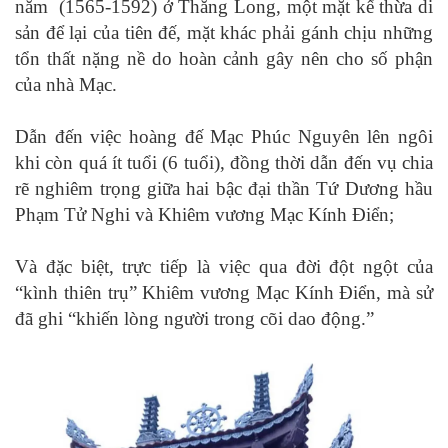
năm (1565-1592) ở Thăng Long, một mặt kế thừa di
sản để lại của tiên đế, mặt khác phải gánh chịu những
tổn thất nặng nề do hoàn cảnh gây nên cho số phận
của nhà Mạc.
Dẫn đến việc hoàng đế Mạc Phúc Nguyên lên ngôi
khi còn quá ít tuổi (6 tuổi), đồng thời dẫn đến vụ chia
rẽ nghiêm trọng giữa hai bậc đại thần Tứ Dương hầu
Phạm Tử Nghi và Khiêm vương Mạc Kính Điển;
Và đặc biệt, trực tiếp là việc qua đời đột ngột của
“kình thiên trụ” Khiêm vương Mạc Kính Điển, mà sử
đã ghi “khiến lòng người trong cõi dao động.”