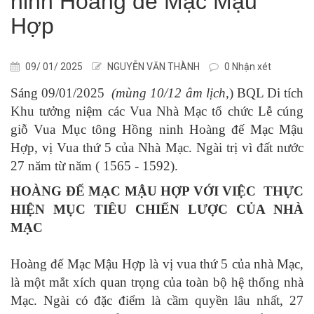
ninh Hoàng đế Mạc Mậu
Hợp
09/ 01/ 2025
NGUYỄN VĂN THÀNH
0 Nhận xét
Sáng 09/01/2025
(mùng 10/12 âm lịch,
) BQL Di tích
Khu tưởng niệm các Vua Nhà Mạc tổ chức Lễ cúng
giỗ Vua Mục tông Hồng ninh Hoàng đế Mạc Mậu
Hợp, vị Vua thứ 5 của Nhà Mạc. Ngài trị vì đất nước
27 năm từ năm ( 1565 - 1592).
HOÀNG ĐẾ MẠC MẬU HỢP VỚI VIỆC THỰC
HIỆN MỤC TIÊU CHIẾN LƯỢC CỦA NHÀ
MẠC
Hoàng đế Mạc Mậu Hợp là vị vua thứ 5 của nhà Mạc,
là một mắt xích quan trọng của toàn bộ hệ thống nhà
Mạc. Ngài có đặc điểm là cầm quyền lâu nhất, 27