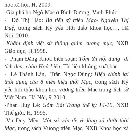
học xã hội, H, 2009.
-Gia phả họ Ngô-Mạc ở Bình Dương, Vĩnh Phúc
- Đỗ Thị Hảo:
Bà tiến sỹ triều Mạc- Nguyễn Thị
Duệ,
trong sách Kỷ yếu Hôi thảo khoa học…, Hà
Nội. 2010.
-Khâm định việt sử thông giám cương mục
, NXB
Giáo dục, H,1998.
- Phạm Đăng Khoa biên soạn:
Tóm tắt nội dung di
tích đền- chùa Hoà Liễu,
Tài liệu không xuất bản.
- Lê Thành Lân, Trần Ngọc Dũng:
Hiệu chỉnh lại
thời dụng của 8 niên hiệu thời Mạc,
trong sách Kỷ
yếu hội thảo khoa học vương triều Mạc trong lịch sử
Việt Nam, Hà Nôi, 9-2010.
-Phan Huy Lê:
Gốm Bát Tràng thế kỷ 14-19,
NXB
Thế giới, H, 1995.
-Vũ Duy Mền:
Một số vấn đề về làng xã dưới thời
Mạc
, trong sách Vương triều Mạc, NXB Khoa học xã