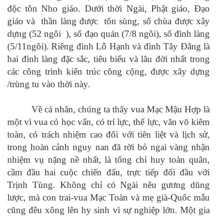
độc tôn Nho giáo. Dưới thời Ngài, Phật giáo, Đạo
giáo và thần làng được tôn sùng, số chùa được xây
dựng (52 ngôi ), số đạo quán (7/8 ngôi), số đình làng
(5/11ngôi). Riêng đình Lỗ Hạnh và đình Tây Đằng là
hai đình làng đặc sắc, tiêu biểu và lâu đời nhất trong
các công trình kiến trúc công cộng, được xây dựng
/trùng tu vào thời này.
Về cá nhân, chúng ta thấy vua Mạc Mậu Hợp là
một vì vua có học vấn, có trí lực, thể lực, văn võ kiêm
toàn, có trách nhiệm cao đối với tiên liệt và lịch sử,
trong hoàn cảnh nguy nan đã rời bỏ ngai vàng nhận
nhiệm vụ nặng nề nhất, là tổng chỉ huy toàn quân,
cầm đầu hai cuộc chiến đấu, trực tiếp đối đầu với
Trịnh Tùng. Không chỉ có Ngài nêu gương dũng
lược, mà con trai-vua Mạc Toàn và mẹ già-Quốc mẫu
cũng đều xông lên hy sinh vì sự nghiệp lớn. Một gia