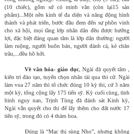
(10 chiếc), gốm sứ có minh văn (còn lại15 sản
phẩm)...Một nền kinh tế đa diện và năng động hình
thành và phát triển, bước đầu đem đến sự phồn vinh
cho xã hội, mọi tầng lớp nhân dân đều được hưởng
lợi, đặc biệt đáng quan tâm là lớp dân thường: người
làm ruộng, người buôn bán, người đánh cá, kẻ chăn
trâu,...đều hồ hởi.
Về văn hóa- giáo dục
, Ngài đã quyết tâm ,
kiên trì đào tạo, tuyển chọn nhân tài qua thi cử. Ngài
làm vua 27 năm thì tổ chức đúng 10 kỳ thi, cứ 3 năm
một kỳ, tổng cộng lấy 175 tiến sỹ. Kỳ cuối cùng, tình
hình nguy nan, Trịnh Tùng đã đánh sát Kinh kỳ,
Ngài vẫn quyết cho thi để lấy thêm cho đất nước 17
tiến sỹ, trong đó có 4 thám hoa.
Đúng là “Mạc thị sùng Nho”, nhưng không