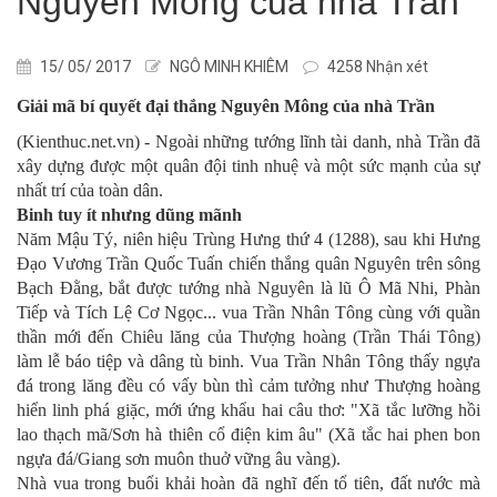
Nguyên Mông của nhà Trần
15/ 05/ 2017
NGÔ MINH KHIÊM
4258 Nhận xét
Giải mã bí quyết đại thắng Nguyên Mông của nhà Trần
(Kienthuc.net.vn) - Ngoài những tướng lĩnh tài danh, nhà Trần đã
xây dựng được một quân đội tinh nhuệ và một sức mạnh của sự
nhất trí của toàn dân.
Binh tuy ít nhưng dũng mãnh
Năm Mậu Tý, niên hiệu Trùng Hưng thứ 4 (1288), sau khi Hưng
Đạo Vương Trần Quốc Tuấn chiến thắng quân Nguyên trên sông
Bạch Đằng, bắt được tướng nhà Nguyên là lũ Ô Mã Nhi, Phàn
Tiếp và Tích Lệ Cơ Ngọc... vua Trần Nhân Tông cùng với quần
thần mới đến Chiêu lăng của Thượng hoàng (Trần Thái Tông)
làm lễ báo tiệp và dâng tù binh. Vua Trần Nhân Tông thấy ngựa
đá trong lăng đều có vấy bùn thì cảm tưởng như Thượng hoàng
hiển linh phá giặc, mới ứng khẩu hai câu thơ: "Xã tắc lưỡng hồi
lao thạch mã/Sơn hà thiên cổ điện kim âu" (Xã tắc hai phen bon
ngựa đá/Giang sơn muôn thuở vững âu vàng).
Nhà vua trong buổi khải hoàn đã nghĩ đến tổ tiên, đất nước mà