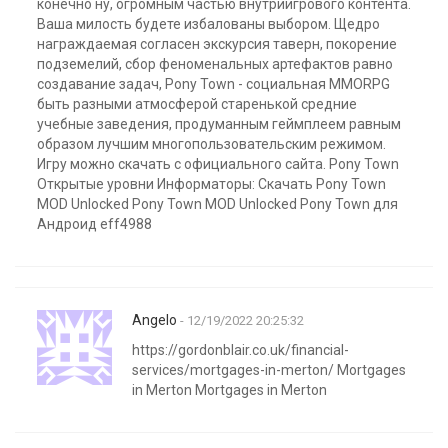
конечно ну, огромным частью внутриигрового контента.
Ваша милость будете избалованы выбором. Щедро
награждаемая согласен экскурсия таверн, покорение
подземелий, сбор феноменальных артефактов равно
создавание задач, Pony Town - социальная MMORPG
быть разными атмосферой старенькой средние
учебные заведения, продуманным геймплеем равным
образом лучшим многопользовательским режимом.
Игру можно скачать с официального сайта. Pony Town
Открытые уровни Информаторы: Скачать Pony Town
MOD Unlocked Pony Town MOD Unlocked Pony Town для
Андроид eff4988
Angelo
- 12/19/2022 20:25:32
https://gordonblair.co.uk/financial-
services/mortgages-in-merton/ Mortgages
in Merton Mortgages in Merton