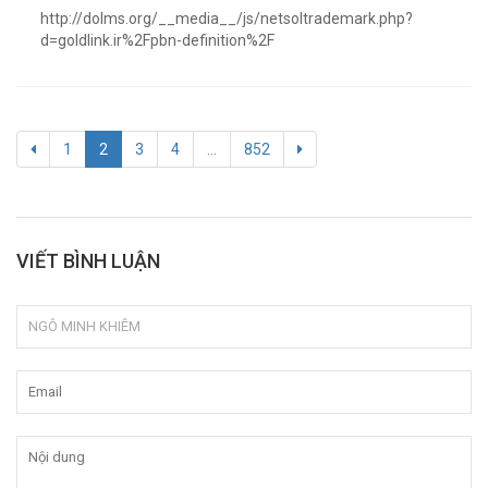
http://dolms.org/__media__/js/netsoltrademark.php?
d=goldlink.ir%2Fpbn-definition%2F
1
2
3
4
...
852
VIẾT BÌNH LUẬN