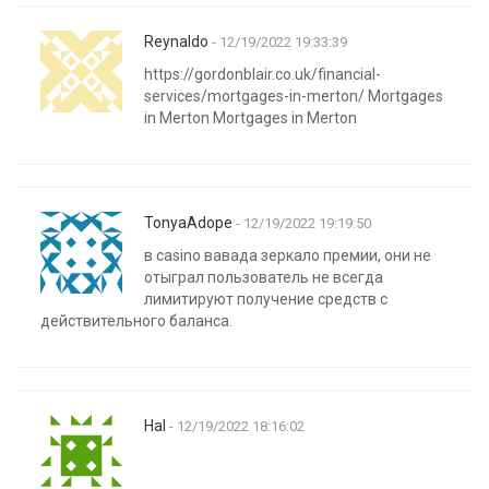
Reynaldo
- 12/19/2022 19:33:39
https://gordonblair.co.uk/financial-
services/mortgages-in-merton/ Mortgages
in Merton Mortgages in Merton
TonyaAdope
- 12/19/2022 19:19:50
в casino вавада зеркало премии, они не
отыграл пользователь не всегда
лимитируют получение средств с
действительного баланса.
Hal
- 12/19/2022 18:16:02