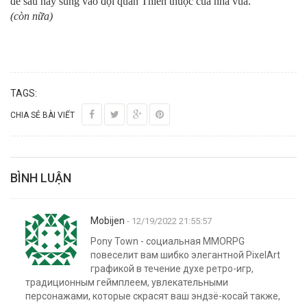
để sau này sung vào đội quân Thiên thuộc của nhà vua.
(còn nữa)
TAGS:
CHIA SẺ BÀI VIẾT
BÌNH LUẬN
Mobijen
- 12/19/2022 21:55:57
Pony Town - социальная MMORPG
повеселит вам шибко элегантной PixelArt
графикой в течение духе ретро-игр,
традиционным геймплеем, увлекательными
персонажами, которые скрасят ваш эндзё-косай также,