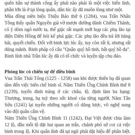
quên hẳn sự thành công ấy phải nào phải là một việc hiển linh,
phần lớn là ở tại lòng quân, dân lúc ấy đã muôn lòng như một.
Mùa đông niên hiệu Thiệu Bảo thứ 6 (1284), vua Trần Nhân
Tông thấy quân Nguyên giả vờ mượn đường đánh Chiêm Thành,
có ý dòm ngó nước ta, thế giặc rất mạnh mới họp các phụ lão tại
điện Diên Hồng để hỏi kế phá giặc. Các phụ lão đều trả lời hăng
hái, quyết chiến. Đối với binh lực lúc ấy, tuy còn rất ít, nhưng rất
dũng mãnh. Binh pháp có câu "Quân quý hồ tinh, bất quý hồ đa".
Binh lính nhà Trần lúc ấy đã có tổ chức và luyện tập chu đáo.
Phòng lúc có chiến sự để điều binh
Vua Trần Thái Tông (1225 - 1258) sau khi được thiên hạ đã quan
tâm đến việc biên chế binh sĩ. Năm Thiên Ứng Chính Bình thứ 8
(1239), tuyển đinh tráng ở các châu, lộ, định làm ba hạng:
Thượng, trung, hạ tuỳ theo sức khoẻ của từng người. Năm Tân
Sửu (1241) lại tuyển những người có dũng lược, võ nghệ sung
vào đội quân cấm vệ.
Năm Thiên Ứng Chính Bình 11 (1242), Đại Việt được chia làm
12 lộ, đầu mỗi lộ đặt hai quan an trấn, chánh phó sứ coi cả việc
binh trong lộ. Khi quân lính đã tại ngũ phải đặt hiệu để phân biệt.