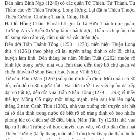
Đến năm Bính Ngọ (1246) có các quân Tứ Thiên, Tứ Thánh, Tứ
Thần; các vệ: Thiên Trường, Long Hưng. Lại đặt ra Thiên Thuộc,
Thiên Cương, Chương Thánh, Củng Thời.
Hai lộ Hồng Châu, Khoái Lộ gọi là Tả Hữu Thánh dực quân,
Trường An và Kiến Xương làm Thánh dực, Thần sách quân, còn
thì sung vào cấm vệ, cấm quân và các đoàn đội.
Đến đời Trần Thánh Tông (1258 - 1278), niên hiệu Thiệu Long
thứ 4 (1261) theo phép cũ lại tuyển tráng đinh ở các lộ, châu,
huyện làm lính. Đến tháng ba năm Nhâm Tuất (1262) muốn rõ
binh lực trong nước, nhà vua lệnh thao diễn thuỷ bộ chư quân và
chiến thuyền ở sông Bạch Hạc (vùng Vĩnh Yên).
Từ năm Đinh Mão (1267) số quân được ấn định: Mỗi quân có 30
đô, mỗi đô có 80 người lính. Hai đời trước tuy việc quân đã xếp
đặt có trật tự, đến đời vua Trần Nhân Tông (1279 - 1293) vì thấy
thế lực Mông Cổ ngày một hùng mạnh, nên sau khi lên ngôi,
tháng 2 năm Canh Thìn (1280), nhà vua xuống chỉ truyền xét hết
cả số dân đinh trong nước để biết rõ số tráng đinh có bao nhiêu
phòng lúc có chiến sự để điều binh. Năm Tân Tỵ (1281) nhà vua
lập ra Thiên Trường vũ học chuyên dạy văn, võ cho dân đinh hạt
Thiên Trường (là ấp thang mộc nhà Trần) kén lấy quân thân thuộc