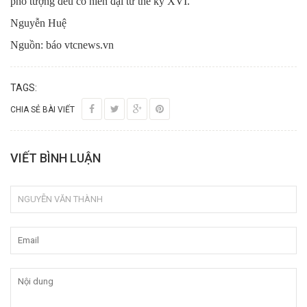
pho tượng đều có niên đại từ thế kỷ XVI.
Nguyễn Huệ
Nguồn: báo vtcnews.vn
TAGS:
CHIA SẺ BÀI VIẾT
VIẾT BÌNH LUẬN