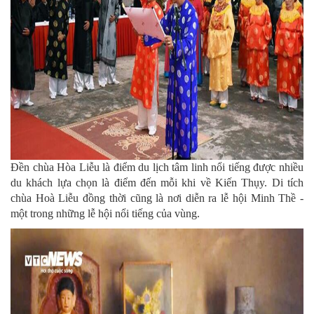
Đền chùa Hòa Liễu là điểm du lịch tâm linh nổi tiếng được nhiều
du khách lựa chọn là điểm đến mỗi khi về Kiến Thụy. Di tích
chùa Hoà Liễu đồng thời cũng là nơi diễn ra lễ hội Minh Thề -
một trong những lễ hội nổi tiếng của vùng.