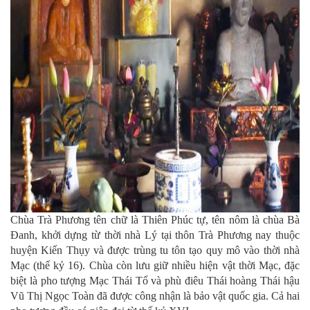
Chùa Trà Phương tên chữ là Thiên Phúc tự, tên nôm là chùa Bà
Đanh, khởi dựng từ thời nhà Lý tại thôn Trà Phương nay thuộc
huyện Kiến Thụy và được trùng tu tôn tạo quy mô vào thời nhà
Mạc (thế kỷ 16). Chùa còn lưu giữ nhiều hiện vật thời Mạc, đặc
biệt là pho tượng Mạc Thái Tổ và phù điêu Thái hoàng Thái hậu
Vũ Thị Ngọc Toàn đã được công nhận là bảo vật quốc gia. Cả hai