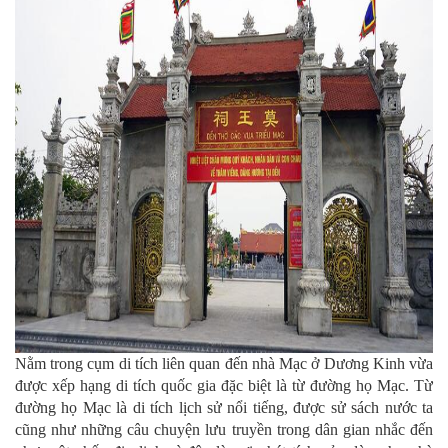
Nằm trong cụm di tích liên quan đến nhà Mạc ở Dương Kinh vừa
được xếp hạng di tích quốc gia đặc biệt là từ đường họ Mạc. Từ
đường họ Mạc là di tích lịch sử nổi tiếng, được sử sách nước ta
cũng như những câu chuyện lưu truyền trong dân gian nhắc đến