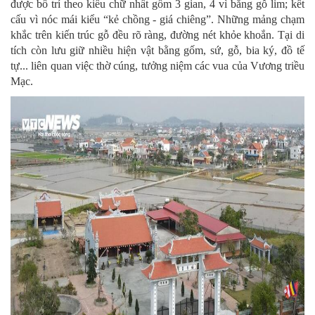
được bố trí theo kiểu chữ nhất gồm 3 gian, 4 vì bằng gỗ lim; kết
cấu vì nóc mái kiểu “kẻ chồng - giá chiêng”. Những mảng chạm
khắc trên kiến trúc gỗ đều rõ ràng, đường nét khỏe khoắn. Tại di
tích còn lưu giữ nhiều hiện vật bằng gốm, sứ, gỗ, bia ký, đồ tế
tự... liên quan việc thờ cúng, tưởng niệm các vua của Vương triều
Mạc.