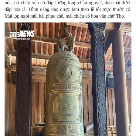
nóc, bờ chảy trên có đắp lưỡng long chầu nguyệt, đao mái được
đắp hoa lá. Hình dáng đao được làm theo lề lối mực thước cổ.
Mái lợp ngói mũi hài phục chế, mái chiếu có hoa văn chữ Thọ.