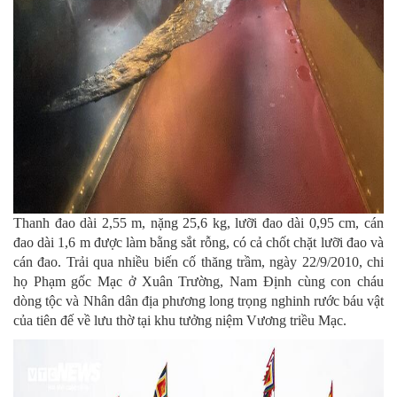
Thanh đao dài 2,55 m, nặng 25,6 kg, lưỡi đao dài 0,95 cm, cán
đao dài 1,6 m được làm bằng sắt rỗng, có cả chốt chặt lưỡi đao và
cán đao. Trải qua nhiều biến cố thăng trầm, ngày 22/9/2010, chi
họ Phạm gốc Mạc ở Xuân Trường, Nam Định cùng con cháu
dòng tộc và Nhân dân địa phương long trọng nghinh rước báu vật
của tiên đế về lưu thờ tại khu tưởng niệm Vương triều Mạc.