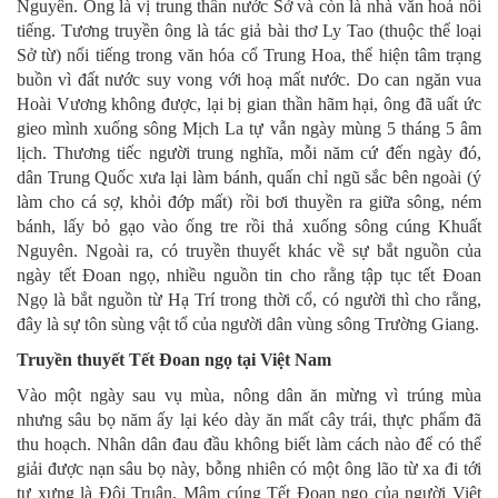
Nguyên. Ông là vị trung thần nước Sở và còn là nhà văn hoá nổi
tiếng. Tương truyền ông là tác giả bài thơ Ly Tao (thuộc thể loại
Sở từ) nổi tiếng trong văn hóa cổ Trung Hoa, thể hiện tâm trạng
buồn vì đất nước suy vong với hoạ mất nước. Do can ngăn vua
Hoài Vương không được, lại bị gian thần hãm hại, ông đã uất ức
gieo mình xuống sông Mịch La tự vẫn ngày mùng 5 tháng 5 âm
lịch. Thương tiếc người trung nghĩa, mỗi năm cứ đến ngày đó,
dân Trung Quốc xưa lại làm bánh, quấn chỉ ngũ sắc bên ngoài (ý
làm cho cá sợ, khỏi đớp mất) rồi bơi thuyền ra giữa sông, ném
bánh, lấy bỏ gạo vào ống tre rồi thả xuống sông cúng Khuất
Nguyên. Ngoài ra, có truyền thuyết khác về sự bắt nguồn của
ngày tết Đoan ngọ, nhiều nguồn tin cho rằng tập tục tết Đoan
Ngọ là bắt nguồn từ Hạ Trí trong thời cổ, có người thì cho rằng,
đây là sự tôn sùng vật tổ của người dân vùng sông Trường Giang.
Truyền thuyết Tết Đoan ngọ tại Việt Nam
Vào một ngày sau vụ mùa, nông dân ăn mừng vì trúng mùa
nhưng sâu bọ năm ấy lại kéo dày ăn mất cây trái, thực phẩm đã
thu hoạch. Nhân dân đau đầu không biết làm cách nào để có thể
giải được nạn sâu bọ này, bỗng nhiên có một ông lão từ xa đi tới
tự xưng là Đôi Truân. Mâm cúng Tết Đoan ngọ của người Việt