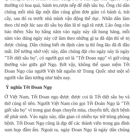
thường có hoa quả, bánh tro,rượu nếp để diệt sâu bọ. Ông chỉ dân
chúng mỗi nhà lập một đàn cúng gồm đơn giản có bánh ú, trái
cây, sau đó ra trước nhà mình vận động thể dục. Nhân dân làm
theo chỉ một lúc sau đó sâu bọ đàn lũ té ngã rã rượt. Lão ông còn
bảo thêm: Sâu bọ hằng năm vào ngày này rất hung hăng, mỗi
năm vào đúng ngày này cứ làm theo những gì ta đã dặn thì sẽ trị
được chúng. Dân chúng biết ơn định cảm tạ thì ông lão đã đi đâu
mất. Để tưởng nhớ việc này, dân chúng đặt cho ngày này là ngày
"Tết diệt sâu bọ", có người gọi nó là "Tết Đoan ngọ" vì giờ cúng
thường vào giữa giờ Ngọ. Bởi vậy, không thể quan niệm Tết
Đoan Ngọ của người Việt bắt nguồn từ Trung Quốc như một số
người vẫn lầm tưởng như hiện nay.
Ý nghĩa Tết Đoan Ngọ
Ở Việt Nam, Tết Đoan ngọ được được coi là Tết diệt sâu bọ và
thờ cúng tổ tiên. Người Việt Nam còn gọi Tết Đoàn Ngọ là "Tết
giết sâu bọ" vì trong giai đoạn chuyển mùa, chuyển tiết, dịch bệnh
dễ phát sinh. Vào ngày này, dân gian có nhiều tục trừ trùng phòng
bệnh. Tết Đoan Ngọ cũng là dịp để các thành viên trong gia đình
sum họp đầm ấm. Ngoài ra, ngày Đoan Ngọ là ngày dân chúng