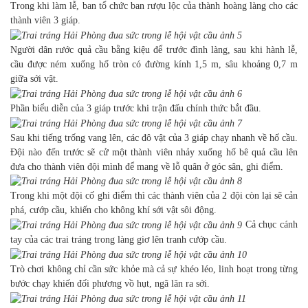
Trong khi làm lễ, ban tổ chức ban rượu lộc của thành hoàng làng cho các
thành viên 3 giáp.
Người dân rước quả cầu bằng kiệu để trước đình làng, sau khi hành lễ,
cầu được ném xuống hố tròn có đường kính 1,5 m, sâu khoảng 0,7 m
giữa sới vật.
Phần biểu diễn của 3 giáp trước khi trận đấu chính thức bắt đầu.
Sau khi tiếng trống vang lên, các đô vật của 3 giáp chạy nhanh về hố cầu.
Đội nào đến trước sẽ cử một thành viên nhảy xuống hố bê quả cầu lên
đưa cho thành viên đội mình để mang về lỗ quân ở góc sân, ghi điểm.
Trong khi một đội cố ghi điểm thì các thành viên của 2 đội còn lại sẽ cản
phá, cướp cầu, khiến cho không khí sới vật sôi động.
Cả chục cánh
tay của các trai tráng trong làng giơ lên tranh cướp cầu.
Trò chơi không chỉ cần sức khỏe mà cả sự khéo léo, linh hoạt trong từng
bước chạy khiến đối phương vồ hụt, ngã lăn ra sới.