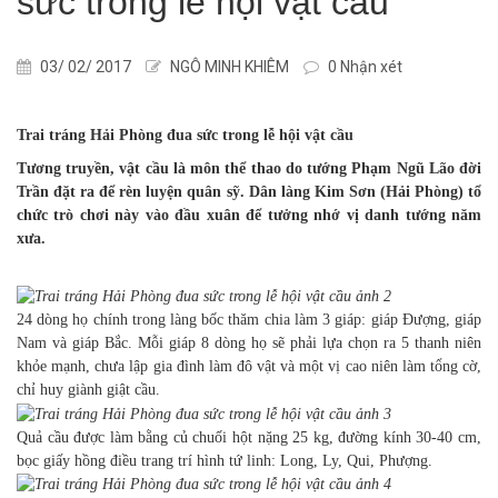
sức trong lễ hội vật cầu
03/ 02/ 2017
NGÔ MINH KHIÊM
0 Nhận xét
Trai tráng Hải Phòng đua sức trong lễ hội vật cầu
Tương truyền, vật cầu là môn thể thao do tướng Phạm Ngũ Lão đời
Trần đặt ra để rèn luyện quân sỹ. Dân làng Kim Sơn (Hải Phòng) tổ
chức trò chơi này vào đầu xuân để tưởng nhớ vị danh tướng năm
xưa.
24 dòng họ chính trong làng bốc thăm chia làm 3 giáp: giáp Đượng, giáp
Nam và giáp Bắc. Mỗi giáp 8 dòng họ sẽ phải lựa chọn ra 5 thanh niên
khỏe mạnh, chưa lập gia đình làm đô vật và một vị cao niên làm tổng cờ,
chỉ huy giành giật cầu.
Quả cầu được làm bằng củ chuối hột nặng 25 kg, đường kính 30-40 cm,
bọc giấy hồng điều trang trí hình tứ linh: Long, Ly, Qui, Phượng.