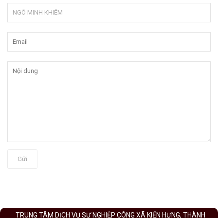
Gửi
TRUNG TÂM DỊCH VỤ SỰ NGHIỆP CÔNG XÃ KIẾN HƯNG, THÀNH