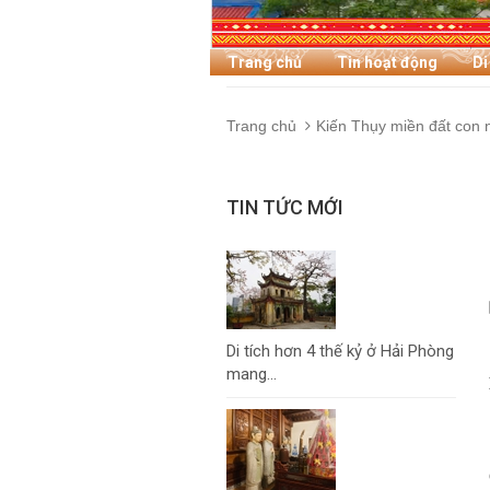
Trang chủ
Tin hoạt động
Di
Trang chủ
Kiến Thụy miền đất con 
TIN TỨC MỚI
Di tích hơn 4 thế kỷ ở Hải Phòng
mang...