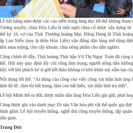
Lễ hội hàng năm được các cao niên trong làng đọc lời thề không tham
Tương truyền, chùa Hòa Liễu là một ngôi chùa cổ được xây dựng từ t
thế kỷ 16, vợ của Thái Thượng hoàng Mạc Đăng Dung là Thái hoàng
ấp Lan Niểu (nay là thôn Hòa Liễu) vận động dân làng mở rộng diện 
tiền mua ruộng, cho cấy khoán, chia nông phẩm cho dân nghèo.
Cũng chính từ đây, Thái hoàng Thái hậu Vũ Thị Ngọc Toản đã cùng 
thề. Hội này quy định lấy chí công làm trọng; người nông dân không 
hội; với khí phách kẻ sĩ giữ tiết tháo không vì khó khăn mà xâm hại cu
Nội dung lời thề: “Ai dùng của công vào việc công xin thần linh ủng hộ
linh đả tử...làm tôi bất trung, làm con bất hiếu, xin thần linh tru diệt”.
Lễ hội Minh thề ra đời, được nhân dân làng Hòa Liễu gìn giữ, phát huy
Cùng được ghi vào danh mục Di sản Văn hóa phi vật thể quốc gia đợt na
hình gồm: Lễ hội truyền thống, nghề thủ công truyền thống, tập quán x
dân gian.
Trung Đức