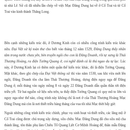
tá nhà Lê. Sử cũ đã nhiều lần chép về việc Mạc Đăng Dung lui về ở Cổ Trai và từ Cổ
Trai vào kinh thành Thăng Long.
Bên cạnh những kiến trúc đó, ở Dương Kinh còn có nhiều công trình kiến trúc khác
nữa.
Đại Việt sử ký toàn thư
cho biết vào tháng 12 năm 1529,
Đăng Dung thấy nhân
tâm trong nước chưa yên, bèn truyền ngôi cho con là Đăng Doanh, rồi tự xưng là Thái
Thượng Hoàng, ra điện Tường Quang ở, coi nghề đánh cá là thú ngao du tự lạc
. Lúc
này, ở Dương Kinh lại có thêm một quần thể kiến trúc khác, đó là điện Tường Quang.
Mặt khác, theo ghi chép của
Đại Việt thông sử
thì vào năm 1530, sau khi vừa mới lên
ngôi, Đăng Doanh tôn cha làm Thái Thượng Hoàng, dựng điện nguy nga để Đăng
Dung ở, mỗi tháng vào ngày mồng 8 và ngày 22 Đăng Doanh dẫn quần thần tới điện
triều yết. Từ hai nguồn sử liệu nêu trên, ta thấy điện Tường Quang có quy mô to lớn và
nguy nga như thế nào, công trình này không chỉ là nơi ở của Thái Thượng Hoàng Mạc
Đăng Dung mà còn là nơi thiết triều hàng tháng của vua tôi nhà Mạc thời bấy giờ.
Ngoài những công trình kiến trúc chính, phục vụ sinh hoạt và thiết triều, các lăng mộ ở
Cổ Trai cũng được chú trọng xây dựng, sửa chữa. Mạc Đăng Dung đã cho sửa mộ cha
thành lăng, tôn thân phụ làm Chiêu Tổ Quang Lịêt Cơ Mệnh Hoàng đế, thân mẫu Đặng