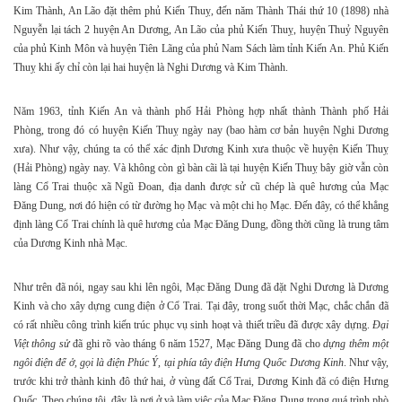
Kim Thành, An Lão đặt thêm phủ Kiến Thuỵ, đến năm Thành Thái thứ 10 (1898) nhà
Nguyễn lại tách 2 huyện An Dương, An Lão của phủ Kiến Thuỵ, huyện Thuỷ Nguyên
của phủ Kinh Môn và huyện Tiên Lãng của phủ Nam Sách làm tỉnh Kiến An. Phủ Kiến
Thuỵ khi ấy chỉ còn lại hai huyện là Nghi Dương và Kim Thành.
Năm 1963, tỉnh Kiến An và thành phố Hải Phòng hợp nhất thành Thành phố Hải
Phòng, trong đó có huyện Kiến Thuỵ ngày nay (bao hàm cơ bản huyện Nghi Dương
xưa). Như vậy, chúng ta có thể xác định Dương Kinh xưa thuộc về huyện Kiến Thuỵ
(Hải Phòng) ngày nay. Và không còn gì bàn cãi là tại huyện Kiến Thuỵ bây giờ vẫn còn
làng Cổ Trai thuộc xã Ngũ Đoan, địa danh được sử cũ chép là quê hương của Mạc
Đăng Dung, nơi đó hiện có từ đường họ Mạc và một chi họ Mạc. Đến đây, có thể khẳng
định làng Cổ Trai chính là quê hương của Mạc Đăng Dung, đồng thời cũng là trung tâm
của Dương Kinh nhà Mạc.
Như trên đã nói, ngay sau khi lên ngôi, Mạc Đăng Dung đã đặt Nghi Dương là Dương
Kinh và cho xây dựng cung điện ở Cổ Trai. Tại đây, trong suốt thời Mạc, chắc chắn đã
có rất nhiều công trình kiến trúc phục vụ sinh hoạt và thiết triều đã được xây dựng.
Đại
Việt thông sử
đã ghi rõ vào tháng 6 năm 1527, Mạc Đăng Dung đã cho
dựng thêm một
ngôi điện để ở, gọi là điện Phúc Ý, tại phía tây điện Hưng Quốc Dương Kinh
. Như vậy,
trước khi trở thành kinh đô thứ hai, ở vùng đất Cổ Trai, Dương Kinh đã có điện Hưng
Quốc. Theo chúng tôi, đây là nơi ở và làm việc của Mạc Đăng Dung trong quá trình phò