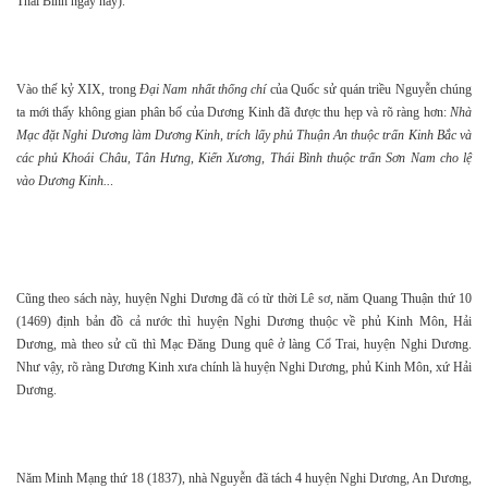
Thái Bình ngày nay).
Vào thế kỷ XIX, trong
Đại Nam nhất thống chí
của Quốc sử quán triều Nguyễn chúng
ta mới thấy không gian phân bố của Dương Kinh đã được thu hẹp và rõ ràng hơn:
Nhà
Mạc đặt Nghi Dương làm Dương Kinh, trích lấy phủ Thuận An thuộc trấn Kinh Bắc và
các phủ Khoái Châu, Tân Hưng, Kiến Xương, Thái Bình thuộc trấn Sơn Nam cho lệ
vào Dương Kinh..
.
Cũng theo sách này, huyện Nghi Dương đã có từ thời Lê sơ, năm Quang Thuận thứ 10
(1469) định bản đồ cả nước thì huyện Nghi Dương thuộc về phủ Kinh Môn, Hải
Dương, mà theo sử cũ thì Mạc Đăng Dung quê ở làng Cổ Trai, huyện Nghi Dương.
Như vậy, rõ ràng Dương Kinh xưa chính là huyện Nghi Dương, phủ Kinh Môn, xứ Hải
Dương.
Năm Minh Mạng thứ 18 (1837), nhà Nguyễn đã tách 4 huyện Nghi Dương, An Dương,