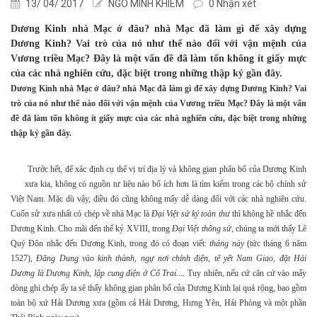
13/ 04/ 2017
NGÔ MINH KHIÊM
0 Nhận xét
Dương Kinh nhà Mạc ở đâu? nhà Mạc đã làm gì để xây dựng
Dương Kinh? Vai trò của nó như thế nào đối với vận mệnh của
Vương triều Mạc? Đây là một vấn đề đã làm tốn không ít giấy mực
của các nhà nghiên cứu, đặc biệt trong những thập kỷ gần đây.
Dương Kinh nhà Mạc ở đâu? nhà Mạc đã làm gì để xây dựng Dương Kinh? Vai
trò của nó như thế nào đối với vận mệnh của Vương triều Mạc? Đây là một vấn
đề đã làm tốn không ít giấy mực của các nhà nghiên cứu, đặc biệt trong những
thập kỷ gần đây.
Trước hết, để xác định cụ thể vị trí địa lý và không gian phân bố của Dương Kinh
xưa kia, không có nguồn tư liệu nào bổ ích hơn là tìm kiếm trong các bộ chính sử
Việt Nam. Mặc dù vậy, điều đó cũng không mấy dễ dàng đối với các nhà nghiên cứu.
Cuốn sử xưa nhất có chép về nhà Mạc là
Đại Việt sử ký toàn thư
thì không hề nhắc đến
Dương Kinh. Cho mãi đến thế kỷ XVIII, trong
Đại Việt thông sử
, chúng ta mới thấy Lê
Quý Đôn nhắc đến Dương Kinh, trong đó có đoạn viết:
tháng này
(tức tháng 6 năm
1527),
Đăng Dung vào kinh thành, ngự nơi chính điện, tế yết Nam Giao, đặt Hải
Dương là Dương Kinh, lập cung điện ở Cổ Trai...
. Tuy nhiên, nếu cứ căn cứ vào mấy
dòng ghi chép ấy ta sẽ thấy không gian phân bố của Dương Kinh lại quá rộng, bao gồm
toàn bộ xứ Hải Dương xưa (gồm cả Hải Dương, Hưng Yên, Hải Phòng và một phần