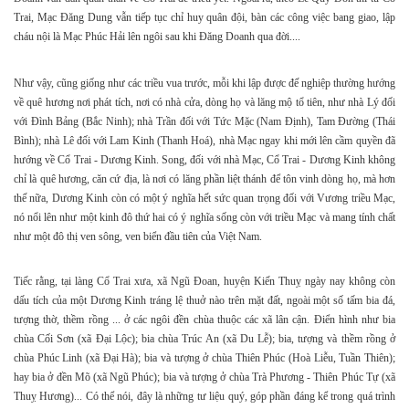
Trai, Mạc Đăng Dung vẫn tiếp tục chỉ huy quân đội, bàn các công việc bang giao, lập
cháu nội là Mạc Phúc Hải lên ngôi sau khi Đăng Doanh qua đời....
Như vậy, cũng giống như các triều vua trước, mỗi khi lập được đế nghiệp thường hướng
về quê hương nơi phát tích, nơi có nhà cửa, dòng họ và lăng mộ tổ tiên, như nhà Lý đối
với Đình Bảng (Bắc Ninh); nhà Trần đối với Tức Mặc (Nam Định), Tam Đường (Thái
Bình); nhà Lê đối với Lam Kinh (Thanh Hoá), nhà Mạc ngay khi mới lên cầm quyền đã
hướng về Cổ Trai - Dương Kinh. Song, đối với nhà Mạc, Cổ Trai - Dương Kinh không
chỉ là quê hương, căn cứ địa, là nơi có lăng phần liệt thánh để tôn vinh dòng họ, mà hơn
thế nữa, Dương Kinh còn có một ý nghĩa hết sức quan trọng đối với Vương triều Mạc,
nó nổi lên như một kinh đô thứ hai có ý nghĩa sống còn với triều Mạc và mang tính chất
như một đô thị ven sông, ven biển đầu tiên của Việt Nam.
Tiếc rằng, tại làng Cổ Trai xưa, xã Ngũ Đoan, huyện Kiến Thuỵ ngày nay không còn
dấu tích của một Dương Kinh tráng lệ thuở nào trên mặt đất, ngoài một số tấm bia đá,
tượng thờ, thềm rồng ... ở các ngôi đền chùa thuộc các xã lân cận. Điển hình như bia
chùa Cối Sơn (xã Đại Lộc); bia chùa Trúc An (xã Du Lễ); bia, tượng và thềm rồng ở
chùa Phúc Linh (xã Đại Hà); bia và tượng ở chùa Thiên Phúc (Hoà Liễu, Tuần Thiên);
hay bia ở đền Mõ (xã Ngũ Phúc); bia và tượng ở chùa Trà Phương - Thiên Phúc Tự (xã
Thuỵ Hương)... Có thể nói, đây là những tư liệu quý, góp phần đáng kể trong quá trình