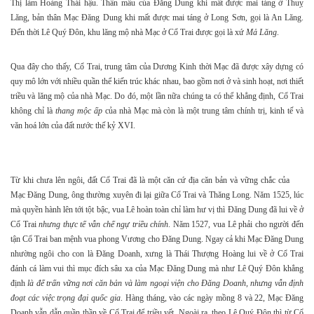
Thị làm Hoàng Thái hậu. Thân mẫu của Đăng Dung khi mất được mai táng ở Thuỵ
Lăng, bản thân Mạc Đăng Dung khi mất được mai táng ở Long Sơn, gọi là An Lăng.
Đến thời Lê Quý Đôn, khu lăng mộ nhà Mạc ở Cổ Trai được gọi là xứ
Mả Lăng
.
Qua đây cho thấy, Cổ Trai, trung tâm của Dương Kinh thời Mạc đã được xây dựng có
quy mô lớn với nhiều quần thể kiến trúc khác nhau, bao gồm nơi ở và sinh hoạt, nơi thiết
triều và lăng mộ của nhà Mạc. Do đó, một lần nữa chúng ta có thể khẳng định, Cổ Trai
không chỉ là
thang mộc ấp
của nhà Mạc mà còn là một trung tâm chính trị, kinh tế và
văn hoá lớn của đất nước thế kỷ XVI.
Từ khi chưa lên ngôi, đất Cổ Trai đã là một căn cứ địa căn bản và vững chắc của
Mạc Đăng Dung, ông thường xuyên đi lại giữa Cổ Trai và Thăng Long. Năm 1525, lúc
mà quyền hành lên tới tột bậc, vua Lê hoàn toàn chỉ làm hư vị thì Đăng Dung đã lui về ở
Cổ Trai
nhưng thực tế vẫn chế ngự triều chính
. Năm 1527, vua Lê phải cho người đến
tận Cổ Trai ban mệnh vua phong Vương cho Đăng Dung. Ngay cả khi Mạc Đăng Dung
nhường ngôi cho con là Đăng Doanh, xưng là Thái Thượng Hoàng lui về ở Cổ Trai
đánh cá làm vui thì mục đích sâu xa của Mạc Đăng Dung mà như Lê Quý Đôn khẳng
định
là để trấn vững nơi căn bản và làm ngoại viện cho Đăng Doanh, nhưng vẫn định
đoạt các việc trọng đại quốc gia
. Hàng tháng, vào các ngày mồng 8 và 22, Mạc Đăng
Doanh vẫn dẫn quần thần về Cổ Trai để triều yết. Ngoài ra, theo Lê Quý Đôn thì từ Cổ