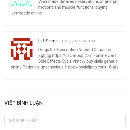
Vinci made detailed observations of animal
motions and muscle functions. buying
ivermectin online
LeftSeime
- 03/27/2022 20:28:00
Drugs No Prescription Needed Canadian
Zgbjqg https://oscialipop.com - online cialis
Side Effects Cycle Vkncvy buy cialis generic
online Patient is unconscious. https://oscialipop.com - Cialis
VIẾT BÌNH LUẬN