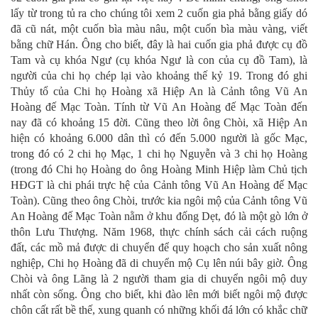
lấy từ trong tủ ra cho chúng tôi xem 2 cuốn gia phả bằng giấy dó
đã cũ nát, một cuốn bìa màu nâu, một cuốn bìa màu vàng, viết
bằng chữ Hán. Ông cho biết, đây là hai cuốn gia phả được cụ đồ
Tam và cụ khóa Ngư (cụ khóa Ngư là con của cụ đồ Tam), là
người của chi họ chép lại vào khoảng thế kỷ 19. Trong đó ghi
Thủy tổ của Chi họ Hoàng xã Hiệp An là Cảnh tông Vũ An
Hoàng đế Mạc Toàn. Tính từ Vũ An Hoàng đế Mạc Toàn đến
nay đã có khoảng 15 đời. Cũng theo lời ông Chòi, xã Hiệp An
hiện có khoảng 6.000 dân thì có đến 5.000 người là gốc Mạc,
trong đó có 2 chi họ Mạc, 1 chi họ Nguyễn và 3 chi họ Hoàng
(trong đó Chi họ Hoàng do ông Hoàng Minh Hiệp làm Chủ tịch
HĐGT là chi phái trực hệ của Cảnh tông Vũ An Hoàng đế Mạc
Toàn). Cũng theo ông Chòi, trước kia ngôi mộ của Cảnh tông Vũ
An Hoàng đế Mạc Toàn nằm ở khu đống Dẹt, đó là một gò lớn ở
thôn Lưu Thượng. Năm 1968, thực chính sách cải cách ruộng
đất, các mồ mả được di chuyển để quy hoạch cho sản xuất nông
nghiệp, Chi họ Hoàng đã di chuyển mộ Cụ lên núi bây giờ. Ông
Chòi và ông Lãng là 2 người tham gia di chuyển ngôi mộ duy
nhất còn sống. Ông cho biết, khi đào lên mới biết ngôi mộ được
chôn cất rất bề thế, xung quanh có những khối đá lớn có khắc chữ