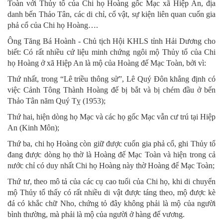
Toàn với Thủy tổ của Chi họ Hoàng gốc Mạc xã Hiệp An, địa
danh bến Thảo Tân, các di chỉ, cổ vật, sự kiện liên quan cuốn gia
phả cổ của Chi họ Hoàng….
Ông Tăng Bá Hoành - Chủ tịch Hội KHLS tỉnh Hải Dương cho
biết: Có rất nhiều cứ liệu minh chứng ngôi mộ Thủy tổ của Chi
họ Hoàng ở xã Hiệp An là mộ của Hoàng đế Mạc Toàn, bởi vì:
Thứ nhất, trong “Lê triều thông sử”, Lê Quý Đôn khẳng định có
việc Cảnh Tông Thành Hoàng đế bị bắt và bị chém đầu ở bến
Thảo Tân năm Quý Tỵ (1953);
Thứ hai, hiện dòng họ Mạc và các họ gốc Mạc vẫn cư trú tại Hiệp
An (Kinh Môn);
Thứ ba, chi họ Hoàng còn giữ được cuốn gia phả cổ, ghi Thủy tổ
đang được dòng họ thờ là Hoàng đế Mạc Toàn và hiện trong cả
nước chỉ có duy nhất Chi họ Hoàng này thờ Hoàng đế Mạc Toàn;
Thứ tư, theo mô tả của các cụ cao tuổi của Chi họ, khi di chuyển
mộ Thủy tổ thấy có rất nhiều di vật được táng theo, mộ được kè
đá có khắc chữ Nho, chứng tỏ đây không phải là mộ của người
bình thường, mà phải là mộ của người ở hàng đế vương.