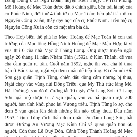
Đăng Dung ở xã Ngũ Đoan, huyện Kiến Thụy, TP Hải Phòng.
Mộ Hoàng đế Mạc Toàn được đặt ở chính giữa, bên trái là mộ của
cụ Phúc Ninh, đời thứ 4 tính từ cụ Mạc Toàn; bên phải là mộ cụ
Nguyễn Công Xuân, thầy dạy học của cụ Phúc Ninh. Trên mộ cụ
Nguyễn Công Xuân còn có một tấm bia đá.
Theo Hợp biên thế phả họ Mạc: Hoàng đế Mạc Toàn là con trai
trưởng của Mục tông Hồng Ninh Hoàng đế Mạc Mậu Hợp; là vị
vua thứ 6 của nhà Mạc ở Thăng Long. Ông được truyền ngôi
ngày 26 tháng 11 năm Nhâm Thìn (1592), ở Kim Thành, để vua
cha cầm quân ra trận. Cuối năm 1592, nghe tin vua cha bị thua
trận ở Bắc Giang, ngài vội đem quân để tiếp ứng. Đi đến núi Đồ
Sơn gặp quân Trịnh Tùng, chiến đấu dũng cảm nhưng bị thua,
Ngài chạy vào vùng núi Đông Triều, qua My Thử (tức làng Mè,
Hải Dương), sau đó đi đường tắt 10 ngày đến Lạng Sơn. Ở Lạng
Sơn ngài mộ được 6 -7 vạn quân, văn võ bá quan được 200
người, bàn tính khôi phục lại Vương triều. Trịnh Tùng lo sợ, cho
đem 5 vạn quân lên đánh nhưng lần nào cũng thua. Đầu năm
1953, Trịnh Tùng đích thân đem quân lên đánh Lạng Sơn, bắt
được Đường An Vương Mạc Kính Chỉ và quan quân hơn 60
người. Còn theo Lê Quý Đôn, Cảnh Tông Thành Hoàng đế Mạc