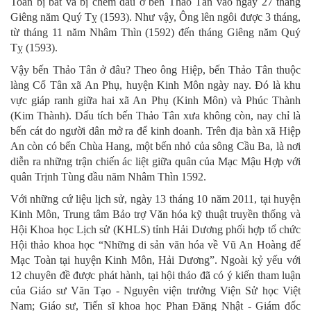
Toàn bị bắt và bị chém đầu ở bến Thảo Tân vào ngày 27 tháng
Giêng năm Quý Tỵ (1593). Như vậy, Ông lên ngôi được 3 tháng,
từ tháng 11 năm Nhâm Thìn (1592) đến tháng Giêng năm Quý
Tỵ (1593).
Vậy bến Thảo Tân ở đâu? Theo ông Hiệp, bến Thảo Tân thuộc
làng Cổ Tân xã An Phụ, huyện Kinh Môn ngày nay. Đó là khu
vực giáp ranh giữa hai xã An Phụ (Kinh Môn) và Phúc Thành
(Kim Thành). Dấu tích bến Thảo Tân xưa không còn, nay chỉ là
bến cát do người dân mở ra để kinh doanh. Trên địa bàn xã Hiệp
An còn có bến Chùa Hang, một bến nhỏ của sông Cầu Ba, là nơi
diễn ra những trận chiến ác liệt giữa quân của Mạc Mậu Hợp với
quân Trịnh Tùng đầu năm Nhâm Thìn 1592.
Với những cứ liệu lịch sử, ngày 13 tháng 10 năm 2011, tại huyện
Kinh Môn, Trung tâm Bảo trợ Văn hóa kỹ thuật truyền thống và
Hội Khoa học Lịch sử (KHLS) tỉnh Hải Dương phối hợp tổ chức
Hội thảo khoa học “Những di sản văn hóa về Vũ An Hoàng đế
Mạc Toàn tại huyện Kinh Môn, Hải Dương”. Ngoài kỷ yếu với
12 chuyên đề được phát hành, tại hội thảo đã có ý kiến tham luận
của Giáo sư Văn Tạo - Nguyên viện trưởng Viện Sử học Việt
Nam; Giáo sư, Tiến sĩ khoa học Phan Đăng Nhật - Giám đốc