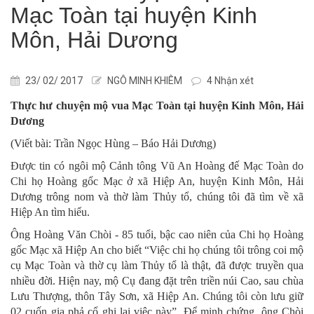
Mạc Toàn tại huyện Kinh
Môn, Hải Dương
23/ 02/ 2017
NGÔ MINH KHIÊM
4 Nhận xét
Thực hư chuyện mộ vua Mạc Toàn tại huyện Kinh Môn, Hải
Dương
(Viết bài: Trần Ngọc Hùng – Báo Hải Dương)
Được tin có ngôi mộ Cảnh tông Vũ An Hoàng đế Mạc Toàn do
Chi họ Hoàng gốc Mạc ở xã Hiệp An, huyện Kinh Môn, Hải
Dương trông nom và thờ làm Thủy tổ, chúng tôi đã tìm về xã
Hiệp An tìm hiểu.
Ông Hoàng Văn Chòi - 85 tuổi, bậc cao niên của Chi họ Hoàng
gốc Mạc xã Hiệp An cho biết “Việc chi họ chúng tôi trông coi mộ
cụ Mạc Toàn và thờ cụ làm Thủy tổ là thật, đã được truyền qua
nhiều đời. Hiện nay, mộ Cụ đang đặt trên triền núi Cao, sau chùa
Lưu Thượng, thôn Tây Sơn, xã Hiệp An. Chúng tôi còn lưu giữ
02 cuốn gia phả cổ ghi lại việc này”. Để minh chứng, ông Chòi