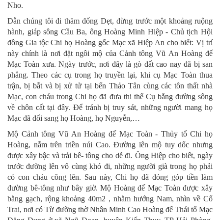
Nho.
Dẫn chúng tôi đi thăm đống Dẹt, dừng trước một khoảng ruộng
hành, giáp sông Cầu Ba, ông Hoàng Minh Hiệp - Chủ tịch Hội
đồng Gia tộc Chi họ Hoàng gốc Mạc xã Hiệp An cho biết: Vị trí
này chính là nơi đặt ngôi mộ của Cảnh tông Vũ An Hoàng đế
Mạc Toàn xưa. Ngày trước, nơi đây là gò đất cao nay đã bị san
phẳng. Theo các cụ trong họ truyền lại, khi cụ Mạc Toàn thua
trận, bị bắt và bị xử tử tại bến Thảo Tân cùng các tôn thất nhà
Mạc, con cháu trong Chi họ đã đưa thi thể Cụ bằng đường sông
về chôn cất tại đây. Để tránh bị truy sát, những người mang họ
Mạc đã đổi sang họ Hoàng, họ Nguyễn,…
Mộ Cảnh tông Vũ An Hoàng đế Mạc Toàn - Thủy tổ Chi họ
Hoàng, nằm trên triền núi Cao. Đường lên mộ tuy dốc nhưng
được xây bậc và trải bê- tông cho dễ đi. Ông Hiệp cho biết, ngày
trước đường lên vô cùng khó đi, những người già trong họ phải
có con cháu cõng lên. Sau này, Chi họ đã đóng góp tiền làm
đường bê-tông như bây giờ. Mộ Hoàng đế Mạc Toàn được xây
bằng gạch, rộng khoảng 40m2 , nhằm hướng Nam, nhìn về Cổ
Trai, nơi có Từ đường thờ Nhân Minh Cao Hoàng đế Thái tổ Mạc