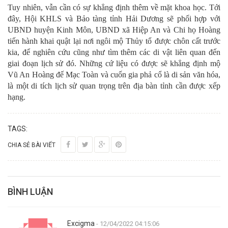
Tuy nhiên, vẫn cần có sự khẳng định thêm về mặt khoa học. Tới
đây, Hội KHLS và Bảo tàng tỉnh Hải Dương sẽ phối hợp với
UBND huyện Kinh Môn, UBND xã Hiệp An và Chi họ Hoàng
tiến hành khai quật lại nơi ngôi mộ Thủy tổ được chôn cất trước
kia, để nghiên cứu cũng như tìm thêm các di vật liên quan đến
giai đoạn lịch sử đó. Những cứ liệu có được sẽ khẳng định mộ
Vũ An Hoàng đế Mạc Toàn và cuốn gia phả cổ là di sản văn hóa,
là một di tích lịch sử quan trọng trên địa bàn tỉnh cần được xếp
hạng.
TAGS:
CHIA SẺ BÀI VIẾT
BÌNH LUẬN
Excigma
- 12/04/2022 04:15:06