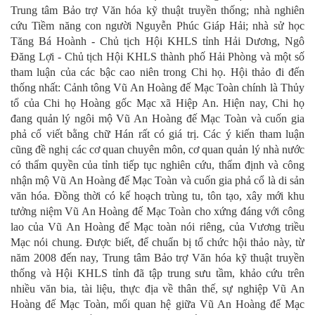
Trung tâm Bảo trợ Văn hóa kỹ thuật truyền thống; nhà nghiên
cứu Tiềm năng con người Nguyễn Phúc Giáp Hải; nhà sử học
Tăng Bá Hoành - Chủ tịch Hội KHLS tỉnh Hải Dương, Ngô
Đăng Lợi - Chủ tịch Hội KHLS thành phố Hải Phòng và một số
tham luận của các bậc cao niên trong Chi họ. Hội thảo đi đến
thống nhất: Cảnh tông Vũ An Hoàng đế Mạc Toàn chính là Thủy
tổ của Chi họ Hoàng gốc Mạc xã Hiệp An. Hiện nay, Chi họ
đang quản lý ngôi mộ Vũ An Hoàng đế Mạc Toàn và cuốn gia
phả cổ viết bằng chữ Hán rất có giá trị. Các ý kiến tham luận
cũng đề nghị các cơ quan chuyên môn, cơ quan quản lý nhà nước
có thẩm quyền của tỉnh tiếp tục nghiên cứu, thẩm định và công
nhận mộ Vũ An Hoàng đế Mạc Toàn và cuốn gia phả cổ là di sản
văn hóa. Đồng thời có kế hoạch trùng tu, tôn tạo, xây mới khu
tưởng niệm Vũ An Hoàng đế Mạc Toàn cho xứng đáng với công
lao của Vũ An Hoàng đế Mạc toàn nói riêng, của Vương triều
Mạc nói chung. Được biết, để chuẩn bị tổ chức hội thảo này, từ
năm 2008 đến nay, Trung tâm Bảo trợ Văn hóa kỹ thuật truyền
thống và Hội KHLS tỉnh đã tập trung sưu tầm, khảo cứu trên
nhiều văn bia, tài liệu, thực địa về thân thế, sự nghiệp Vũ An
Hoàng đế Mạc Toàn, mối quan hệ giữa Vũ An Hoàng đế Mạc