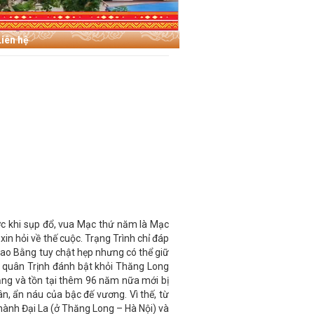
Liên hệ
c khi sụp đổ, vua Mạc thứ năm là Mạc
n hỏi về thế cuộc. Trạng Trình chỉ đáp
 Cao Bằng tuy chật hẹp nhưng có thể giữ
ị quân Trịnh đánh bật khỏi Thăng Long
Bằng và tồn tại thêm 96 năm nữa mới bị
n, ẩn náu của bậc đế vương. Vì thế, từ
hành Đại La (ở Thăng Long – Hà Nội) và