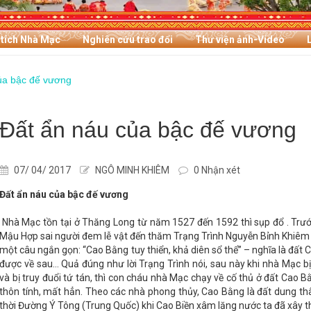
 tích Nhà Mạc
Nghiên cứu trao đổi
Thư viện ảnh-Video
ủa bậc đế vương
Đất ẩn náu của bậc đế vương
07/ 04/ 2017
NGÔ MINH KHIÊM
0 Nhận xét
Đất ẩn náu của bậc đế vương
Nhà Mạc tồn tại ở Thăng Long từ năm 1527 đến 1592 thì sụp đổ . Trướ
Mậu Hợp sai người đem lễ vật đến thăm Trạng Trình Nguyễn Bỉnh Khiêm xi
một câu ngắn gọn: “Cao Bằng tuy thiển, khả diên sổ thể” – nghĩa là đất
được về sau… Quả đúng như lời Trạng Trình nói, sau này khi nhà Mạc b
và bị truy đuổi tứ tán, thì con cháu nhà Mạc chạy về cố thủ ở đất Cao 
thôn tính, mất hẳn. Theo các nhà phong thủy, Cao Bằng là đất dung thâ
thời Đường Ý Tông (Trung Quốc) khi Cao Biền xâm lăng nước ta đã xây t