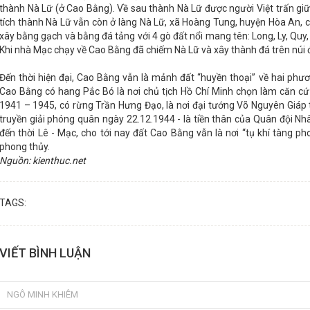
thành Nà Lữ (ở Cao Bằng). Về sau thành Nà Lữ được người Việt trấn giữ
tích thành Nà Lữ vẫn còn ở làng Nà Lữ, xã Hoàng Tung, huyện Hòa An, 
xây bằng gạch và bằng đá tảng với 4 gò đất nổi mang tên: Long, Ly, Q
Khi nhà Mạc chạy về Cao Bằng đã chiếm Nà Lữ và xây thành đá trên núi
Đến thời hiện đại, Cao Bằng vẫn là mảnh đất “huyền thoại” về hai phươn
Cao Bằng có hang Pắc Bó là nơi chủ tịch Hồ Chí Minh chọn làm căn cứ
1941 – 1945, có rừng Trần Hưng Đạo, là nơi đại tướng Võ Nguyên Giáp 
truyền giải phóng quân ngày 22.12.1944 - là tiền thân của Quân đội N
đến thời Lê - Mạc, cho tới nay đất Cao Bằng vẫn là nơi “tụ khí tàng p
phong thủy.
Nguồn: kienthuc.net
TAGS:
VIẾT BÌNH LUẬN