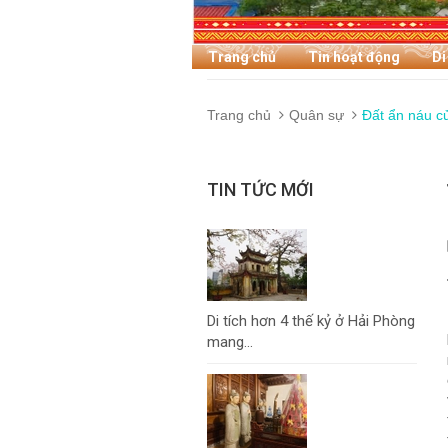
Trang chủ
Tin hoạt động
Di
Trang chủ
Quân sự
Đất ẩn náu c
TIN TỨC MỚI
Di tích hơn 4 thế kỷ ở Hải Phòng
mang...