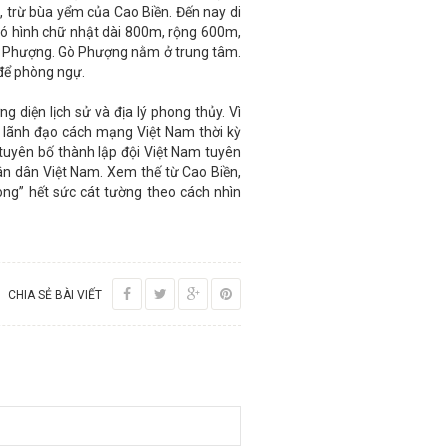
, trừ bùa yểm của Cao Biền. Đến nay di
có hình chữ nhật dài 800m, rộng 600m,
uy, Phượng. Gò Phượng nằm ở trung tâm.
 để phòng ngự.
g diện lịch sử và địa lý phong thủy. Vì
 lãnh đạo cách mạng Việt Nam thời kỳ
tuyên bố thành lập đội Việt Nam tuyên
hân dân Việt Nam. Xem thế từ Cao Biền,
hong” hết sức cát tường theo cách nhìn
CHIA SẺ BÀI VIẾT