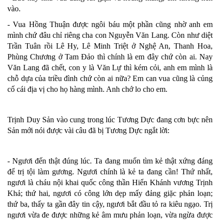
vào.
- Vua Hồng Thuận được ngôi báu một phần cũng nhờ anh em
mình chứ đâu chỉ riêng cha con Nguyễn Văn Lang. Còn như diệt
Trần Tuân rồi Lê Hy, Lê Minh Triệt ở Nghệ An, Thanh Hoa,
Phùng Chương ở Tam Đảo thì chính là em đây chứ còn ai. Nay
Văn Lang đã chết, con y là Văn Lự thì kém cỏi, anh em mình là
chỗ dựa của triều đình chứ còn ai nữa? Em can vua cũng là củng
cố cái địa vị cho họ hàng mình. Anh chớ lo cho em.
Trịnh Duy Sản vào cung trong lúc Tương Dực đang cơn bực nên
Sản mới nói được vài câu đã bị Tương Dực ngắt lời:
- Ngươi đến thật đúng lúc. Ta đang muốn tìm kẻ thật xứng đáng
để trị tội làm gương. Ngươi chính là kẻ ta đang cần! Thứ nhất,
ngươi là cháu nội khai quốc công thần Hiển Khánh vương Trịnh
Khả; thứ hai, ngươi có công lớn dẹp mấy đảng giặc phản loạn;
thứ ba, thấy ta gần đây tin cậy, ngươi bắt đầu tỏ ra kiêu ngạo. Trị
ngươi vừa đe được những kẻ âm mưu phản loạn, vừa ngừa được