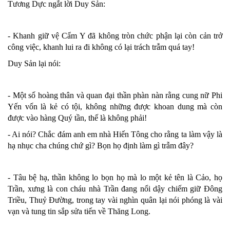
Tương Dực ngắt lời Duy Sản:
- Khanh giữ vệ Cẩm Y đã không tròn chức phận lại còn cản trở
công việc, khanh lui ra đi không có lại trách trẫm quá tay!
Duy Sản lại nói:
- Một số hoàng thân và quan đại thần phàn nàn rằng cung nữ Phi
Yến vốn là kẻ có tội, không những được khoan dung mà còn
được vào hàng Quý tần, thế là không phải!
- Ai nói? Chắc đám anh em nhà Hiến Tông cho rằng ta làm vậy là
hạ nhục cha chúng chứ gì? Bọn họ định làm gì trẫm đây?
- Tâu bệ hạ, thần không lo bọn họ mà lo một kẻ tên là Cảo, họ
Trần, xưng là con cháu nhà Trần đang nổi dậy chiếm giữ Đông
Triều, Thuỷ Đường, trong tay vài nghìn quân lại nói phóng là vài
vạn và tung tin sắp sửa tiến về Thăng Long.