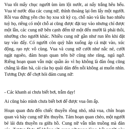
Vua tôi mấy chục người ùm ùm lội nước, ai nấy trắng hêu hếu.
Vua té nước đùa các cung nữ, thỉnh thoảng lại ôm lấy một người.
Rồi vua đứng yên cho họ xoa xít kỳ cọ, chỗ nào và lâu bao nhiêu
tuỳ họ, riêng có một chỗ ai cũng được đặt tay vào nhưng chỉ được
một lần, các cung nữ bên cạnh đếm từ một đến mười là phải thôi,
nhường cho người khác. Nhiều cung nữ gần như run lên khi đặt
tay vào đấy. Có người còn quỳ hẳn xuống áp cả mặt vào, xúc
động, rạo rực vô cùng. Vua và cung nữ cười như nắc nẻ, cười
ngặt ngoẽo, đám hoạn quan trên bờ cũng nhe răng, ngú ngớ.
Riêng hoạn quan vẫn mặc quần áo vì họ không là đàn ông cũng
chẳng là đàn bà, cái của họ quái đản đến nỗi không ai muốn nhìn.
Tương Dực đế chợt hỏi đám cung nữ:
- Các khanh ai chưa biết bơi, trẫm dạy!
Ai cũng bảo mình chưa biết bơi để được vua ôm ấp.
Hoạn quan đưa đến chiếc thuyền rồng nhỏ, nhà vua, chín hoạn
quan và bày cung nữ lên thuyền. Tám hoạn quan chèo, một người
bẻ lái đưa thuyền ra giữa hồ. Cung nữ vẫn trần truồng mà đàn