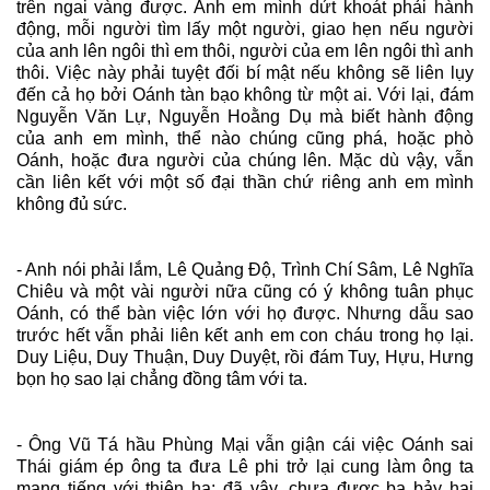
trên ngai vàng được. Anh em mình dứt khoát phải hành
động, mỗi người tìm lấy một người, giao hẹn nếu người
của anh lên ngôi thì em thôi, người của em lên ngôi thì anh
thôi. Việc này phải tuyệt đối bí mật nếu không sẽ liên lụy
đến cả họ bởi Oánh tàn bạo không từ một ai. Với lại, đám
Nguyễn Văn Lự, Nguyễn Hoằng Dụ mà biết hành động
của anh em mình, thể nào chúng cũng phá, hoặc phò
Oánh, hoặc đưa người của chúng lên. Mặc dù vậy, vẫn
cần liên kết với một số đại thần chứ riêng anh em mình
không đủ sức.
- Anh nói phải lắm, Lê Quảng Độ, Trình Chí Sâm, Lê Nghĩa
Chiêu và một vài người nữa cũng có ý không tuân phục
Oánh, có thể bàn việc lớn với họ được. Nhưng dẫu sao
trước hết vẫn phải liên kết anh em con cháu trong họ lại.
Duy Liệu, Duy Thuận, Duy Duyệt, rồi đám Tuy, Hựu, Hưng
bọn họ sao lại chẳng đồng tâm với ta.
- Ông Vũ Tá hầu Phùng Mại vẫn giận cái việc Oánh sai
Thái giám ép ông ta đưa Lê phi trở lại cung làm ông ta
mang tiếng với thiên hạ; đã vậy, chưa được ba bảy hai