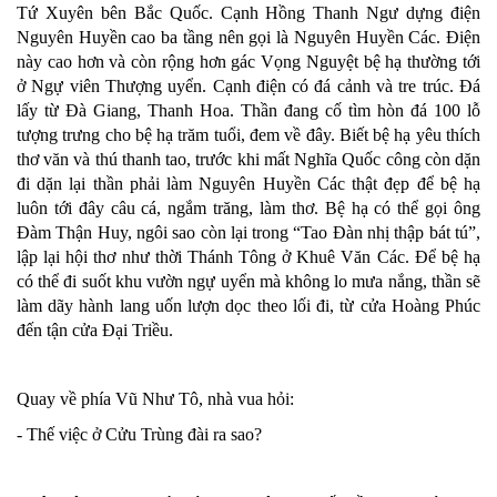
Tứ Xuyên bên Bắc Quốc. Cạnh Hồng Thanh Ngư dựng điện
Nguyên Huyền cao ba tầng nên gọi là Nguyên Huyền Các. Điện
này cao hơn và còn rộng hơn gác Vọng Nguyệt bệ hạ thường tới
ở Ngự viên Thượng uyển. Cạnh điện có đá cảnh và tre trúc. Đá
lấy từ Đà Giang, Thanh Hoa. Thần đang cố tìm hòn đá 100 lỗ
tượng trưng cho bệ hạ trăm tuổi, đem về đây. Biết bệ hạ yêu thích
thơ văn và thú thanh tao, trước khi mất Nghĩa Quốc công còn dặn
đi dặn lại thần phải làm Nguyên Huyền Các thật đẹp để bệ hạ
luôn tới đây câu cá, ngắm trăng, làm thơ. Bệ hạ có thể gọi ông
Đàm Thận Huy, ngôi sao còn lại trong “Tao Đàn nhị thập bát tú”,
lập lại hội thơ như thời Thánh Tông ở Khuê Văn Các. Để bệ hạ
có thể đi suốt khu vườn ngự uyển mà không lo mưa nắng, thần sẽ
làm dãy hành lang uốn lượn dọc theo lối đi, từ cửa Hoàng Phúc
đến tận cửa Đại Triều.
Quay về phía Vũ Như Tô, nhà vua hỏi:
- Thế việc ở Cửu Trùng đài ra sao?