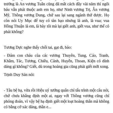
trưởng là An vương Tuân cũng đã mất cách đây vài năm thì ngôi
báu vẫn phải thuộc anh em họ, như Ninh vương Trị, Ân vương
Mỹ, Thông vương Dung, chứ sau lại sang ngành thứ được. Họ
còn nói Uy Mục đế tuy có tàn bạo nhưng là anh, là vua; vua
Hồng Thuận là em, là bày tôi mà lại giết anh, giết vua, như thế có
phải không?
Tương Dực nghe thấy chối tai, gạt đi, bảo:
- Đám con cháu của các vương Thuyên, Tung, Cảo, Tranh,
Khâm, Tác, Tương, Chiêu, Cảnh, Huyễn, Thoan, Kiện có dính
dáng gì không? Giết, dù trong hoàng gia cũng phải giết mới xong.
Trịnh Duy Sản nói:
- Tâu bệ hạ, vừa rồi Hiệu uý tướng quân chỉ tấu trình một câu nói,
chứ chưa khẳng định một ai, ngay với Thông vương cũng chỉ
phỏng đoán, vì vậy bệ hạ định giết một loạt hoàng thân mà không
có bằng cớ xác đáng, thần e...