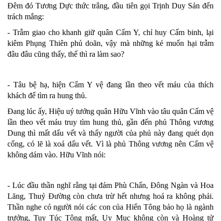
Đêm đó Tương Dực thức trắng, đầu tiên gọi Trịnh Duy Sản đến
trách mắng:
- Trẫm giao cho khanh giữ quân Cẩm Y, chỉ huy Cấm binh, lại
kiêm Phụng Thiên phủ doãn, vậy mà những kẻ muốn hại trẫm
đâu đâu cũng thấy, thế thì ra làm sao?
- Tâu bệ hạ, hiện Cẩm Y vệ đang lần theo vết máu của thích
khách để tìm ra hung thủ.
Đang lúc ấy, Hiệu uý tướng quân Hữu Vĩnh vào tâu quân Cấm vệ
lần theo vết máu truy tìm hung thủ, gần đến phủ Thông vương
Dung thì mất dấu vết và thấy người của phủ này đang quét dọn
cổng, có lẽ là xoá dấu vết. Vì là phủ Thông vương nên Cấm vệ
không dám vào. Hữu Vĩnh nói:
- Lúc đầu thần nghĩ rằng tại đám Phù Chẩn, Đông Ngàn và Hoa
Lăng, Thuỷ Đường còn chưa trừ hết nhưng hoá ra không phải.
Thần nghe có người nói các con của Hiến Tông bảo họ là ngành
trưởng, Tuy Túc Tông mất, Uy Mục không còn và Hoàng tử