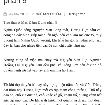
phần 9
26/ 05/ 2017
NGÔ MINH KHIÊM
0 Nhận xét
Tiểu thuyết Mạc Đăng Dung phần 9
Nghĩa Quốc công Nguyễn Văn Lang mất, Tương Dực cảm cái
công đã dấy binh giúp mình lên ngôi nên cho làm ma cực to, truy
phong làm Nghĩa Quốc vương, khi tế lễ lại gọi là nghĩa phụ, sau
đấy lại ban cho nhiều tiền bạc để con cháu xây lăng mộ.
Nhưng cũng vì việc ma chay mà Nguyễn Văn Lự, Nguyễn
Hoằng Dụ, Nguyễn Kim đều phải về Tống Sơn nên ở kinh đô
quyền hành rơi hết vào tay anh em nhà họ Trịnh.
Từ khi thợ thuyền bắt tay xây dựng điện trăm nóc và Cửu Trùng
đài hôm nay Tương Dực mới có dịp thăm công trường. Chỗ này
đào ao, chỗ kia đục đá, chỗ khác xẻ gỗ, chạm trổ, quang cảnh hết
sức tấp nập. Các Đô lực sĩ đi trước một quãng và đi sau một đoạn