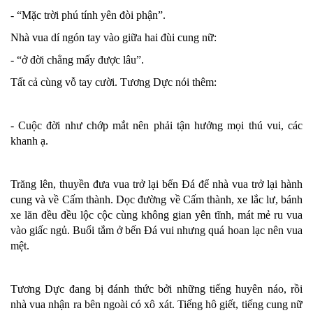
- “Mặc trời phú tính yên đòi phận”.
Nhà vua dí ngón tay vào giữa hai đùi cung nữ:
- “ở đời chẳng mấy được lâu”.
Tất cả cùng vỗ tay cười. Tương Dực nói thêm:
- Cuộc đời như chớp mắt nên phải tận hưởng mọi thú vui, các
khanh ạ.
Trăng lên, thuyền đưa vua trở lại bến Đá để nhà vua trở lại hành
cung và về Cấm thành. Dọc đường về Cấm thành, xe lắc lư, bánh
xe lăn đều đều lộc cộc cùng không gian yên tĩnh, mát mẻ ru vua
vào giấc ngủ. Buổi tắm ở bến Đá vui nhưng quá hoan lạc nên vua
mệt.
Tương Dực đang bị đánh thức bởi những tiếng huyên náo, rồi
nhà vua nhận ra bên ngoài có xô xát. Tiếng hô giết, tiếng cung nữ