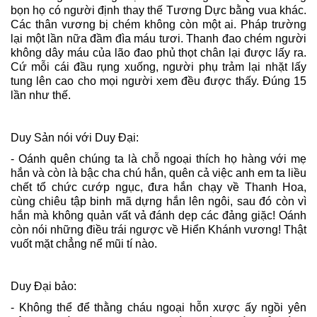
bọn họ có người định thay thế Tương Dực bằng vua khác.
Các thân vương bị chém không còn một ai. Pháp trường
lại một lần nữa đầm đìa máu tươi. Thanh đao chém người
không dây máu của lão đao phủ thọt chân lại được lấy ra.
Cứ mỗi cái đầu rụng xuống, người phụ trảm lại nhặt lấy
tung lên cao cho mọi người xem đều được thấy. Đúng 15
lần như thế.
Duy Sản nói với Duy Đại:
- Oánh quên chúng ta là chỗ ngoại thích họ hàng với mẹ
hắn và còn là bậc cha chú hắn, quên cả việc anh em ta liều
chết tổ chức cướp ngục, đưa hắn chạy về Thanh Hoa,
cùng chiêu tập binh mã dựng hắn lên ngôi, sau đó còn vì
hắn mà không quản vất vả đánh dẹp các đảng giặc! Oánh
còn nói những điều trái ngược về Hiển Khánh vương! Thật
vuốt mặt chẳng nể mũi tí nào.
Duy Đại bảo:
- Không thể để thằng cháu ngoại hỗn xược ấy ngồi yên