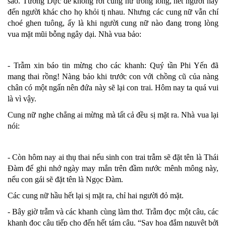
sáo. Tương Dực đế không rời cung nữ trong lòng, hết người này
đến người khác cho họ khỏi tị nhau. Nhưng các cung nữ vẫn chí
choé ghen tuông, ấy là khi người cung nữ nào đang trong lòng
vua mặt mũi bỗng ngây dại. Nhà vua bảo:
- Trẫm xin báo tin mừng cho các khanh: Quý tần Phi Yến đã
mang thai rồng! Nàng bảo khi trước con với chồng cũ của nàng
chân có một ngấn nên đứa này sẽ lại con trai. Hôm nay ta quá vui
là vì vậy.
Cung nữ nghe chẳng ai mừng mà tất cả đều sị mặt ra. Nhà vua lại
nói:
- Còn hôm nay ai thụ thai nếu sinh con trai trẫm sẽ đặt tên là Thái
Đàm để ghi nhớ ngày may mắn trên đầm nước mênh mông này,
nếu con gái sẽ đặt tên là Ngọc Đàm.
Các cung nữ hầu hết lại sị mặt ra, chỉ hai người đỏ mặt.
- Bây giờ trẫm và các khanh cùng làm thơ. Trẫm đọc một câu, các
khanh đọc câu tiếp cho đến hết tám câu. “Say hoa đắm nguyệt bởi