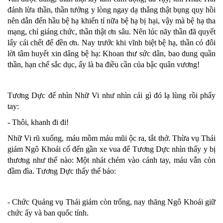
đánh lừa thần, thần tưởng y lòng ngay dạ thẳng thật bụng quy hồi
nên dẫn đến hầu bệ hạ khiến tí nữa bệ hạ bị hại, vậy mà bệ hạ tha
mạng, chỉ giáng chức, thần thật ơn sâu. Nên lúc nãy thần đã quyết
lấy cái chết để đền ơn. Nay trước khi vĩnh biệt bệ hạ, thần có đôi
lời tâm huyết xin dâng bệ hạ: Khoan thư sức dân, bao dung quần
thần, hạn chế sắc dục, ấy là ba điều cần của bậc quân vương!
Tương Dực đế nhìn Nhữ Vi như nhìn cái gì đó lạ lùng rồi phẩy
tay:
- Thôi, khanh đi đi!
Nhữ Vi rũ xuống, máu mồm máu mũi ộc ra, tắt thở. Thừa vụ Thái
giám Ngô Khoái cố đến gần xe vua để Tương Dực nhìn thấy y bị
thương như thế nào: Một nhát chém vào cánh tay, máu vẫn còn
đầm đìa. Tương Dực thấy thế bảo:
- Chức Quảng vụ Thái giám còn trống, nay thăng Ngô Khoái giữ
chức ấy và ban quốc tính.