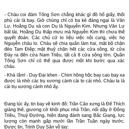
- Cháu coi đám Tống Sơn chẳng khác gì đồ hổ giấy, thổi
phù cái là bay. Giờ chúng chỉ có ba kẻ đáng ngại là Văn
Lự, Hoằng Dụ và con Dụ là Nguyễn Kim. Nhưng Văn Lự
bất tài, Hoằng Dụ thấp mưu mà Nguyễn Kim thì chưa thể
quyết đoán. Các chú cứ lo liệu việc nội cung, việc họ
Nguyễn cháu lo. Cháu sẽ chia quân làm hai, mặt bộ chặn
đèo Tam Điệp; mặt thuỷ chặn hết các cửa sông, từ cửa
Đáy ra đến cửa Nam Triệu, tất cả 8 cửa sông lớn. Quân
Tống Sơn chỉ có thể qua được một khi bước qua xác
cháu.
- Khá lắm! - Duy Đại khen - Chim hồng hộc bay cao bay xa
được là nhờ các trụ xương cánh cái to cái nhỏ. Cháu ta là
cái trụ xương cánh nhỏ ấy.
Đang lúc ấy, tin bay về kinh đô: Trần Cảo xưng là Đế Thích
giáng thế, giương cờ khôi phục nhà Trần, nổi dậy ở Đông
Triều, Thuỷ Đường, hiện đang đánh sang Bắc Giang, lực
lượng còn mạnh gấp mười lần Trần Tuân ngày trước.
Được tin, Trịnh Duy Sản vỗ tay: