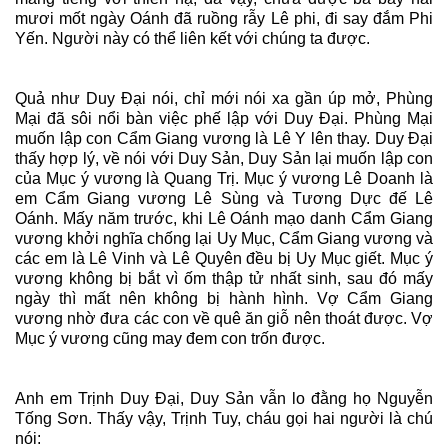
mươi mốt ngày Oánh đã ruồng rẫy Lê phi, đi say đắm Phi
Yến. Người này có thể liên kết với chúng ta được.
Quả như Duy Đại nói, chỉ mới nói xa gần úp mở, Phùng
Mại đã sôi nổi bàn việc phế lập với Duy Đại. Phùng Mại
muốn lập con Cẩm Giang vương là Lê Y lên thay. Duy Đại
thấy hợp lý, về nói với Duy Sản, Duy Sản lại muốn lập con
của Mục ý vương là Quang Trị. Mục ý vương Lê Doanh là
em Cẩm Giang vương Lê Sùng và Tương Dực đế Lê
Oánh. Mấy năm trước, khi Lê Oánh mạo danh Cẩm Giang
vương khởi nghĩa chống lại Uy Mục, Cẩm Giang vương và
các em là Lê Vinh và Lê Quyên đều bị Uy Mục giết. Mục ý
vương không bị bắt vì ốm thập tử nhất sinh, sau đó mấy
ngày thì mất nên không bị hành hình. Vợ Cẩm Giang
vương nhờ đưa các con về quê ăn giỗ nên thoát được. Vợ
Mục ý vương cũng may đem con trốn được.
Anh em Trịnh Duy Đại, Duy Sản vẫn lo đằng họ Nguyễn
Tống Sơn. Thấy vậy, Trịnh Tuy, cháu gọi hai người là chú
nói: