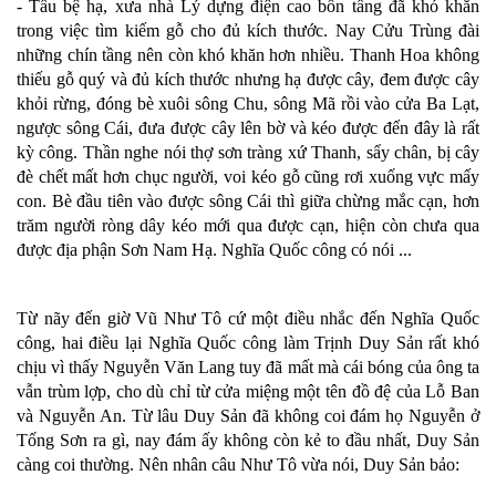
- Tâu bệ hạ, xưa nhà Lý dựng điện cao bốn tầng đã khó khăn
trong việc tìm kiếm gỗ cho đủ kích thước. Nay Cửu Trùng đài
những chín tầng nên còn khó khăn hơn nhiều. Thanh Hoa không
thiếu gỗ quý và đủ kích thước nhưng hạ được cây, đem được cây
khỏi rừng, đóng bè xuôi sông Chu, sông Mã rồi vào cửa Ba Lạt,
ngược sông Cái, đưa được cây lên bờ và kéo được đến đây là rất
kỳ công. Thần nghe nói thợ sơn tràng xứ Thanh, sẩy chân, bị cây
đè chết mất hơn chục người, voi kéo gỗ cũng rơi xuống vực mấy
con. Bè đầu tiên vào được sông Cái thì giữa chừng mắc cạn, hơn
trăm người ròng dây kéo mới qua được cạn, hiện còn chưa qua
được địa phận Sơn Nam Hạ. Nghĩa Quốc công có nói ...
Từ nãy đến giờ Vũ Như Tô cứ một điều nhắc đến Nghĩa Quốc
công, hai điều lại Nghĩa Quốc công làm Trịnh Duy Sản rất khó
chịu vì thấy Nguyễn Văn Lang tuy đã mất mà cái bóng của ông ta
vẫn trùm lợp, cho dù chỉ từ cửa miệng một tên đồ đệ của Lỗ Ban
và Nguyễn An. Từ lâu Duy Sản đã không coi đám họ Nguyễn ở
Tống Sơn ra gì, nay đám ấy không còn kẻ to đầu nhất, Duy Sản
càng coi thường. Nên nhân câu Như Tô vừa nói, Duy Sản bảo: