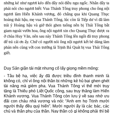
những kẻ như ngươi kéo đến đây nói điều ngu ngốc. Nhân đây ta
phải nói cho ngươi biết: Vua Thánh Tông truy phong cho ông nội
ngươi làm Hiển Khánh vương, đó chẳng qua khi Quang Thục
hoàng thái hậu, mẹ vua Thánh Tông, lúc còn là Tiệp dư vì đã làm
trái ý Hoàng hậu và giở thói ghen tuông nên bị Thái Tông bắt
giam ngoài vườn hoa, ông nội ngươi xin cho Quang Thục được ra
ở chùa Huy Văn, nên sau này Thánh Tông lên ngôi đã truy phong
để trả cái ơn ấy. Chứ có người nói ông nội ngươi kết bè đảng làm
phản nên cùng với con trưởng là Trịnh Bá Quát bị vua Thái Tông
giết.
Duy Sản giận tái mặt nhưng cố lấy giọng mềm mỏng:
- Tâu bệ hạ, việc ấy đã được triều đình thanh minh là
không có, chỉ vì ông nội thần bị những kẻ hủ bại ghen ghét
tài năng mà gièm pha. Vua Thánh Tông vì thế mới truy
tặng là Thiếu phó Liệt Quốc công, sau truy thăng làm Hiển
Khánh vương. Vua Thánh Tông còn lưu ý về sau nhớ ưu
đãi con cháu nhà vương và nói: “Anh em họ Trịnh mười
người thẩy đều quý hiển”. Mười người ấy là các bác, các
chú và thân phụ của thần. Nay thần có gì không phải thì bệ