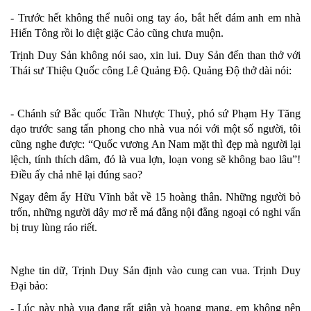
- Trước hết không thể nuôi ong tay áo, bắt hết đám anh em nhà
Hiến Tông rồi lo diệt giặc Cảo cũng chưa muộn.
Trịnh Duy Sản không nói sao, xin lui. Duy Sản đến than thở với
Thái sư Thiệu Quốc công Lê Quảng Độ. Quảng Độ thở dài nói:
- Chánh sứ Bắc quốc Trần Nhược Thuỷ, phó sứ Phạm Hy Tăng
dạo trước sang tấn phong cho nhà vua nói với một số người, tôi
cũng nghe được: “Quốc vương An Nam mặt thì đẹp mà người lại
lệch, tính thích dâm, đó là vua lợn, loạn vong sẽ không bao lâu”!
Điều ấy chả nhẽ lại đúng sao?
Ngay đêm ấy Hữu Vĩnh bắt về 15 hoàng thân. Những người bỏ
trốn, những người dây mơ rễ má đằng nội đằng ngoại có nghi vấn
bị truy lùng ráo riết.
Nghe tin dữ, Trịnh Duy Sản định vào cung can vua. Trịnh Duy
Đại bảo:
- Lúc này nhà vua đang rất giận và hoang mang, em không nên