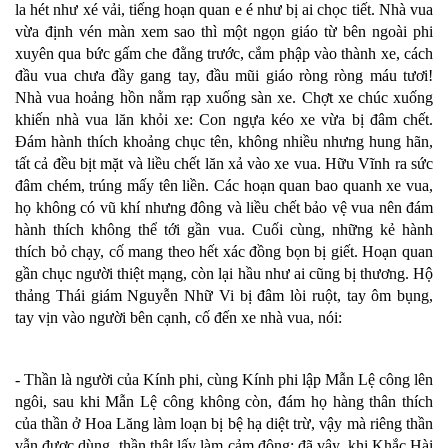
la hét như xé vải, tiếng hoạn quan e é như bị ai chọc tiết. Nhà vua
vừa định vén màn xem sao thì một ngọn giáo từ bên ngoài phi
xuyên qua bức gấm che đằng trước, cắm phập vào thành xe, cách
đầu vua chưa đầy gang tay, đầu mũi giáo ròng ròng máu tươi!
Nhà vua hoảng hồn nằm rạp xuống sàn xe. Chợt xe chúc xuống
khiến nhà vua lăn khỏi xe: Con ngựa kéo xe vừa bị đâm chết.
Đám hành thích khoảng chục tên, không nhiều nhưng hung hãn,
tất cả đều bịt mặt và liều chết lăn xả vào xe vua. Hữu Vĩnh ra sức
đâm chém, trúng mấy tên liền. Các hoạn quan bao quanh xe vua,
họ không có vũ khí nhưng đông và liều chết bảo vệ vua nên đám
hành thích không thể tới gần vua. Cuối cùng, những kẻ hành
thích bỏ chạy, cố mang theo hết xác đồng bọn bị giết. Hoạn quan
gần chục người thiệt mạng, còn lại hầu như ai cũng bị thương. Hộ
thảng Thái giám Nguyễn Nhữ Vi bị đâm lòi ruột, tay ôm bụng,
tay vịn vào người bên cạnh, cố đến xe nhà vua, nói:
- Thần là người của Kính phi, cùng Kính phi lập Mẫn Lệ công lên
ngôi, sau khi Mẫn Lệ công không còn, đám họ hàng thân thích
của thần ở Hoa Lăng làm loạn bị bệ hạ diệt trừ, vậy mà riêng thần
vẫn được dùng, thần thật lấy làm cảm động; đã vậy, khi Khắc Hài