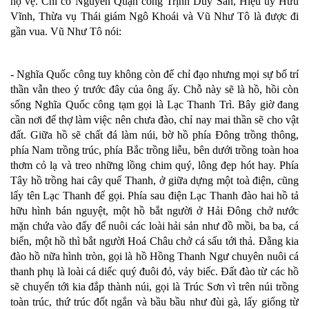
hộ vệ. Chỉ có Nguyên Quận công Trịnh Duy Sản, Hiệu uý Hữu
Vĩnh, Thừa vụ Thái giám Ngô Khoái và Vũ Như Tô là được đi
gần vua. Vũ Như Tô nói:
- Nghĩa Quốc công tuy không còn để chỉ đạo nhưng mọi sự bố trí
thần vẫn theo ý trước đây của ông ấy. Chỗ này sẽ là hồ, hồi còn
sống Nghĩa Quốc công tạm gọi là Lạc Thanh Trì. Bây giờ đang
cần nơi để thợ làm việc nên chưa đào, chỉ nay mai thần sẽ cho vật
đất. Giữa hồ sẽ chất đá làm núi, bờ hồ phía Đông trồng thông,
phía Nam trồng trúc, phía Bắc trồng liễu, bên dưới trồng toàn hoa
thơm cỏ lạ và treo những lồng chim quý, lông đẹp hót hay. Phía
Tây hồ trồng hai cây quế Thanh, ở giữa dựng một toà điện, cũng
lấy tên Lạc Thanh để gọi. Phía sau điện Lạc Thanh đào hai hồ tả
hữu hình bán nguyệt, một hồ bắt người ở Hải Đông chở nước
mặn chứa vào đấy để nuôi các loài hải sản như đồ mồi, ba ba, cá
biển, một hồ thì bắt người Hoá Châu chở cá sấu tới thả. Đằng kia
đào hồ nữa hình tròn, gọi là hồ Hồng Thanh Ngư chuyên nuôi cá
thanh phụ là loài cá diếc quý đuôi đỏ, vảy biếc. Đất đào từ các hồ
sẽ chuyển tới kia đắp thành núi, gọi là Trúc Sơn vì trên núi trồng
toàn trúc, thứ trúc đốt ngắn và bầu bầu như đùi gà, lấy giống từ