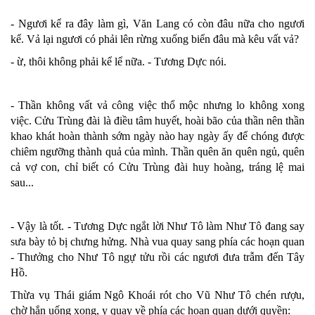
- Ngươi kể ra đây làm gì, Văn Lang có còn đâu nữa cho ngươi
kể. Vả lại ngươi có phải lên rừng xuống biển đâu mà kêu vất vả?
- ừ, thôi không phải kể lể nữa. - Tương Dực nói.
- Thần không vất vả công việc thổ mộc nhưng lo không xong
việc. Cửu Trùng đài là điều tâm huyết, hoài bão của thần nên thần
khao khát hoàn thành sớm ngày nào hay ngày ấy để chóng được
chiêm ngưỡng thành quả của mình. Thần quên ăn quên ngủ, quên
cả vợ con, chỉ biết có Cửu Trùng đài huy hoàng, tráng lệ mai
sau...
- Vậy là tốt. - Tương Dực ngắt lời Như Tô làm Như Tô đang say
sưa bày tỏ bị chưng hửng. Nhà vua quay sang phía các hoạn quan
- Thưởng cho Như Tô ngự tửu rồi các ngươi đưa trẫm đến Tây
Hồ.
Thừa vụ Thái giám Ngô Khoái rót cho Vũ Như Tô chén rượu,
chờ hắn uống xong, y quay về phía các hoạn quan dưới quyền: