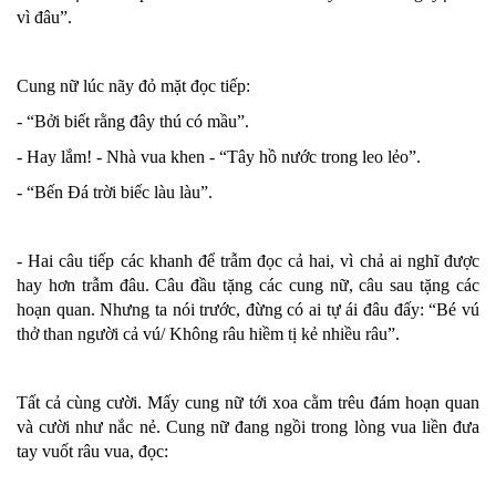
vì đâu”.
Cung nữ lúc nãy đỏ mặt đọc tiếp:
- “Bởi biết rằng đây thú có mầu”.
- Hay lắm! - Nhà vua khen - “Tây hồ nước trong leo lẻo”.
- “Bến Đá trời biếc làu làu”.
- Hai câu tiếp các khanh để trẫm đọc cả hai, vì chả ai nghĩ được
hay hơn trẫm đâu. Câu đầu tặng các cung nữ, câu sau tặng các
hoạn quan. Nhưng ta nói trước, đừng có ai tự ái đâu đấy: “Bé vú
thở than người cả vú/ Không râu hiềm tị kẻ nhiều râu”.
Tất cả cùng cười. Mấy cung nữ tới xoa cằm trêu đám hoạn quan
và cười như nắc nẻ. Cung nữ đang ngồi trong lòng vua liền đưa
tay vuốt râu vua, đọc: