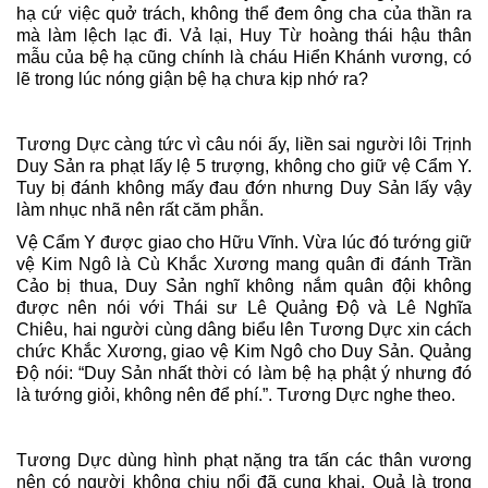
hạ cứ việc quở trách, không thể đem ông cha của thần ra
mà làm lệch lạc đi. Vả lại, Huy Từ hoàng thái hậu thân
mẫu của bệ hạ cũng chính là cháu Hiển Khánh vương, có
lẽ trong lúc nóng giận bệ hạ chưa kịp nhớ ra?
Tương Dực càng tức vì câu nói ấy, liền sai người lôi Trịnh
Duy Sản ra phạt lấy lệ 5 trượng, không cho giữ vệ Cẩm Y.
Tuy bị đánh không mấy đau đớn nhưng Duy Sản lấy vậy
làm nhục nhã nên rất căm phẫn.
Vệ Cẩm Y được giao cho Hữu Vĩnh. Vừa lúc đó tướng giữ
vệ Kim Ngô là Cù Khắc Xương mang quân đi đánh Trần
Cảo bị thua, Duy Sản nghĩ không nắm quân đội không
được nên nói với Thái sư Lê Quảng Độ và Lê Nghĩa
Chiêu, hai người cùng dâng biểu lên Tương Dực xin cách
chức Khắc Xương, giao vệ Kim Ngô cho Duy Sản. Quảng
Độ nói: “Duy Sản nhất thời có làm bệ hạ phật ý nhưng đó
là tướng giỏi, không nên để phí.”. Tương Dực nghe theo.
Tương Dực dùng hình phạt nặng tra tấn các thân vương
nên có người không chịu nổi đã cung khai. Quả là trong