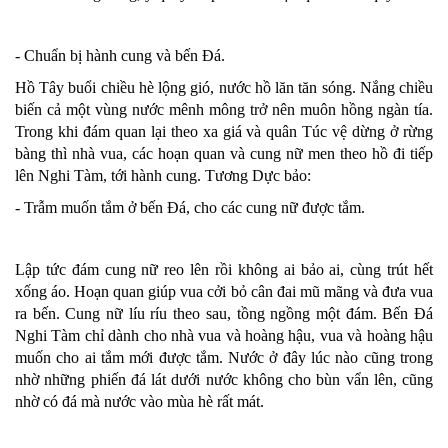
- Chuẩn bị hành cung và bến Đá.
Hồ Tây buổi chiều hè lộng gió, nước hồ lăn tăn sóng. Nắng chiều
biến cả một vùng nước mênh mông trở nên muôn hồng ngàn tía.
Trong khi đám quan lại theo xa giá và quân Túc vệ dừng ở rừng
bàng thì nhà vua, các hoạn quan và cung nữ men theo hồ đi tiếp
lên Nghi Tàm, tới hành cung. Tương Dực bảo:
- Trẫm muốn tắm ở bến Đá, cho các cung nữ được tắm.
Lập tức đám cung nữ reo lên rồi không ai bảo ai, cùng trút hết
xống áo. Hoạn quan giúp vua cởi bỏ cân đai mũ mãng và đưa vua
ra bến. Cung nữ líu ríu theo sau, tồng ngồng một đám. Bến Đá
Nghi Tàm chỉ dành cho nhà vua và hoàng hậu, vua và hoàng hậu
muốn cho ai tắm mới được tắm. Nước ở đây lúc nào cũng trong
nhờ những phiến đá lát dưới nước không cho bùn vẩn lên, cũng
nhờ có đá mà nước vào mùa hè rất mát.