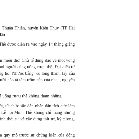
xã Thuận Thiên, huyện Kiến Thụy (TP Hải
dân.
Thề được diễn ra vào ngày 14 tháng giêng
tại miếu thờ. Chủ tế dùng dao vẽ một vòng
mọi người cùng uống rượu thề. Đại diện tư
ng hộ. Nhược bằng, có lòng tham, lấy của
gười nào tà tâm trộm cắp của nhau, nguyện
kê uống rượu thề không tham nhũng.
, từ chức sắc đến nhân dân tích cực làm
ư… Lễ hội Minh Thề không chỉ mang những
tính thời sự về xây dựng trật tự, kỷ cương,
ra quy mô trước sự chứng kiến của đông