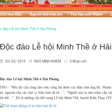
 tích Nhà Mạc
Nghiên cứu trao đổi
Thư viện ảnh-Video
c đáo Lễ hội Minh Thề ở Hải Phòng
Độc đáo Lễ hội Minh Thề ở Hả
20/ 02/ 2019
NGÔ MINH KHIÊM
0 Nhận xét
Độc đáo Lễ hội Minh Thề ở Hải Phòng
TPO - “Nếu lấy của công làm việc công thì được các thần linh ủng hộ. Nhược
tư, nguyện cầu các chư vị thần linh đả tử…”, “Người nào tà tâm trộm cắp củ
lời thề…”. Đó là những câu thề trong Lễ hội Minh Thề, huyện Kiến Thụy (TP