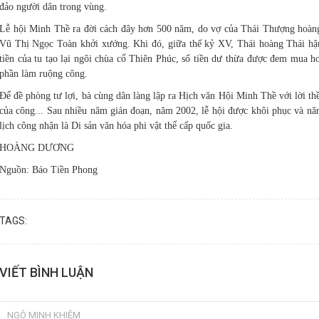
đảo người dân trong vùng.
Lễ hội Minh Thề ra đời cách đây hơn 500 năm, do vợ của Thái Thượng hoà
Vũ Thị Ngọc Toàn khởi xướng. Khi đó, giữa thế kỷ XV, Thái hoàng Thái h
tiền của tu tạo lại ngôi chùa cổ Thiên Phúc, số tiền dư thừa được đem mua 
phần làm ruộng công.
Để đề phòng tư lợi, bà cùng dân làng lập ra Hịch văn Hội Minh Thề với lời t
của công... Sau nhiều năm gián đoạn, năm 2002, lễ hội được khôi phục và 
lịch công nhận là Di sản văn hóa phi vật thể cấp quốc gia.
HOÀNG DƯƠNG
Nguồn: Báo Tiền Phong
TAGS:
VIẾT BÌNH LUẬN