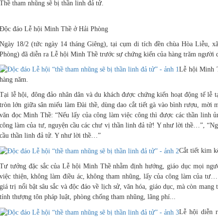
Thề tham nhũng sẽ bị thần linh đả tử.
Độc đáo Lễ hội Minh Thề ở Hải Phòng
Ngày 18/2 (tức ngày 14 tháng Giêng), tại cụm di tích đền chùa Hòa Liễu, 
Phòng) đã diễn ra Lễ hội Minh Thề trước sự chứng kiến của hàng trăm người 
Lễ hội Minh 
hàng năm.
Tại lễ hội, đông đảo nhân dân và du khách được chứng kiến hoạt động tế lễ 
tròn lớn giữa sân miếu làm Đài thề, dùng dao cắt tiết gà vào bình rượu, mời 
văn đọc Minh Thề: “Nếu lấy của công làm việc công thì được các thần linh ủ
công làm của tư, nguyện cầu các chư vị thần linh đả tử! Y như lời thề…”, “N
cầu thần linh đả tử. Y như lời thề…”
Cắt tiết kim 
Tư tưởng đặc sắc của Lễ hội Minh Thề nhằm định hướng, giáo dục mọi người
việc thiện, không làm điều ác, không tham nhũng, lấy của công làm của t
giá trị nổi bật sâu sắc và độc đáo về lịch sử, văn hóa, giáo dục, mà còn mang 
tính thượng tôn pháp luật, phòng chống tham nhũng, lãng phí...
Lễ hội diễn 