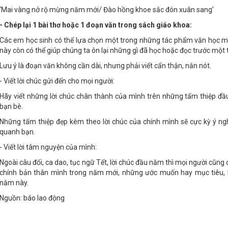
‘Mai vàng nở rộ mừng năm mới/ Đào hồng khoe sắc đón xuân sang’
- Chép lại 1 bài thơ hoặc 1 đoạn văn trong sách giáo khoa:
Các em học sinh có thể lựa chọn một trong những tác phẩm văn học mìn
này còn có thể giúp chúng ta ôn lại những gì đã học hoặc đọc trước một
Lưu ý là đoạn văn không cần dài, nhưng phải viết cẩn thận, nắn nót.
- Viết lời chúc gửi đến cho mọi người:
Hãy viết những lời chúc chân thành của mình trên những tấm thiệp đầ
bạn bè.
Những tấm thiệp đẹp kèm theo lời chúc của chính mình sẽ cực kỳ ý ng
quanh bạn.
- Viết lời tâm nguyện của mình:
Ngoài câu đối, ca dao, tục ngữ Tết, lời chúc đầu năm thì mọi người cũng
chính bản thân mình trong năm mới, những ước muốn hay mục tiêu, 
năm này.
Nguồn: báo lao động