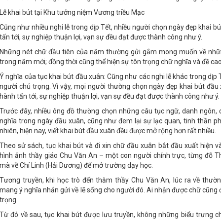
Lễ khai bút tại Khu tưởng niệm Vương triều Mạc
Cũng như nhiều nghi lễ trong dịp Tết, nhiều người chọn ngày đẹp khai b
tấn tới, sự nghiệp thuận lợi, vạn sự đều đạt được thành công như ý.
Những nét chữ đầu tiên của năm thường gửi gắm mong muốn về nhữn
trong năm mới; đồng thời cũng thể hiện sự tôn trọng chữ nghĩa và đề cao
Ý nghĩa của tục khai bút đầu xuân: Cũng như các nghi lễ khác trong dịp
người chú trọng. Vì vậy, mọi người thường chọn ngày đẹp khai bút đầu
hành tấn tới, sự nghiệp thuận lợi, vạn sự đều đạt được thành công như ý.
Trước đây, nhiều ông đồ thường chọn những câu tục ngữ, danh ngôn, 
nghĩa trong ngày đầu xuân, cũng như đem lại sự lạc quan, tinh thần ph
nhiên, hiện nay, viết khai bút đầu xuân đều được mở rộng hơn rất nhiều.
Theo sử sách, tục khai bút và đi xin chữ đầu xuân bắt đầu xuất hiện và
hình ảnh thầy giáo Chu Văn An – một con người chính trực, từng đỗ T
mà về Chí Linh (Hải Dương) để mở trường dạy học.
Tương truyền, khi học trò đến thăm thầy Chu Văn An, lúc ra về thườn
mang ý nghĩa nhắn gửi về lẽ sống cho người đó. Ai nhận được chữ cũng
trọng.
Từ đó về sau, tục khai bút được lưu truyền, không những biểu trưng c