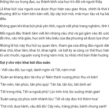
thống tôn sư trọng đạo, sự thành kính của học trò đối với người thầy.
Lễ khai bút của người xưa được thực hiện sau giao thừa, chính là thờ
thường đốt lư trầm bên bàn viết, lấy cây bút mới, mài mực tàu và hạ bài
điều.
Không gian khi khai bút phải yên tĩnh, người viết phải trang nghiêm, tĩnh 
Mỗi người đều thành tâm viết lên những câu chữ và gửi gắm vào đó ước
đồ nho, các nhà giáo, học sinh tiêu biểu của địa phương sẽ được lựa chọn
Những lễ hội này thu hút sự quan tâm, tham gia của đông đảo người dân
khai chữ, khai tâm, khai trí, khai nghề…và bất kỳ ai cũng có thể thực hi
tỏ ước muốn, nguyện vọng trong năm mới, tự nhắc nhở bản thân hướng 
Gợi ý cho việc khai bút đầu xuân:
- Viết câu đối, tục ngữ, danh ngôn về Tết, năm mới:
‘Xuân an khang đức tài như ý/ Niên thịnh vượng phúc thọ vô biên’
‘Tân niên, tân phúc, tân phú quý/ Tấn tài, tấn lộc, tấn bình an’
‘Tết trong nhà, Tết ra ngoài phố/ Lộc trên trời, lộc xuống nhân gian’
‘Xuân sang cội phúc sinh nhành lộc/ Tết về cây đức trổ thêm hoa’
‘Thịt mỡ, dưa hành, câu đối đỏ/ Cây nêu, tràng pháo, bánh chưng xanh’