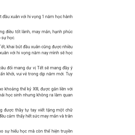
út đầu xuân với hi vọng 1 năm học hành
g điều tốt lành, may mắn, hạnh phúc
 sự học.
 Tết, khai bút đầu xuân cũng được nhiều
 xuân với hi vọng năm nay mình sẽ học
câu đối mang dư vị Tết sẽ mang đầy ý
ấn khởi, vui vẻ trong dịp năm mới. Tuy
o khoảng thế kỷ XIII, được gắn liền với
hái học sinh nhưng không ra làm quan
g được thầy tự tay viết tặng một chữ
 đều cảm thấy hết sức may mắn và trân
ho sự hiếu học mà còn thể hiện truyền