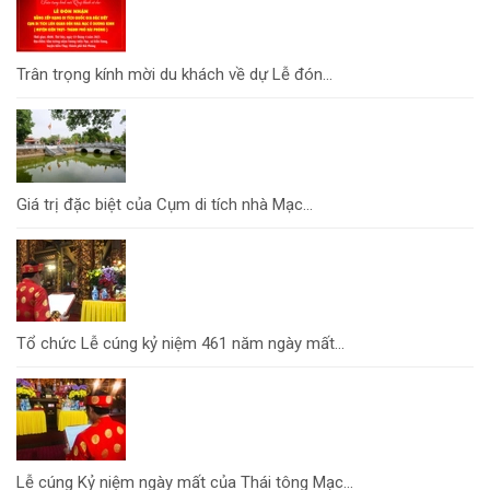
Trân trọng kính mời du khách về dự Lễ đón...
Giá trị đặc biệt của Cụm di tích nhà Mạc...
Tổ chức Lễ cúng kỷ niệm 461 năm ngày mất...
Lễ cúng Kỷ niệm ngày mất của Thái tông Mạc...