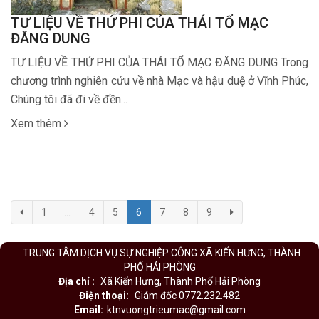
TƯ LIỆU VỀ THỨ PHI CỦA THÁI TỔ MẠC
ĐĂNG DUNG
TƯ LIỆU VỀ THỨ PHI CỦA THÁI TỔ MẠC ĐĂNG DUNG Trong
chương trình nghiên cứu về nhà Mạc và hậu duệ ở Vĩnh Phúc,
Chúng tôi đã đi về đền...
Xem thêm
1
...
4
5
6
7
8
9
TRUNG TÂM DỊCH VỤ SỰ NGHIỆP CÔNG XÃ KIẾN HƯNG, THÀNH
PHỐ HẢI PHÒNG
Địa chỉ :
Xã Kiến Hưng, Thành Phố Hải Phòng
Điện thoại:
Giám đốc 0772.232.482
Email:
ktnvuongtrieumac@gmail.com