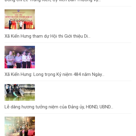
Xã Kiến Hưng tham dự Hội thi Giới thiệu Di...
Xã Kiến Hưng: Long trọng Kỷ niệm 484 năm Ngày...
Lễ dâng hương tưởng niệm của Đảng ủy, HĐND, UBND...