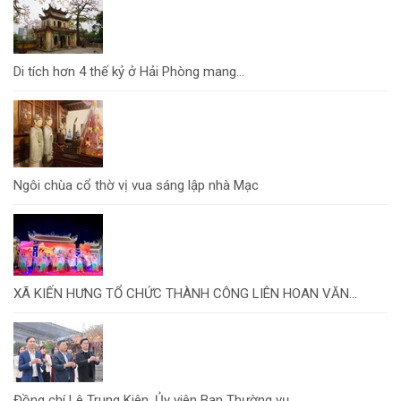
Di tích hơn 4 thế kỷ ở Hải Phòng mang...
Ngôi chùa cổ thờ vị vua sáng lập nhà Mạc
XÃ KIẾN HƯNG TỔ CHỨC THÀNH CÔNG LIÊN HOAN VĂN...
Đồng chí Lê Trung Kiên, Ủy viên Ban Thường vụ...