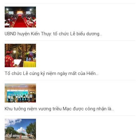
UBND huyện Kiến Thụy: tổ chức Lễ biểu dương...
Tổ chức Lễ cúng kỷ niệm ngày mất của Hiến...
Khu tưởng niệm vương triều Mạc được công nhận là...