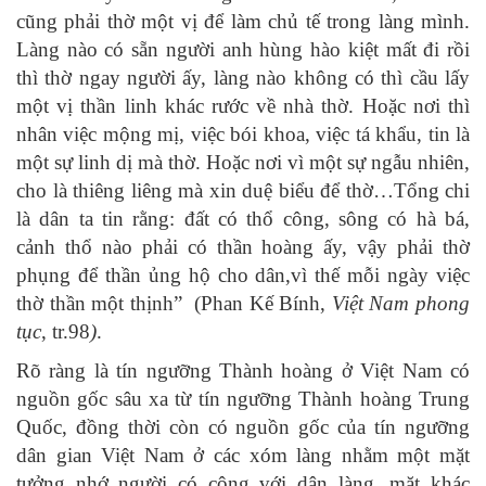
cũng phải thờ một vị để làm chủ tế trong làng mình.
Làng nào có sẵn người anh hùng hào kiệt mất đi rồi
thì thờ ngay người ấy, làng nào không có thì cầu lấy
một vị thần linh khác rước về nhà thờ. Hoặc nơi thì
nhân việc mộng mị, việc bói khoa, việc tá khẩu, tin là
một sự linh dị mà thờ. Hoặc nơi vì một sự ngẫu nhiên,
cho là thiêng liêng mà xin duệ biểu để thờ…Tổng chi
là dân ta tin rằng: đất có thổ công, sông có hà bá,
cảnh thổ nào phải có thần hoàng ấy, vậy phải thờ
phụng để thần ủng hộ cho dân,vì thế mỗi ngày việc
thờ thần một thịnh” (Phan Kế Bính,
Việt Nam phong
tục
, tr.98
)
.
Rõ ràng là tín ngưỡng Thành hoàng ở Việt Nam có
nguồn gốc sâu xa từ tín ngưỡng Thành hoàng Trung
Quốc, đồng thời còn có nguồn gốc của tín ngưỡng
dân gian Việt Nam ở các xóm làng nhằm một mặt
tưởng nhớ người có công với dân làng, mặt khác