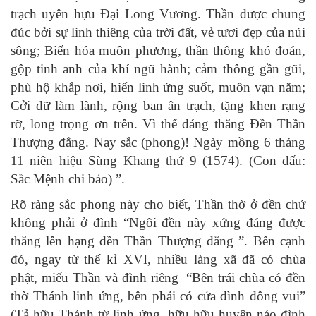
trạch uyên hựu Đại Long Vương. Thần được chung
đúc bởi sự linh thiêng của trời đất, vẻ tươi đẹp của núi
sông; Biến hóa muôn phương, thần thông khó đoán,
gộp tinh anh của khí ngũ hành; cảm thông gần gũi,
phù hộ khắp nơi, hiển linh ứng suốt, muôn vạn năm;
Cởi dữ làm lành, rộng ban ân trạch, tặng khen rạng
rỡ, long trọng ơn trên. Vì thế đáng thăng Đền Thần
Thượng đẳng. Nay sắc (phong)! Ngày mồng 6 tháng
11 niên hiệu Sùng Khang thứ 9 (1574). (Con dấu:
Sắc Mệnh chi bảo) ”.
Rõ ràng sắc phong này cho biết, Thần thờ ở đền chứ
không phải ở đình “Ngôi đền này xứng đáng được
thăng lên hạng đền Thần Thượng đẳng ”. Bên cạnh
đó, ngay từ thế kỉ XVI, nhiều làng xã đã có chùa
phật, miếu Thần và đình riêng “Bên trái chùa có đền
thờ Thánh linh ứng, bên phải có cửa đình đông vui”
(Tả hữu Thánh từ linh ứng, hữu hữu huyên náo đình