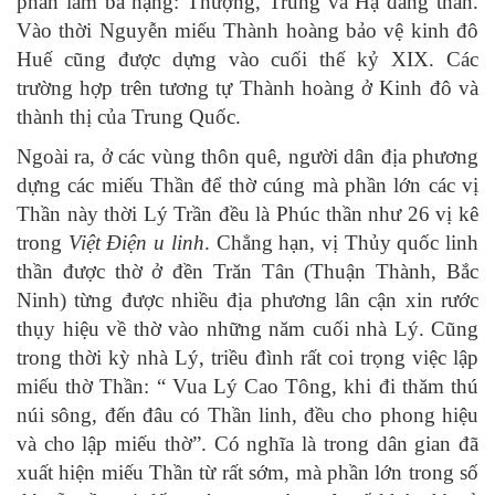
phân làm ba hạng: Thượng, Trung và Hạ đẳng thần.
Vào thời Nguyễn miếu Thành hoàng bảo vệ kinh đô
Huế cũng được dựng vào cuối thế kỷ XIX. Các
trường hợp trên tương tự Thành hoàng ở Kinh đô và
thành thị của Trung Quốc.
Ngoài ra, ở các vùng thôn quê, người dân địa phương
dựng các miếu Thần để thờ cúng mà phần lớn các vị
Thần này thời Lý Trần đều là Phúc thần như 26 vị kê
trong
Việt Điện u linh
. Chẳng hạn, vị Thủy quốc linh
thần được thờ ở đền Trăn Tân (Thuận Thành, Bắc
Ninh) từng được nhiều địa phương lân cận xin rước
thụy hiệu về thờ vào những năm cuối nhà Lý. Cũng
trong thời kỳ nhà Lý, triều đình rất coi trọng việc lập
miếu thờ Thần: “ Vua Lý Cao Tông, khi đi thăm thú
núi sông, đến đâu có Thần linh, đều cho phong hiệu
và cho lập miếu thờ”. Có nghĩa là trong dân gian đã
xuất hiện miếu Thần từ rất sớm, mà phần lớn trong số