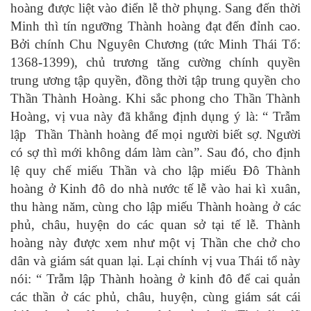
hoàng được liệt vào điển lễ thờ phụng. Sang đến thời
Minh thì tín ngưỡng Thành hoàng đạt đến đỉnh cao.
Bởi chính Chu Nguyên Chương (tức Minh Thái Tổ:
1368-1399), chủ trương tăng cường chính quyền
trung ương tập quyền, đồng thời tập trung quyền cho
Thần Thành Hoàng. Khi sắc phong cho Thần Thành
Hoàng, vị vua này đã khẳng định dụng ý là: “ Trẫm
lập Thần Thành hoàng để mọi người biết sợ. Người
có sợ thì mới không dám làm càn”. Sau đó, cho định
lệ quy chế miếu Thần và cho lập miếu Đô Thành
hoàng ở Kinh đô do nhà nước tế lễ vào hai kì xuân,
thu hàng năm, cùng cho lập miếu Thành hoàng ở các
phủ, châu, huyện do các quan sở tại tế lễ. Thành
hoàng này được xem như một vị Thần che chở cho
dân và giám sát quan lại. Lại chính vị vua Thái tổ này
nói: “ Trẫm lập Thành hoàng ở kinh đô để cai quản
các thần ở các phủ, châu, huyện, cùng giám sát cái