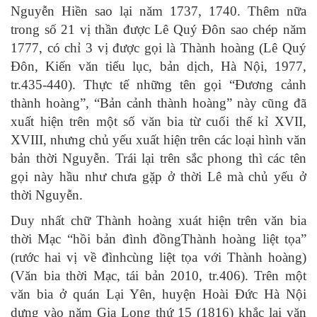
Nguyễn Hiền sao lại năm 1737, 1740. Thêm nữa
trong số 21 vị thần được Lê Quý Đôn sao chép năm
1777, có chỉ 3 vị được gọi là Thành hoàng (Lê Quý
Đôn, Kiến văn tiểu lục, bản dịch, Hà Nội, 1977,
tr.435-440). Thực tế những tên gọi “Đương cảnh
thành hoàng”, “Bản cảnh thành hoàng” này cũng đã
xuất hiện trên một số văn bia từ cuối thế kỉ XVII,
XVIII, nhưng chủ yếu xuất hiện trên các loại hình văn
bản thời Nguyễn. Trái lại trên sắc phong thì các tên
gọi này hầu như chưa gặp ở thời Lê mà chủ yếu ở
thời Nguyễn.
Duy nhất chữ Thành hoàng xuát hiện trên văn bia
thời Mạc “hồi bản đình đồngThành hoàng liệt tọa”
(rước hai vị về đìnhcùng liệt tọa với Thành hoàng)
(Văn bia thời Mạc, tái bản 2010, tr.406). Trên một
văn bia ở quán Lại Yên, huyện Hoài Đức Hà Nội
dựng vào năm Gia Long thứ 15 (1816) khắc lại văn