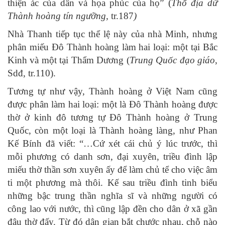
thiện ác của dân và họa phúc của họ” (
Thổ địa dữ
Thành hoàng tín ngưỡng,
tr.187
)
Nhà Thanh tiếp tục thể lệ này của nhà Minh, nhưng
phân miếu Đô Thành hoàng làm hai loại: một tại Bắc
Kinh và một tại Thẩm Dương (
Trung Quốc đạo giáo
,
Sdđ, tr.110).
Tương tự như vậy, Thành hoàng ở Việt Nam cũng
được phân làm hai loại: một là Đô Thành hoàng được
thờ ở kinh đô tương tự Đô Thành hoàng ở Trung
Quốc, còn một loại là Thành hoàng làng, như Phan
Kế Bính đã viết: “…Cứ xét cái chủ ý lúc trước, thì
mỗi phương có danh sơn, đại xuyên, triều đình lập
miếu thờ thần sơn xuyên ấy để làm chủ tể cho việc âm
ti một phương mà thôi. Kế sau triều đình tinh biểu
những bậc trung thần nghĩa sĩ và những người có
công lao với nước, thì cũng lập đền cho dân ở xã gần
đâu thờ đấy. Từ đó dân gian bắt chước nhau, chỗ nào