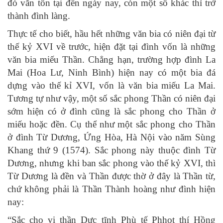
đó vẫn tồn tại đến ngày nay, còn một số khác thì trở
thành đình làng.
Thực tế cho biết, hầu hết những văn bia có niên đại từ
thế kỷ XVI về trước, hiện đặt tại đình vốn là những
văn bia miếu Thần. Chẳng hạn, trường hợp đình La
Mai (Hoa Lư, Ninh Bình) hiện nay có một bia đá
dựng vào thế kỉ XVI, vốn là văn bia miếu La Mai.
Tương tự như vậy, một số sắc phong Thần có niên đại
sớm hiện có ở đình cũng là sắc phong cho Thần ở
miếu hoặc đền. Cụ thể như một sắc phong cho Thần
ở đình Từ Dương, Ứng Hòa, Hà Nội vào năm Sùng
Khang thứ 9 (1574). Sắc phong này thuộc đình Từ
Dương, nhưng khi ban sắc phong vào thế kỷ XVI, thì
Từ Dương là đền và Thần được thờ ở đây là Thần từ,
chứ không phải là Thần Thành hoàng như đình hiện
nay:
“Sắc cho vị thần Dực tĩnh Phù tế Phhot thí Hồng