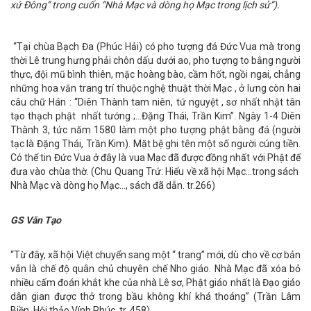
xứ Đông” trong cuốn “Nhà Mạc và dòng họ Mạc trong lịch sử”).
“Tại chùa Bạch Đa (Phúc Hải) có pho tượng đá Đức Vua mà trong
thời Lê trung hưng phải chôn dấu dưới ao, pho tượng to bằng người
thực, đội mũ bình thiên, mặc hoàng bào, cầm hốt, ngồi ngai, chẳng
những hoa văn trang trí thuộc nghệ thuật thời Mạc , ở lưng còn hai
câu chữ Hán : “Diên Thành tam niên, tứ nguyệt , sơ nhất nhật tân
tạo thạch phật nhất tướng ;…Đặng Thái, Trần Kim”. Ngày 1-4 Diên
Thành 3, tức năm 1580 làm một pho tượng phật bằng đá (người
tạc là Đặng Thái, Trần Kim). Mặt bệ ghi tên một số người cúng tiền.
Có thể tin Đức Vua ở đây là vua Mạc đã được đồng nhất với Phật để
đưa vào chùa thờ. (Chu Quang Trứ: Hiểu về xã hội Mạc…trong sách
Nhà Mạc và dòng họ Mạc…, sách đã dẫn. tr.266)
GS Văn Tạo
“Từ đây, xã hội Việt chuyển sang một “ trang” mới, dù cho về cơ bản
vẫn là chế độ quân chủ chuyên chế Nho giáo. Nhà Mạc đã xóa bỏ
nhiều cấm đoán khắt khe của nhà Lê sơ, Phật giáo nhất là Đạo giáo
dân gian được thở trong bầu không khí khá thoáng” (Trần Lâm
Biền. Hội thảo Vính Phúc, tr. 458)