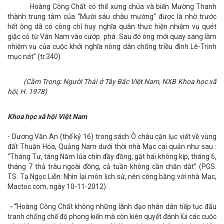
Hoàng Công Chất có thể xưng chúa và biến Mường Thanh
thành trung tâm của “Mười sáu châu mường” được là nhờ trước
hết ông dã có công chỉ huy nghĩa quân thực hiện nhiệm vụ quét
giặc cỏ từ Vân Nam vào cướp phá. Sau đó ông mới quay sang làm
nhiệm vụ của cuộc khởi nghĩa nông dân chống triều đình Lê-Trịnh
mục nát” (tr.340)
(Cầm Trọng: Người Thái ở Tây Bắc Việt Nam, NXB Khoa học xã
hội, H. 1978)
Khoa học xã hội Việt Nam
- Dương Văn An (thế kỷ 16) trong sách Ô châu cận lục viết về vùng
đất Thuận Hóa, Quảng Nam dưới thời nhà Mạc cai quản như sau :
“Tháng Tư, táng Năm lúa chín đầy đồng, gặt hái không kịp, tháng 6,
tháng 7 thả trâu ngoài đồng, cả tuần không cần chăn dắt” (PGS.
TS. Tạ Ngọc Liễn: Nhìn lại môn lịch sử, nên công bằng với nhà Mạc,
Mactoc.com, ngày 10-11-2012)
-
“
Hoàng Công Chất không những lãnh đạo nhân dân tiếp tục đấu
tranh chống chế độ phong kiến mà còn kiên quyết đánh lùi các cuộc