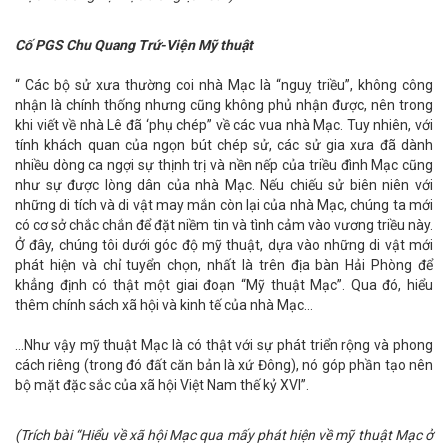
Cố PGS Chu Quang Trứ-Viện Mỹ thuật
“ Các bộ sử xưa thường coi nhà Mạc là “nguỵ triều”, không công
nhận là chính thống nhưng cũng không phủ nhận được, nên trong
khi viết về nhà Lê đã ‘phụ chép” về các vua nhà Mạc. Tuy nhiên, với
tính khách quan của ngọn bút chép sử, các sử gia xưa đã dành
nhiều dòng ca ngợi sự thịnh trị và nền nếp của triều đình Mạc cũng
như sự được lòng dân của nhà Mạc. Nếu chiếu sử biên niên với
những di tích và di vật may mắn còn lại của nhà Mạc, chúng ta mới
có cơ sở chắc chắn để đặt niềm tin và tình cảm vào vương triều này.
Ở đây, chúng tôi dưới góc độ mỹ thuật, dựa vào những di vật mới
phát hiện và chỉ tuyển chọn, nhất là trên địa bàn Hải Phòng để
khẳng định có thật một giai đoạn “Mỹ thuật Mạc”. Qua đó, hiểu
thêm chính sách xã hội và kinh tế của nhà Mạc…
…Như vậy mỹ thuật Mạc là có thật với sự phát triển rộng và phong
cách riêng (trong đó đất căn bản là xứ Đông), nó góp phần tạo nên
bộ mặt đặc sắc của xã hội Việt Nam thế kỷ XVI”.
(Trích bài “Hiểu về xã hội Mạc qua mấy phát hiện về mỹ thuật Mạc ở