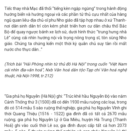
Tiếc thay nhà Mạc đã thổi “tiếng kèn ngập ngừng” trong hành động
hướng biển và hướng ngoại và các phần tử thủ cựu nhất của hàng
ngũ quan liêu-địa chủ-sĩ phu Nho giáo đã tập hợp nhau ở xứ Thanh-
nơi dân sinh dân trí còn kém phát triển hơn cư dân châu thổ Bắc
Bộ-để quay ngược bánh xe lịch sử, dưới hình thức “trung hưng nhà
Lê” cùng cái nhìn hướng nội và trọng nông trọng sĩ, tôn sùng Nho
giáo. Chúng ta chứng kiến một thời kỳ quân chủ suy tàn rồi mất
nước cho thực dân…”
(Trích bài “Hải Phòng nhìn từ thủ đô Hà Nội” trong cuốn “Việt Nam
cái nhìn địa-văn hoá”, Nxb Văn hoá dân tộc-Tạp chí Văn hoá nghệ
thuật, Hà Nội-1998, tr 212)
“Gia phả họ Nguyễn (Hà Nội) ghi: “Trúc khê hầu Nguyễn Độ vào năm
Cảnh Thống thứ 3 (1500) đã có đến 1930 mẫu ruộng các loại, trong
đó có 514 mẫu 5 sào ruộng thế nghiệp; gia phả họ Nguyễn Vĩnh ghi
thời Quang Thiệu (1516 - 1522) gia đình đã có tất cả 2670 mẫu
ruộng; gia phả họ Nguyễn Lý ở Gia Miêu, huyện Hà Trung (Thanh
Hoá) ghi vào cuối thời Lê sơ, gia đình được cấp tất cả hơn 2073