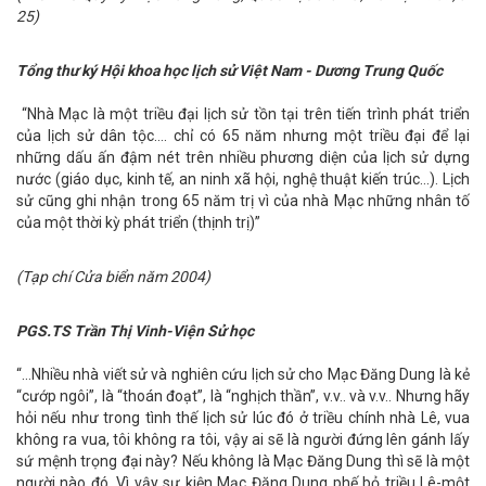
25)
Tổng thư ký Hội khoa học lịch sử Việt Nam - Dương Trung Quốc
“Nhà Mạc là một triều đại lịch sử tồn tại trên tiến trình phát triển
của lịch sử dân tộc…. chỉ có 65 năm nhưng một triều đại để lại
những dấu ấn đậm nét trên nhiều phương diện của lịch sử dựng
nước (giáo dục, kinh tế, an ninh xã hội, nghệ thuật kiến trúc…). Lịch
sử cũng ghi nhận trong 65 năm trị vì của nhà Mạc những nhân tố
của một thời kỳ phát triển (thịnh trị)”
(Tạp chí Cửa biển năm 2004)
PGS.TS Trần Thị Vinh-Viện Sử học
“…Nhiều nhà viết sử và nghiên cứu lịch sử cho Mạc Đăng Dung là kẻ
“cướp ngôi”, là “thoán đoạt”, là “nghịch thần”, v.v.. và v.v.. Nhưng hãy
hỏi nếu như trong tình thế lịch sử lúc đó ở triều chính nhà Lê, vua
không ra vua, tôi không ra tôi, vậy ai sẽ là người đứng lên gánh lấy
sứ mệnh trọng đại này? Nếu không là Mạc Đăng Dung thì sẽ là một
người nào đó. Vì vậy sự kiện Mạc Đăng Dung phế bỏ triều Lê-một