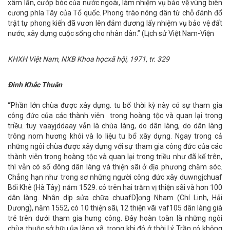
xâm lấn, cướp bóc của nước ngoài, làm nhiệm vụ bảo vệ vùng biên
cương phía Tây của Tổ quốc. Phong trào nông dân từ chỗ đánh đổ
trật tự phong kiến đã vươn lên đảm đương lấy nhiệm vụ bảo vệ đất
nước, xây dựng cuộc sống cho nhân dân.” (Lịch sử Việt Nam-Viện
KHXH Việt Nam, NXB Khoa họcxã hội, 1971, tr. 329
Đinh Khắc Thuân
“
Phần lớn chùa được xây dựng. tu bổ thời kỳ này có sự tham gia
công đức của các thành viên trong hoàng tộc và quan lại trong
triều. tuy vaayjddaay vẫn là chùa làng, do dân làng, do dân làng
trông nom hương khói và lo liệu tu bổ xây dựng. Ngay trong cả
những ngôi chùa được xây dựng với sự tham gia công đức của các
thành viên trong hoàng tộc và quan lại trong triều như đã kể trên,
thì vẫn có số đông dân làng và thiện sãi ở địa phương chăm sóc.
Chẳng hạn như trong sơ những người công đức xây duwngjchuaf
Bối Khê (Hà Tây) năm 1529. có trên hai trăm vị thiện sãi và hơn 100
dân làng. Nhân dịp sửa chữa chuafD]ơng Nham (Chí Linh, Hải
Dương), năm 1552, có 10 thiện sãi, 12 thiện vãi vaf105 dân làng già
trẻ trên dưới tham gia hưng công. Đây hoàn toàn là những ngôi
chùa thuộc sở hữu ủa làng xã, trong khi đó ở thời Lý Trần có không