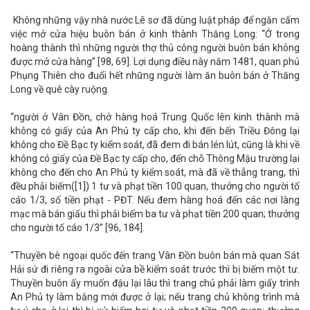
Không những vậy nhà nước Lê sơ đã dùng luật pháp để ngăn cấm
việc mở cửa hiệu buôn bán ở kinh thành Thăng Long: “Ở trong
hoàng thành thì những người thợ thủ công người buôn bán không
được mở cửa hàng” [98, 69]. Lợi dụng điều này năm 1481, quan phủ
Phụng Thiên cho đuổi hết những người làm ăn buôn bán ở Thăng
Long về quê cày ruộng.
“người ở Vân Đồn, chở hàng hoá Trung Quốc lên kinh thành mà
không có giấy của An Phủ ty cấp cho, khi đến bến Triều Đông lại
không cho Đề Bạc ty kiểm soát, đã đem đi bán lén lút, cũng là khi về
không có giấy của Đề Bạc ty cấp cho, đến chỗ Thông Mậu trường lại
không cho đến cho An Phủ ty kiểm soát, mà đã về thẳng trang, thì
đều phải biếm([1]) 1 tư và phạt tiền 100 quan, thưởng cho người tố
cáo 1/3, số tiền phạt - PĐT. Nếu đem hàng hoá đến các nơi làng
mạc mà bán giấu thì phải biếm ba tư và phạt tiền 200 quan; thưởng
cho người tố cáo 1/3” [96, 184].
“Thuyền bè ngoại quốc đến trang Vân Đồn buôn bán mà quan Sát
Hải sứ đi riêng ra ngoài cửa bề kiểm soát trước thì bị biếm một tư.
Thuyền buôn ấy muốn đậu lại lâu thì trang chủ phải làm giấy trình
An Phủ ty làm bằng mới được ở lại; nếu trang chủ không trình mà