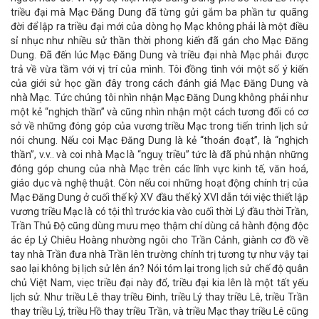
triều đại mà Mạc Đăng Dung đã từng gửi gắm ba phần tư quãng
đời để lập ra triều đại mới của dòng họ Mạc không phải là một điều
sỉ nhục như nhiều sử thần thời phong kiến đã gán cho Mạc Đăng
Dung. Đã đến lúc Mạc Đăng Dung và triều đại nhà Mạc phải được
trả về vừa tầm với vị trí của mình. Tôi đồng tình với một số ý kiến
của giới sử học gần đây trong cách đánh giá Mạc Đăng Dung và
nhà Mạc. Tức chúng tôi nhìn nhận Mạc Đăng Dung không phải như
một kẻ “nghịch thần” và cũng nhìn nhận một cách tương đối có cơ
sở về những đóng góp của vương triều Mạc trong tiến trình lịch sử
nói chung. Nếu coi Mạc Đăng Dung là kẻ “thoán đoạt”, là “nghịch
thần”, v.v.. và coi nhà Mạc là “nguỵ triều” tức là đã phủ nhận những
đóng góp chung của nhà Mạc trên các lĩnh vực kinh tế, văn hoá,
giáo dục và nghệ thuật. Còn nếu coi những hoạt động chính trị của
Mạc Đăng Dung ở cuối thế kỷ XV đầu thế kỷ XVI dẫn tới việc thiết lập
vương triều Mạc là có tội thì trước kia vào cuối thời Lý đầu thời Trần,
Trần Thủ Độ cũng dùng mưu mẹo thậm chí dùng cả hành động độc
ác ép Lý Chiêu Hoàng nhường ngôi cho Trần Cảnh, giành cơ đồ về
tay nhà Trần đưa nhà Trần lên trường chính trị tương tự như vậy tại
sao lại không bị lịch sử lên án? Nói tóm lại trong lịch sử chế độ quân
chủ Việt Nam, viẹc triều đại này đổ, triều đại kia lên là một tất yếu
lịch sử. Như triều Lê thay triều Đinh, triều Lý thay triều Lê, triều Trần
thay triều Lý, triều Hồ thay triều Trần, và triều Mạc thay triều Lê cũng