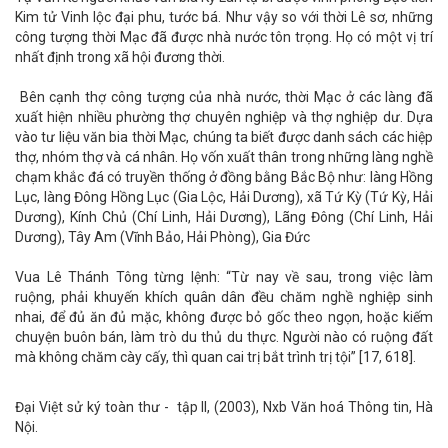
Kim tử Vinh lộc đại phu, tước bá. Như vậy so với thời Lê sơ, những
công tượng thời Mạc đã được nhà nước tôn trọng. Họ có một vị trí
nhất định trong xã hội đương thời.
Bên cạnh thợ công tượng của nhà nước, thời Mạc ở các làng đã
xuất hiện nhiều phường thợ chuyên nghiệp và thợ nghiệp dư. Dựa
vào tư liệu văn bia thời Mạc, chúng ta biết được danh sách các hiệp
thợ, nhóm thợ và cá nhân. Họ vốn xuất thân trong những làng nghề
chạm khắc đá có truyền thống ở đồng bằng Bắc Bộ như: làng Hồng
Lục, làng Đông Hồng Lục (Gia Lộc, Hải Dương), xã Tứ Kỳ (Tứ Kỳ, Hải
Dương), Kính Chủ (Chí Linh, Hải Dương), Lãng Đông (Chí Linh, Hải
Dương), Tây Am (Vĩnh Bảo, Hải Phòng), Gia Đức
Vua Lê Thánh Tông từng lệnh: “Từ nay về sau, trong việc làm
ruộng, phải khuyến khích quân dân đều chăm nghề nghiệp sinh
nhai, để đủ ăn đủ mặc, không được bỏ gốc theo ngọn, hoặc kiếm
chuyện buôn bán, làm trò du thủ du thực. Người nào có ruộng đất
mà không chăm cày cấy, thì quan cai trị bắt trình trị tội” [17, 618].
Đại Việt sử ký toàn thư - tập II, (2003), Nxb Văn hoá Thông tin, Hà
Nội.