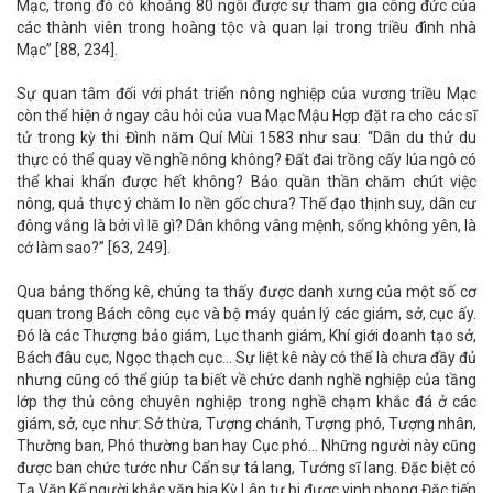
Mạc, trong đó có khoảng 80 ngôi được sự tham gia công đức của
các thành viên trong hoàng tộc và quan lại trong triều đình nhà
Mạc” [88, 234].
Sự quan tâm đối với phát triển nông nghiệp của vương triều Mạc
còn thể hiện ở ngay câu hỏi của vua Mạc Mậu Hợp đặt ra cho các sĩ
tử trong kỳ thi Đình năm Quí Mùi 1583 như sau: “Dân du thử du
thực có thể quay về nghề nông không? Đất đai trồng cấy lúa ngô có
thể khai khẩn được hết không? Bảo quần thần chăm chút việc
nông, quả thực ý chăm lo nền gốc chưa? Thế đạo thịnh suy, dân cư
đông vắng là bởi vì lẽ gì? Dân không vâng mệnh, sống không yên, là
cớ làm sao?” [63, 249].
Qua bảng thống kê, chúng ta thấy được danh xưng của một số cơ
quan trong Bách công cục và bộ máy quản lý các giám, sở, cục ấy.
Đó là các Thượng bảo giám, Lục thanh giám, Khí giới doanh tạo sở,
Bách đâu cục, Ngọc thạch cục… Sự liệt kê này có thể là chưa đầy đủ
nhưng cũng có thể giúp ta biết về chức danh nghề nghiệp của tầng
lớp thợ thủ công chuyên nghiệp trong nghề chạm khắc đá ở các
giám, sở, cục như: Sở thừa, Tượng chánh, Tượng phó, Tượng nhân,
Thường ban, Phó thường ban hay Cục phó… Những người này cũng
được ban chức tước như Cẩn sự tá lang, Tướng sĩ lang. Đặc biệt có
Tạ Văn Kế người khắc văn bia Kỳ Lân tự bi được vinh phong Đặc tiến