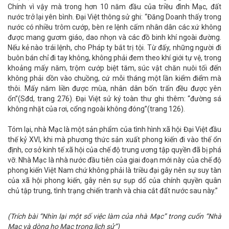
Chính vì vậy mà trong hơn 10 năm đầu của triều đình Mạc, đất
nước trở lại yên bình. Đại Việt thông sử ghi: “Đăng Doanh thấy trong
nước có nhiều trôm cướp, bèn re lệnh cấm nhân dân các xứ không
được mang gươm giáo, dao nhọn và các đồ binh khí ngoài đường.
Nếu kẻ nào trái lệnh, cho Pháp ty bắt trị tội. Từ đấy, những người đi
buôn bán chỉ đi tay không, không phải đem theo khí giới tự vệ, trong
khoảng mấy năm, trộm cướp biệt tăm, súc vật chăn nuôi tối đến
không phải dồn vào chuồng, cứ mỗi tháng một lần kiểm điểm mà
thôi. Mấy năm liền được mùa, nhân dân bốn trấn đều được yên
ổn”(Sđd, trang 276). Đại Việt sử ký toàn thư ghi thêm: “đường sá
không nhặt của rơi, cổng ngoài không đóng”(trang 126).
Tóm lại, nhà Mạc là một sản phẩm của tình hình xã hội Đại Việt đầu
thế kỷ XVI, khi mà phương thức sản xuất phong kiến đi vào thế ổn
định, cơ sở kinh tế xã hội của chế độ trung ương tập quyền đã bị phá
vỡ. Nhà Mạc là nhà nước đầu tiên của giai đoạn mới này của chế độ
phong kiến Việt Nam chứ không phải là triều đại gây nên sự suy tàn
của xã hội phong kiến, gây nên sự sụp dổ của chính quyền quân
chủ tập trung, tình trạng chiến tranh và chia cắt đất nước sau này.”
(Trích bài “Nhìn lại một số việc làm của nhà Mạc” trong cuốn “Nhà
Mạc và dòng họ Mạc trong lịch sử”)