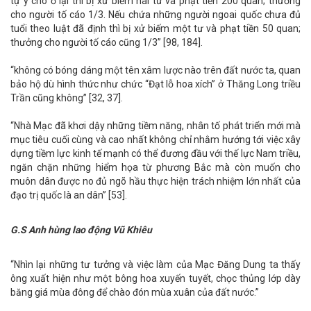
tự ý cho ở lại thì bị xử biếm hai tư và phạt tiền 200 quan; thưởng
cho người tố cáo 1/3. Nếu chứa những người ngoai quốc chưa đủ
tuổi theo luật đã định thì bị xử biếm một tư và phạt tiền 50 quan;
thưởng cho người tố cáo cũng 1/3” [98, 184].
“không có bóng dáng một tên xâm lược nào trên đất nước ta, quan
bảo hộ dù hình thức như chức “Đạt lỗ hoa xích” ở Thăng Long triều
Trần cũng không” [32, 37].
“Nhà Mạc đã khơi dậy những tiềm năng, nhân tố phát triển mới mà
mục tiêu cuối cùng và cao nhất không chỉ nhằm hướng tới việc xây
dựng tiềm lực kinh tế mạnh có thể đương đầu với thế lực Nam triều,
ngăn chặn những hiểm họa từ phương Bắc mà còn muốn cho
muôn dân được no đủ ngõ hầu thực hiện trách nhiệm lớn nhất của
đạo trị quốc là an dân” [53].
G.S Anh hùng lao động Vũ Khiêu
“Nhìn lại những tư tưởng và việc làm của Mạc Đăng Dung ta thấy
ông xuất hiện như một bông hoa xuyến tuyết, chọc thủng lớp dày
băng giá mùa đông để chào đón mùa xuân của đất nước.”