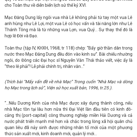
cho Toàn thư về diễn biến lịch sử thế kỷ XVI.
Mạc Đăng Dung lấy ngôi vua nhà Lê không phải từ tay một vua Lê
anh hùng như Lê Lợi, một vua Lê có học vấn và tài năng lớn như Lê
Thánh Tông mà là từ những vua Lợn, vua Quỷ… Sự thay thế đó là
hợp lẽ Đời và Đạo.
Toàn thư (tập IV, KHXH, 1968, tr 118) chép: “Bấy giờ thần dân trong
nước theo Mạc Đăng Dung đều đón vào kinh sư”. Bài chiếu nhường
ngôi, do Đông các Đại học sĩ Nguyễn Văn Thái thảo viết, việc ấy là
“theo lẽ phải”! Lễ phải chính trị, nhân văn…”
(Trích bài “Mấy vấn đề về nhà Mạc” Trong cuốn “Nhà Mạc và dòng
họ Mạc trong lịch sử”, Viện sử học xuất bản, 1996, tr.25.).
“…Nếu Dương Kinh của nhà Mạc được xây dựng thành công, nếu
nhà Mạc tồn tại lâu hơn nữa thì Đại Việt lần đầu tiên có kinh đô-
cảng thị (port-capital) công thương nghiệp miền Hải Dương và cả
nước phát triển mạnh mẽ hơn và chắc trong lòng xã hội quân chủ
quan liêu đã nảy sinh được những nhân tố mới của một phương
thức sản xuất mới, kinh doanh mới, quản lý mới…