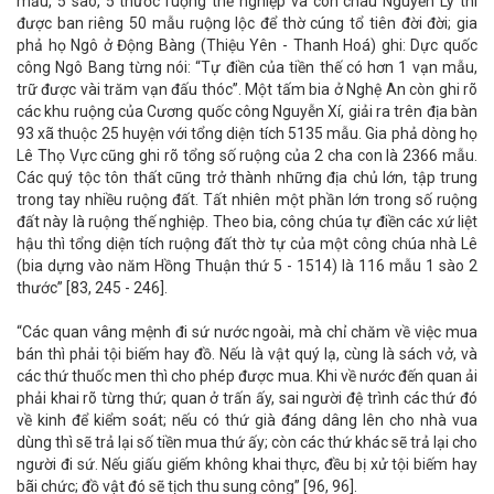
mẫu, 5 sào, 5 thước ruộng thế nghiệp và con cháu Nguyễn Lý thì
được ban riêng 50 mẫu ruộng lộc để thờ cúng tổ tiên đời đời; gia
phả họ Ngô ở Động Bàng (Thiệu Yên - Thanh Hoá) ghi: Dực quốc
công Ngô Bang từng nói: “Tự điền của tiền thế có hơn 1 vạn mẫu,
trữ được vài trăm vạn đấu thóc”. Một tấm bia ở Nghệ An còn ghi rõ
các khu ruộng của Cương quốc công Nguyễn Xí, giải ra trên địa bàn
93 xã thuộc 25 huyện với tổng diện tích 5135 mẫu. Gia phả dòng họ
Lê Thọ Vực cũng ghi rõ tổng số ruộng của 2 cha con là 2366 mẫu.
Các quý tộc tôn thất cũng trở thành những địa chủ lớn, tập trung
trong tay nhiều ruộng đất. Tất nhiên một phần lớn trong số ruộng
đất này là ruộng thế nghiệp. Theo bia, công chúa tự điền các xứ liệt
hậu thì tổng diện tích ruộng đất thờ tự của một công chúa nhà Lê
(bia dựng vào năm Hồng Thuận thứ 5 - 1514) là 116 mẫu 1 sào 2
thước” [83, 245 - 246].
“Các quan vâng mệnh đi sứ nước ngoài, mà chỉ chăm về việc mua
bán thì phải tội biếm hay đồ. Nếu là vật quý lạ, cùng là sách vở, và
các thứ thuốc men thì cho phép được mua. Khi về nước đến quan ải
phải khai rõ từng thứ; quan ở trấn ấy, sai người đệ trình các thứ đó
về kinh để kiểm soát; nếu có thứ già đáng dâng lên cho nhà vua
dùng thì sẽ trả lại số tiền mua thứ ấy; còn các thứ khác sẽ trả lại cho
người đi sứ. Nếu giấu giếm không khai thực, đều bị xử tội biếm hay
bãi chức; đồ vật đó sẽ tịch thu sung công” [96, 96].