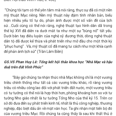
“Chúng tôi tạm có thể yên tâm mà nói rằng, thực sự đã có một nền
mỹ thuật Mạc riêng. Nền mỹ thuật này đậm tính nhân bản, biểu
hiện nhiều yếu tố tự do, phản ánh được một số vấn đề của lịch
sử….Cuối cùng có thể nói rằng, nghệ thuật tạo hình dân dã trong
thế kỷ XVI đã diễn ra dưới mắt ta như một sự “bùng nổ” tất yếu.
Dưới bàn tay điêu luyện của nghệ sỹ đương thời, dòng nghệ thuật
dân tộ đã được kế thừa và phát triển như mở đầu cho một thời kỳ
“phục hưng” . Và, mỹ thuật cổ đã mang tư cách như một khía cạnh
để phản ánh lịch sử” (Trần Lâm Biền)
GS.VS Phan Huy Lê: Tổng kết hội thảo khoa học “Nhà Mạc và hậu
duệ trên đất Vĩnh Phúc”
“Bây giờ chúng ta nhận thức nhà Mạc không chỉ là một vương
triều chính thống như tất cả các vương triều khác, rõ ràng vương
triều có nhiều công lao đối với phát triển đất nước, một vương triều
có tư tưởng có thể nói là hợp thời hơn, phóng khoáng hơn so với tư
tưởng Nho giáo nhất là tư tưởng Tống Nho của thế kỷ 15. Trên cơ
sở đó đưa đến sự phát triển kinh tế, nhất là thủ công nghiệp, thương
nghiệp, đặc biệt dấu ấn về mặt văn học. Ta ghi nhận mặt tiến bộ đó
của vương triều Mạc. Rồi chúng ta cũng thấy là sau khi thất thủ ở