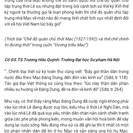
trung của nhà Mạc không thể so sánh được với chế độ quân chủ
tập trung thời Lê sơ, nhưng đặt trong bối cảnh lịch sử thế kỷ XVI-thế
kỷ người ta thường gọi là loạn phong kiến thì chế độ quân chủ tập
trung nhà Mạc về mặt nào đó mang tính chất tích cực nhất định đối
với xã hội Việt Nam lúc bấy giờ”
(Trích bài “Chế độ quân chủ thời Mạc (1527-1592) và thể chế chính
trị đương thời” trong cuốn “Vương triều Mạc”)
Cố GS.TS Trương Hữu Quýnh-Trường Đại học Sư phạm Hà Nội
“…Chính Đại Việt sử ký toàn thư cũng viết: “Bấy giờ thần dân trong
nước đều theo Mạc Đăng Dung, đến đón vào kinh sư” (Sđd, tr 118).
Tác giả Đại Việt thông sử cũng hoạ theo: “lúc này thần dân phần
nhiều xu hướng về Đăng Dung, đề ra đón về kinh đô” (Sđd, tr 264).
Như vậy, có thể thấy rằng Mạc Đăng Dung đã cướp ngôi không phải
vào lúc nhà Lê đang được suy tôn, kiểu như ở thời Lê Nghi Dân, mà
vào lúc nhà Lê đã quá suy yếu, nhân dân chán nản cảnh chiến tranh
giữa các phe phái phong kiến, mong muốn vãn hồi hoà bình để xây
dựng lại cuộc sống. Nếu đúng như sử cũ đã ghi lại thì ít nhất có một
bộ phận nhân dân dã tin ở họ Mạc và sẵn sàng ủng hộ họ Mạc.