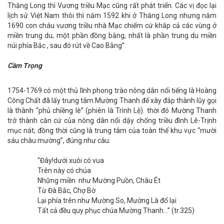
Thăng Long thì Vương triều Mạc cũng rất phát triển. Các vị đọc lại
lịch sử Việt Nam thôi thì năm 1592 khi ở Thăng Long nhưng năm
1690 con cháu vương triều nhà Mạc chiếm cứ khắp cả các vùng ở
miền trung du, một phần đồng bằng, nhất là phần trung du miền
núi phía Bắc , sau đó rút về Cao Bằng”.
Cầm Trọng
1754-1769 có một thủ lĩnh phong trào nông dân nổi tiếng là Hoàng
Công Chất đã lấy trung tâm Mường Thanh để xây đắp thành lũy gọi
là thành “phủ chiềng lè” (phiên là Trình Lệ). thời đó Mường Thanh
trở thành căn cứ của nông dân nổi dậy chống triều đình Lê-Trịnh
mục nát; đồng thời cũng là trung tâm của toàn thể khu vực “mười
sáu châu mường”, đúng như câu:
“Đây!dưới xuôi có vua
Trên này có chúa
Những miền như Mường Puồn, Châu Ét
Từ Đà Bắc, Chợ Bờ
Lại phía trên như Mường So, Mường Là đổ lại
Tất cả đều quy phục chúa Mường Thanh…” (tr.325)