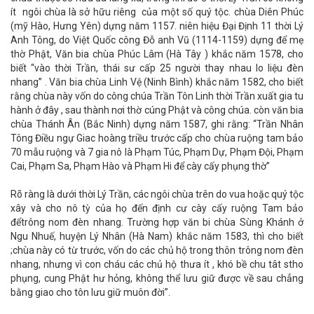
ít ngôi chùa là sở hữu riêng của một số quý tộc. chùa Diên Phúc
(mỹ Hào, Hưng Yên) dựng năm 1157. niên hiệu Đại Định 11 thời Lý
Anh Tông, do Việt Quốc công Đỗ anh Vũ (1114-1159) dựng để mẹ
thờ Phật, Văn bia chùa Phúc Lâm (Hà Tây ) khắc năm 1578, cho
biết “vào thời Trần, thái sư cấp 25 người thay nhau lo liệu đèn
nhang” . Văn bia chùa Linh Vệ (Ninh Bình) khắc năm 1582, cho biết
rằng chùa này vốn do công chúa Trần Tôn Linh thời Trần xuất gia tu
hành ở đây , sau thành nơi thờ cúng Phật và công chúa. còn văn bia
chùa Thánh Ân (Bắc Ninh) dựng năm 1587, ghi rằng: “Trần Nhân
Tông Điều ngự Giac hoàng triều trước cấp cho chùa ruộng tam bảo
70 mẫu ruộng và 7 gia nô là Phạm Túc, Phạm Dự, Phạm Đội, Phạm
Cai, Phạm Sa, Phạm Hào và Phạm Hi để cày cấy phụng thờ”
Rõ ràng là dưới thời Lý Trần, các ngôi chùa trên do vua hoặc quý tộc
xây và cho nô tỳ của họ đến định cư cày cấy ruộng Tam bảo
đểtrông nom đèn nhang. Trường hợp văn bi chùa Sùng Khánh ở
Ngu Nhuế, huyện Lý Nhân (Hà Nam) khắc năm 1583, thì cho biết
;chùa này có từ trước, vốn do các chủ hộ trong thôn trông nom đèn
nhang, nhưng vì con cháu các chủ hộ thưa ít , khó bề chu tât stho
phụng, cung Phật hư hỏng, không thể lưu giữ được về sau chẳng
bằng giao cho tôn lưu giữ muôn đời”.