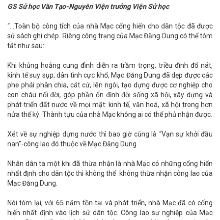
GS Sử học Văn Tạo-Nguyên Viện trưởng Viện Sử học
“…Toàn bộ công tích của nhà Mạc cống hiến cho dân tộc đã được
sử sách ghi chép. Riêng công trạng của Mạc Đăng Dung có thể tóm
tắt như sau:
Khi khủng hoảng cung đình diễn ra trầm trọng, triều đình đổ nát,
kinh tế suy sụp, dân tình cực khổ, Mạc Đăng Dung đã dẹp được các
phe phái phân chia, cát cứ, lên ngôi, tạo dựng được cơ nghiệp cho
con cháu nối đời, góp phần ổn định đời sống xã hội, xây dựng và
phát triển đất nước về mọi mặt: kinh tế, văn hoá, xã hội trong hơn
nửa thế kỷ. Thành tựu của nhà Mạc không ai có thể phủ nhận được.
Xét về sự nghiệp dựng nước thì bao giờ cũng là “Vạn sự khởi đầu
nan”-công lao đó thuộc về Mạc Đăng Dung.
Nhân dân ta một khi đã thừa nhận là nhà Mạc có những cống hiến
nhất định cho dân tộc thì không thể không thừa nhận công lao của
Mạc Đăng Dung.
Nói tóm lại, với 65 năm tồn tại và phát triển, nhà Mạc đã có cống
hiến nhất định vào lịch sử dân tộc. Công lao sự nghiệp của Mạc