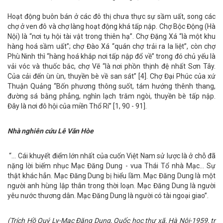
Hoạt động buôn bán ở các đô thị chưa thực sự sầm uất, song các
chợ ở ven đô và chợ làng hoạt động khá tấp nập. Chợ Bộc Động (Hà
Nội) là “nơi tụ hội tài vật trong thiên hạ”. Chợ Đặng Xá “là một khu
hàng hoá sầm uất”; chợ Đào Xá “quán chợ trải ra la liệt”, còn chợ
Phù Ninh thì “hàng hoá khắp nơi tấp nập đổ về” trong đó chủ yếu là
vải vóc và thuốc bắc, chợ Vẽ “là nơi phồn thịnh đệ nhất Sơn Tây.
Của cải đến ùn ùn, thuyền bè về san sát” [4]. Chợ Đại Phúc của xứ
Thuận Quảng “Bốn phương thông suốt, tám hướng thênh thang,
đường sá bằng phẳng, nghìn lạch trăm ngòi, thuyền bè tấp nập.
Đây là nơi đô hội của miền Thổ Rí” [1, 90 - 91].
Nhà nghiên cứu Lê Văn Hòe
“… Cái khuyết điểm lớn nhất của cuốn Việt Nam sử lược là ở chỗ đã
nặng lời biếm nhục Mạc Đăng Dung - vua Thái Tổ nhà Mạc… Sự
thật khác hẳn. Mạc Đăng Dung bị hiểu lầm. Mạc Đăng Dung là một
người anh hùng lập thân trong thời loạn. Mạc Đăng Dung là người
yêu nước thương dân. Mạc Đăng Dung là người có tài ngoại giao”.
(Trích Hồ Quý Ly-Mạc Đăng Dung, Quốc học thư xã, Hà Nội-1959, tr