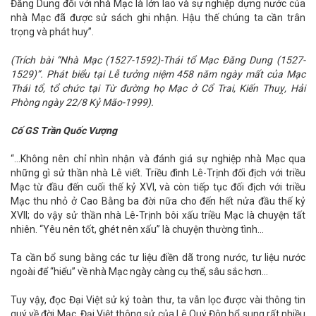
Đăng Dung đối với nhà Mạc là lớn lao và sự nghiệp dựng nước của
nhà Mạc đã được sử sách ghi nhận. Hậu thế chúng ta cần trân
trọng và phát huy”.
(Trích bài “Nhà Mạc (1527-1592)-Thái tổ Mạc Đăng Dung (1527-
1529)”. Phát biểu tại Lễ tưởng niệm 458 năm ngày mất của Mạc
Thái tổ, tổ chức tại Từ đường họ Mạc ở Cổ Trai, Kiến Thuỵ, Hải
Phòng ngày 22/8 Kỷ Mão-1999).
Cố GS Trần Quốc Vượng
“…Không nên chỉ nhìn nhận và đánh giá sự nghiệp nhà Mạc qua
những gì sử thần nhà Lê viết. Triều đình Lê-Trịnh đối địch với triều
Mạc từ đầu đến cuối thế kỷ XVI, và còn tiếp tục đối địch với triều
Mạc thu nhỏ ở Cao Bằng ba đời nữa cho đến hết nửa đầu thế kỷ
XVII; do vậy sử thần nhà Lê-Trịnh bôi xấu triều Mạc là chuyện tất
nhiên. “Yêu nên tốt, ghét nên xấu” là chuyện thường tình…
Ta cần bổ sung bằng các tư liệu điền dã trong nước, tư liệu nước
ngoài để “hiểu” về nhà Mạc ngày càng cụ thể, sâu sắc hơn…
Tuy vậy, đọc Đại Việt sử ký toàn thư, ta vẫn lọc được vài thông tin
quý về đời Mạc. Đại Việt thông sử của Lê Quý Đôn bổ sung rất nhiều