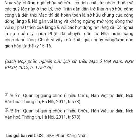
Như vậy, những ngôi chùa sở hữu có tính chất tư nhân thuộc về
các quý tộc này ở thời Lý, thời Trần dần dần trở thành sở hữu công
cộng và đến thời Mạc thì đã hoàn toàn là sở hữu chung của cộng
đồng làng xã. Nó gắn với làng và không ngừng mở rộng đồng thời
với sự phát triển của làng xã, với các họt động nơi làng xã. Có nghĩa
là sự quản lý chùa Phật đã chuyển dần từ Nhà nước sang
chomdaan làng. Chính vì vậy mà Phật giáo ngày càngđược dân
gian hóa từ thế kỷ 15-16.
(Sách Góp phần nghiên cứu lịch sử triều Mạc ở Việt Nam, NXB
KHXH, 2012, tr. 175-176)
([1])
Biếm: Quan bị giáng chức (Thiều Chửu, Hán Việt tự điển, Nxb
Văn hoá Thông tin, Hà Nội, 2011, tr.578)
([2])
Biếm: Quan bị giáng chức (Thiều Chửu, Hán Việt tự điển, Nxb
Văn hoá Thông tin, Hà Nội, 2011, tr.578)
Tác giả bài viết:
GS.TSKH Phan Đăng Nhật