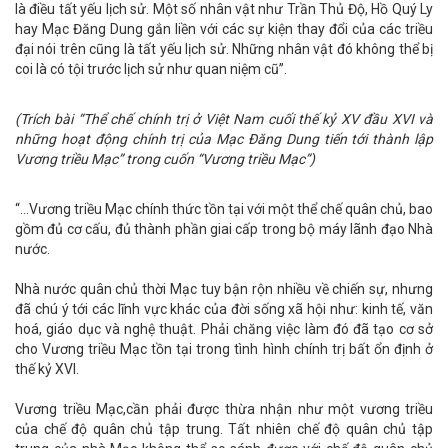
là điều tất yếu lịch sử. Một số nhân vật như Trần Thủ Độ, Hồ Quý Ly
hay Mạc Đăng Dung gắn liền với các sự kiện thay đổi của các triều
đại nói trên cũng là tất yếu lịch sử. Những nhân vật đó không thể bị
coi là có tội trước lịch sử như quan niệm cũ”.
(Trích bài “Thể chế chính trị ở Việt Nam cuối thế kỷ XV đầu XVI và
những hoạt động chính trị của Mạc Đăng Dung tiến tới thành lập
Vương triều Mạc” trong cuốn “Vương triều Mạc”)
“…Vương triều Mạc chính thức tồn tại với một thể chế quân chủ, bao
gồm đủ cơ cấu, đủ thành phần giai cấp trong bộ máy lãnh đạo Nhà
nước.
Nhà nước quân chủ thời Mạc tuy bận rộn nhiều về chiến sự, nhưng
đã chú ý tới các lĩnh vực khác của đời sống xã hội như: kinh tế, văn
hoá, giáo dục và nghệ thuật. Phải chăng việc làm đó đã tạo cơ sở
cho Vương triều Mạc tồn tại trong tình hình chính trị bất ổn định ở
thế kỷ XVI.
Vương triều Mạc,cần phải được thừa nhận như một vương triều
của chế độ quân chủ tập trung. Tất nhiên chế độ quân chủ tập