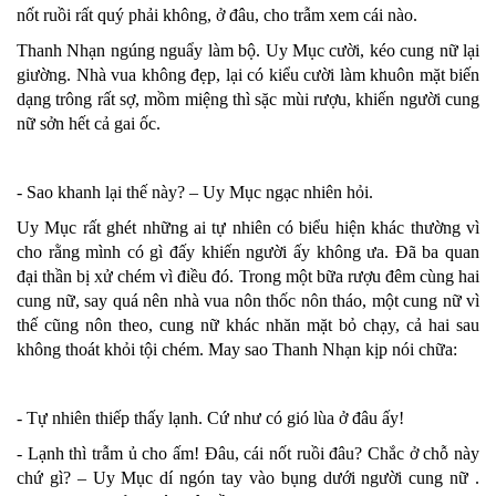
nốt ruồi rất quý phải không, ở đâu, cho trẫm xem cái nào.
Thanh Nhạn ngúng nguẩy làm bộ. Uy Mục cười, kéo cung nữ lại
giường. Nhà vua không đẹp, lại có kiểu cười làm khuôn mặt biến
dạng trông rất sợ, mồm miệng thì sặc mùi rượu, khiến người cung
nữ sởn hết cả gai ốc.
- Sao khanh lại thế này? – Uy Mục ngạc nhiên hỏi.
Uy Mục rất ghét những ai tự nhiên có biểu hiện khác thường vì
cho rằng mình có gì đấy khiến người ấy không ưa. Đã ba quan
đại thần bị xử chém vì điều đó. Trong một bữa rượu đêm cùng hai
cung nữ, say quá nên nhà vua nôn thốc nôn tháo, một cung nữ vì
thế cũng nôn theo, cung nữ khác nhăn mặt bỏ chạy, cả hai sau
không thoát khỏi tội chém. May sao Thanh Nhạn kịp nói chữa:
- Tự nhiên thiếp thấy lạnh. Cứ như có gió lùa ở đâu ấy!
- Lạnh thì trẫm ủ cho ấm! Đâu, cái nốt ruồi đâu? Chắc ở chỗ này
chứ gì? – Uy Mục dí ngón tay vào bụng dưới người cung nữ .