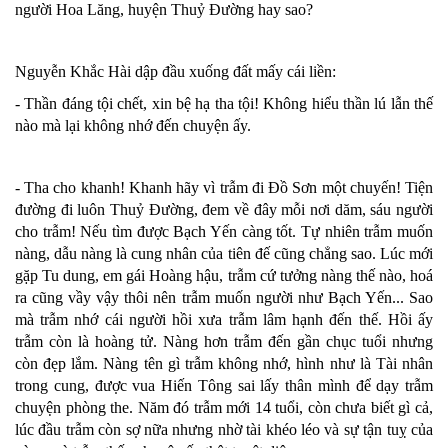
người Hoa Lăng, huyện Thuỷ Đường hay sao?
Nguyễn Khắc Hài dập đầu xuống đất mấy cái liền:
- Thần đáng tội chết, xin bệ hạ tha tội! Không hiểu thần lú lẫn thế
nào mà lại không nhớ đến chuyện ấy.
- Tha cho khanh! Khanh hãy vì trẫm đi Đồ Sơn một chuyến! Tiện
đường đi luôn Thuỷ Đường, đem về đây mỗi nơi dăm, sáu người
cho trẫm! Nếu tìm được Bạch Yến càng tốt. Tự nhiên trẫm muốn
nàng, dẫu nàng là cung nhân của tiên đế cũng chẳng sao. Lúc mới
gặp Tu dung, em gái Hoàng hậu, trẫm cứ tưởng nàng thế nào, hoá
ra cũng vầy vậy thôi nên trẫm muốn người như Bạch Yến... Sao
mà trẫm nhớ cái người hồi xưa trẫm lâm hạnh đến thế. Hồi ấy
trẫm còn là hoàng tử. Nàng hơn trẫm đến gần chục tuổi nhưng
còn đẹp lắm. Nàng tên gì trẫm không nhớ, hình như là Tài nhân
trong cung, được vua Hiến Tông sai lấy thân mình để dạy trẫm
chuyện phòng the. Năm đó trẫm mới 14 tuổi, còn chưa biết gì cả,
lúc đầu trẫm còn sợ nữa nhưng nhờ tài khéo léo và sự tận tuỵ của