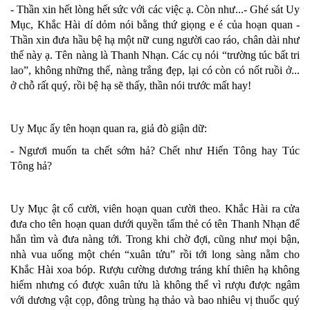
- Thần xin hết lòng hết sức với các việc ạ. Còn như...- Ghé sát Uy
Mục, Khắc Hài dí dỏm nói bằng thứ giọng e é của hoạn quan -
Thần xin đưa hầu bệ hạ một nữ cung người cao ráo, chân dài như
thế này ạ. Tên nàng là Thanh Nhạn. Các cụ nói “trường túc bất tri
lao”, không những thế, nàng trắng đẹp, lại có còn có nốt ruồi ở...
ở chỗ rất quý, rồi bệ hạ sẽ thấy, thần nói trước mất hay!
Uy Mục ẩy tên hoạn quan ra, giả đò giận dữ:
- Ngươi muốn ta chết sớm hả? Chết như Hiến Tông hay Túc
Tông hả?
Uy Mục ật cổ cười, viên hoạn quan cười theo. Khắc Hài ra cửa
đưa cho tên hoạn quan dưới quyền tấm thẻ có tên Thanh Nhạn để
hắn tìm và đưa nàng tới. Trong khi chờ đợi, cũng như mọi bận,
nhà vua uống một chén “xuân tửu” rồi tới long sàng nằm cho
Khắc Hài xoa bóp. Rượu cường dương tráng khí thiên hạ không
hiếm nhưng có được xuân tửu là không thể vì rượu được ngâm
với dương vật cọp, đông trùng hạ thảo và bao nhiêu vị thuốc quý