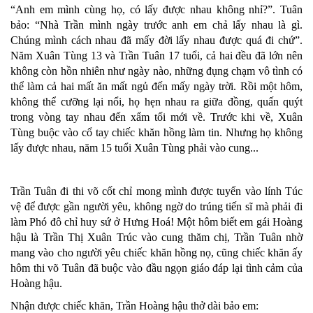
“Anh em mình cùng họ, có lấy được nhau không nhỉ?”. Tuân
bảo: “Nhà Trần mình ngày trước anh em chả lấy nhau là gì.
Chúng mình cách nhau đã mấy đời lấy nhau được quá đi chứ”.
Năm Xuân Tùng 13 và Trần Tuân 17 tuổi, cả hai đều đã lớn nên
không còn hồn nhiên như ngày nào, những đụng chạm vô tình có
thể làm cả hai mất ăn mất ngủ đến mấy ngày trời. Rồi một hôm,
không thể cưỡng lại nổi, họ hẹn nhau ra giữa đồng, quấn quýt
trong vòng tay nhau đến xẩm tối mới về. Trước khi về, Xuân
Tùng buộc vào cổ tay chiếc khăn hồng làm tin. Nhưng họ không
lấy được nhau, năm 15 tuổi Xuân Tùng phải vào cung...
Trần Tuân đi thi võ cốt chỉ mong mình được tuyển vào lính Túc
vệ để được gần người yêu, không ngờ do trúng tiến sĩ mà phải đi
làm Phó đô chỉ huy sứ ở Hưng Hoá! Một hôm biết em gái Hoàng
hậu là Trần Thị Xuân Trúc vào cung thăm chị, Trần Tuân nhờ
mang vào cho người yêu chiếc khăn hồng nọ, cũng chiếc khăn ấy
hôm thi võ Tuân đã buộc vào đầu ngọn giáo đáp lại tình cảm của
Hoàng hậu.
Nhận được chiếc khăn, Trần Hoàng hậu thở dài bảo em: