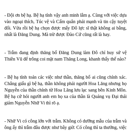
- Đội ơn bệ hạ. Bệ hạ tính vậy anh minh lắm ạ. Cùng với việc dựa
vào ngoại thích, Túc vệ và Cấm quân phải mạnh và tin cậy tuyệt
đối. Vừa rồi bệ hạ chọn được mấy Đô lực sĩ thật không ai bằng,
nhất là Đăng Dung. Mà trừ được Đào Cứ cũng rất là hay.
- Trẫm đang định thăng bổ Đăng Dung làm Đô chỉ huy sứ vệ
Thiên Vũ để trông coi mặt nam Thăng Long, khanh thấy thế nào?
- Bệ hạ tính toán các việc như thần, thăng bổ ai cũng chính xác.
Chẳng giấu gì bệ hạ, thần không phải người Hoa Lăng nhưng họ
Nguyễn của thần chính từ Hoa Lăng lưu lạc sang bên Kinh Môn.
Bệ hạ cứ hỏi người anh em họ xa của thần là Quảng vụ Đại thái
giám Nguyễn Nhữ Vi thì rõ ạ.
- Nhữ Vi có công lớn với trẫm. Không có dưỡng mẫu của trẫm và
ông ấy thì trẫm đâu được như bây giờ. Có công thì ta thưởng, việc