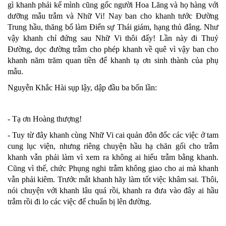
gì khanh phải kể mình cũng gốc người Hoa Lăng và họ hàng với
dưỡng mẫu trẫm và Nhữ Vi! Nay ban cho khanh tước Đường
Trung hầu, thăng bổ làm Điển sự Thái giám, hạng thủ đẳng. Như
vậy khanh chỉ đứng sau Nhữ Vi thôi đấy! Lần này đi Thuỷ
Đường, dọc đường trẫm cho phép khanh về quê vì vậy ban cho
khanh năm trăm quan tiền để khanh tạ ơn sinh thành của phụ
mẫu.
Nguyễn Khắc Hài sụp lậy, dập đầu ba bốn lần:
- Tạ ơn Hoàng thượng!
- Tuy từ đây khanh cùng Nhữ Vi cai quản đôn đốc các việc ở tam
cung lục viện, nhưng riêng chuyện hầu hạ chăn gối cho trẫm
khanh vẫn phải làm vì xem ra không ai hiểu trẫm bằng khanh.
Cũng vì thế, chức Phụng nghi trẫm không giao cho ai mà khanh
vẫn phải kiêm. Trước mắt khanh hãy làm tốt việc khâm sai. Thôi,
nói chuyện với khanh lâu quá rồi, khanh ra đưa vào đây ai hầu
trẫm rồi đi lo các việc để chuẩn bị lên đường.