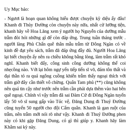
Uy Mục bảo:
- Ngươi là hoạn quan không hiểu được chuyện kỳ diệu ấy đâu!
Khanh đi Thủy Đường còn chuyện này nữa, nhất cử lưỡng tiện,
khanh hãy về Hoa Lăng xem ý người họ Nguyễn của dưỡng mẫu
trẫm đòi hỏi những gì để còn đáp ứng. Trung tuần tháng trước .
người làng Phù Chẩn quê thân mẫu trẫm từ Đông Ngàn có về
kinh đề đạt yêu sách, trẫm đã đáp ứng đầy đủ. Người Hoa Lăng
lại biết chuyện ấy nên ra chiều không bằng lòng, làm trẫm rất khó
nghĩ. Khanh biết đấy, công sinh công dưỡng không thể coi
nhẹcông nào. Với lại hôm ngự yến tiếp tiến sĩ võ, đám tôn thất và
đại thần tỏ ra quá ngông cuồng khiến trẫm thấy ngoại thích với
trẫm giờ đây cần thiết vô chừng. Quân Tam phủ (**) cũng không
nên quá tin cậy như trước nên trẫm cần phải dựa thêm vào hai bên
quê ngoại. Chính vì vậy trẫm đã sai Đàm Cử đi Đông Ngàn tuyển
lấy 50 võ sĩ sung gấp vào Túc vệ, Đăng Dung đi Thuỷ Đường
cũng tuyển 50 người cho đội Cấm quân. Khanh là gan ruột của
trẫm, nên trẫm mới nói rõ như vậy. Khanh đi Thuỷ Đường phen
này có khi gặp Đăng Dung, có gì thì giúp y. Khanh hãy làm
Khâm sai kỳ này.