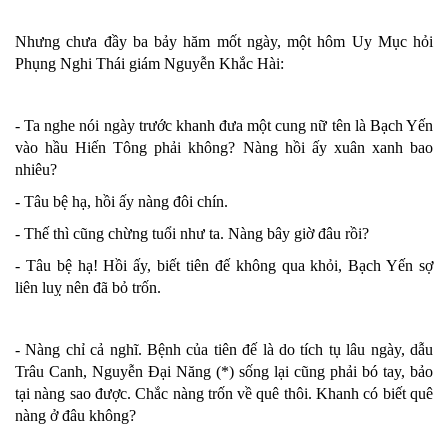
Nhưng chưa đầy ba bảy hăm mốt ngày, một hôm Uy Mục hỏi
Phụng Nghi Thái giám Nguyễn Khắc Hài:
- Ta nghe nói ngày trước khanh đưa một cung nữ tên là Bạch Yến
vào hầu Hiến Tông phải không? Nàng hồi ấy xuân xanh bao
nhiêu?
- Tâu bệ hạ, hồi ấy nàng đôi chín.
- Thế thì cũng chừng tuổi như ta. Nàng bây giờ đâu rồi?
- Tâu bệ hạ! Hồi ấy, biết tiên đế không qua khỏi, Bạch Yến sợ
liên luỵ nên đã bỏ trốn.
- Nàng chỉ cả nghĩ. Bệnh của tiên đế là do tích tụ lâu ngày, dẫu
Trâu Canh, Nguyễn Đại Năng (*) sống lại cũng phải bó tay, bảo
tại nàng sao được. Chắc nàng trốn về quê thôi. Khanh có biết quê
nàng ở đâu không?