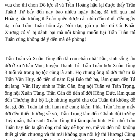
vua cho thi chọn Đô lực sĩ và Trần Hoàng hậu lại được thấy Trần
Tuân! Từ bấy đến nay bao nhiêu ngày tháng đã trôi qua mà
Hoàng hậu không thể nào quên được cái nhìn đắm đuối đến ngây
dại của Trần Tuân hôm ấy. Nói dại, giả dụ lúc đó Cù Khắc
Xương có vì bị đánh bại mà nổi khùng muốn hại Trần Tuân thì
Tuân cũng không để ý đến mà đề phòng!
Trần Tuân và Xuân Tùng đều là con cháu nhà Trần, sinh sống lâu
đời ở xã Nhân Mục, huyện Thanh Trì. Trần Tuân hơn Xuân Tùng
3 tuổi và trong họ tộc cũng là anh. Họ chung ông tổ đời thứ tư là
Trần Văn Huy, đỗ tiến sĩ năm Đại Bảo thứ ba, làm quan đến Tả
thị lang. Văn Huy sinh ra Trần Cẩn, ông nội Tuân và Trần Trọng,
ông nội Xuân Tùng. Trần Cẩn đỗ tiến sĩ đời Hồng Đức, làm quan
đến Thượng thư bộ Lại; nhưng người cha của Tuân thì không đỗ
đạt gì, đến Tuân lại chỉ ham mê cung kiếm. Phía Trần Trọng mấy
đời đều thiên hướng về võ, Trần Trọng làm đến Chánh đội trưởng
Tuỳ quân; thân sinh Xuân Tùng thì làm quản lĩnh. Hồi nhỏ Trần
Tuân hay lân la gần ông chú này để học võ, mê võ đến nỗi không
thiết gì văn chương và thi mãi không qua nổi kỳ thi Hương! Cũng