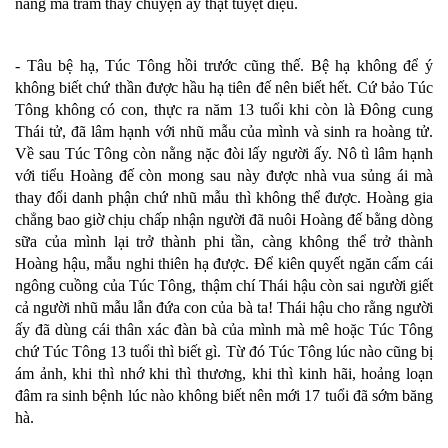
nàng mà trẫm thấy chuyện ấy thật tuyệt diệu.
- Tâu bệ hạ, Túc Tông hồi trước cũng thế. Bệ hạ không để ý
không biết chứ thần được hầu hạ tiên đế nên biết hết. Cứ bảo Túc
Tông không có con, thực ra năm 13 tuổi khi còn là Đông cung
Thái tử, đã lâm hạnh với nhũ mẫu của mình và sinh ra hoàng tử.
Về sau Túc Tông còn nằng nặc đòi lấy người ấy. Nô tì lâm hạnh
với tiểu Hoàng đế còn mong sau này được nhà vua sủng ái mà
thay đổi danh phận chứ nhũ mẫu thì không thể được. Hoàng gia
chẳng bao giờ chịu chấp nhận người đã nuôi Hoàng đế bằng dòng
sữa của mình lại trở thành phi tần, càng không thể trở thành
Hoàng hậu, mẫu nghi thiên hạ được. Để kiên quyết ngăn cấm cái
ngông cuồng của Túc Tông, thậm chí Thái hậu còn sai người giết
cả người nhũ mẫu lẫn đứa con của bà ta! Thái hậu cho rằng người
ấy đã dùng cái thân xác đàn bà của mình mà mê hoặc Túc Tông
chứ Túc Tông 13 tuổi thì biết gì. Từ đó Túc Tông lúc nào cũng bị
ám ảnh, khi thì nhớ khi thì thương, khi thì kinh hãi, hoảng loạn
đâm ra sinh bệnh lúc nào không biết nên mới 17 tuổi đã sớm băng
hà.