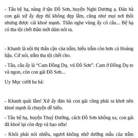
- Tâu bệ hạ, nàng ở tận Đồ Sơn, huyện Nghi Dương ạ. Đàn bà
con gái xứ ấy đẹp thì không đẹp lắm, cũng như mọi nơi thôi
nhưng được cái khoẻ mạnh. Thần nghe vùng ấy có câu... Bệ hạ
có tha tội chết thần mới dám nói ra.
- Khanh là nội thị thân cận của trẫm, hiểu trẫm còn hơn cả Hoàng
hậu. Cứ nói, trẫm tha tội chết cho.
- Tâu, câu ấy là “Cam Đồng Dụ, vú Đồ Sơn”. Cam ở Đồng Dụ to
và ngon, còn con gái Đồ Sơn...
Uy Mục cười ha hả:
- Khanh quái lắm! Xứ ấy đàn bà con gái cũng phải ra khơi nên
khoẻ mạnh là chuyện dễ hiểu.
- Tâu bệ hạ, huyện Thuỷ Đường, cách Đồ Sơn không xa, con gái
đã khoẻ lại còn đẹp và bạo nữa!
- Khỏi phải nói nhiều, ngươi không nhớ dưỡng mẫu của trẫm