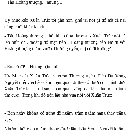
- Tâu Hoàng thượng... nhưng...
Uy Mục kéo Xuân Trúc tới gần hơn, ghé tai nói gì đó mà cả hai
cùng cười khúc khích.
- Tâu Hoàng thượng... thế thì... cũng được ạ. - Xuân Trúc nói và
lén nhìn chị, thoáng đỏ mặt, bảo - Hoàng thượng bảo em đi với
Hoàng thượng thăm vườn Thượng uyển, chị có đi không?
- Em cứ đi! – Hoàng hậu nói.
Uy Mục dắt Xuân Trúc ra vườn Thượng uyển. Đến lầu Vọng
Nguyệt nhà vua bảo đám hoạn quan đi theo ở dưới còn mình đưa
Xuân Trúc lên lầu. Đám hoạn quan vâng dạ, lén nhìn nhau tủm
tỉm cười. Trong khi đó trên lầu nhà vua nói với Xuân Trúc:
- Ban ngày không có trăng để ngắm, trẫm ngắm nàng thay trăng
vậy.
Nhưng thời gian ngắm không được lâu. Lầu Vọng Nguyệt không