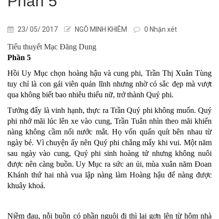
Phần 5
23/ 05/ 2017
NGÔ MINH KHIÊM
0 Nhận xét
Tiểu thuyết Mạc Đăng Dung
Phần 5
Hồi Uy Mục chọn hoàng hậu và cung phi, Trần Thị Xuân Tùng
tuy chỉ là con gái viên quản lĩnh nhưng nhờ có sắc đẹp mà vượt
qua không biết bao nhiêu thiếu nữ, trở thành Quý phi.
Tưởng đấy là vinh hạnh, thực ra Trần Quý phi không muốn. Quý
phi nhớ mãi lúc lên xe vào cung, Trần Tuân nhìn theo mãi khiến
nàng không cầm nổi nước mắt. Họ vốn quấn quít bên nhau từ
ngày bé. Vì chuyện ấy nên Quý phi chẳng mấy khi vui. Một năm
sau ngày vào cung, Quý phi sinh hoàng tử nhưng không nuôi
được nên càng buồn. Uy Mục ra sức an ủi, mùa xuân năm Đoan
Khánh thứ hai nhà vua lập nàng làm Hoàng hậu để nàng được
khuây khoả.
Niềm đau, nỗi buồn có phần nguôi đi thì lại gợn lên từ hôm nhà