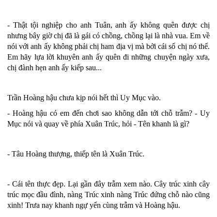
- Thật tội nghiệp cho anh Tuân, anh ấy không quên được chị
nhưng bây giờ chị đã là gái có chồng, chồng lại là nhà vua. Em về
nói với anh ấy không phải chị ham địa vị mà bởi cái số chị nó thế.
Em hãy lựa lời khuyên anh ấy quên đi những chuyện ngày xưa,
chị đành hẹn anh ấy kiếp sau...
Trần Hoàng hậu chưa kịp nói hết thì Uy Mục vào.
- Hoàng hậu có em đến chơi sao không dẫn tới chỗ trẫm? - Uy
Mục nói và quay về phía Xuân Trúc, hỏi - Tên khanh là gì?
- Tâu Hoàng thượng, thiếp tên là Xuân Trúc.
- Cái tên thực đẹp. Lại gần đây trẫm xem nào. Cây trúc xinh cây
trúc mọc đầu đình, nàng Trúc xinh nàng Trúc đứng chỗ nào cũng
xinh! Trưa nay khanh ngự yến cùng trẫm và Hoàng hậu.