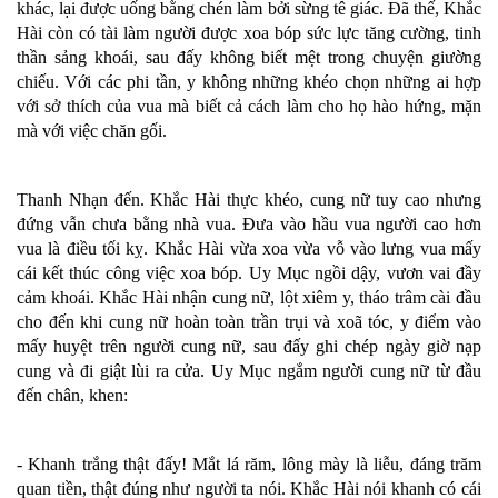
khác, lại được uống bằng chén làm bởi sừng tê giác. Đã thế, Khắc
Hài còn có tài làm người được xoa bóp sức lực tăng cường, tinh
thần sảng khoái, sau đấy không biết mệt trong chuyện giường
chiếu. Với các phi tần, y không những khéo chọn những ai hợp
với sở thích của vua mà biết cả cách làm cho họ hào hứng, mặn
mà với việc chăn gối.
Thanh Nhạn đến. Khắc Hài thực khéo, cung nữ tuy cao nhưng
đứng vẫn chưa bằng nhà vua. Đưa vào hầu vua người cao hơn
vua là điều tối kỵ. Khắc Hài vừa xoa vừa vỗ vào lưng vua mấy
cái kết thúc công việc xoa bóp. Uy Mục ngồi dậy, vươn vai đầy
cảm khoái. Khắc Hài nhận cung nữ, lột xiêm y, tháo trâm cài đầu
cho đến khi cung nữ hoàn toàn trần trụi và xoã tóc, y điểm vào
mấy huyệt trên người cung nữ, sau đấy ghi chép ngày giờ nạp
cung và đi giật lùi ra cửa. Uy Mục ngắm người cung nữ từ đầu
đến chân, khen:
- Khanh trắng thật đấy! Mắt lá răm, lông mày là liễu, đáng trăm
quan tiền, thật đúng như người ta nói. Khắc Hài nói khanh có cái