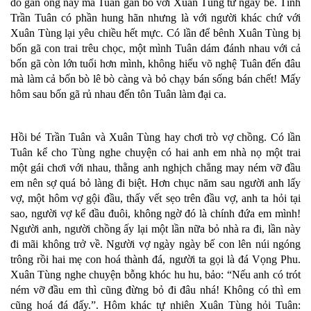
do gần ông này mà Tuân gắn bó với Xuân Tùng từ ngày bé. Tính
Trần Tuân có phần hung hãn nhưng là với người khác chứ với
Xuân Tùng lại yêu chiều hết mực. Có lần để bênh Xuân Tùng bị
bốn gã con trai trêu chọc, một mình Tuân dám đánh nhau với cả
bốn gã còn lớn tuổi hơn mình, không hiểu võ nghệ Tuân đến đâu
mà làm cả bốn bò lê bò càng và bỏ chạy bán sống bán chết! Mấy
hôm sau bốn gã rủ nhau đến tôn Tuân làm đại ca.
Hồi bé Trần Tuân và Xuân Tùng hay chơi trò vợ chồng. Có lần
Tuân kể cho Tùng nghe chuyện có hai anh em nhà nọ một trai
một gái chơi với nhau, thằng anh nghịch chẳng may ném vỡ đầu
em nên sợ quá bỏ làng đi biệt. Hơn chục năm sau người anh lấy
vợ, một hôm vợ gội đầu, thấy vết sẹo trên đầu vợ, anh ta hỏi tại
sao, người vợ kể đầu đuôi, không ngờ đó là chính đứa em mình!
Người anh, người chồng ấy lại một lần nữa bỏ nhà ra đi, lần này
đi mãi không trở về. Người vợ ngày ngày bế con lên núi ngóng
trông rồi hai mẹ con hoá thành đá, người ta gọi là đá Vọng Phu.
Xuân Tùng nghe chuyện bỗng khóc hu hu, bảo: “Nếu anh có trót
ném vỡ đầu em thì cũng đừng bỏ đi đâu nhá! Không có thì em
cũng hoá đá đấy.”. Hôm khác tự nhiên Xuân Tùng hỏi Tuân: