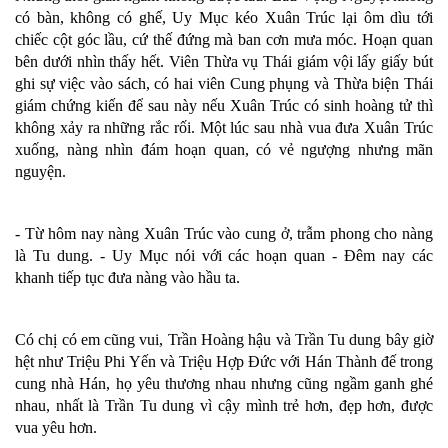
có bàn, không có ghế, Uy Mục kéo Xuân Trúc lại ôm dìu tới
chiếc cột góc lầu, cứ thế đứng mà ban cơn mưa móc. Hoạn quan
bên dưới nhìn thấy hết. Viên Thừa vụ Thái giám vội lấy giấy bút
ghi sự việc vào sách, có hai viên Cung phụng và Thừa biện Thái
giám chứng kiến để sau này nếu Xuân Trúc có sinh hoàng tử thì
không xảy ra những rắc rối. Một lúc sau nhà vua đưa Xuân Trúc
xuống, nàng nhìn đám hoạn quan, có vẻ ngượng nhưng mãn
nguyện.
- Từ hôm nay nàng Xuân Trúc vào cung ở, trẫm phong cho nàng
là Tu dung. - Uy Mục nói với các hoạn quan - Đêm nay các
khanh tiếp tục đưa nàng vào hầu ta.
Có chị có em cũng vui, Trần Hoàng hậu và Trần Tu dung bây giờ
hệt như Triệu Phi Yến và Triệu Hợp Đức với Hán Thành đế trong
cung nhà Hán, họ yêu thương nhau nhưng cũng ngầm ganh ghé
nhau, nhất là Trần Tu dung vì cậy mình trẻ hơn, đẹp hơn, được
vua yêu hơn.