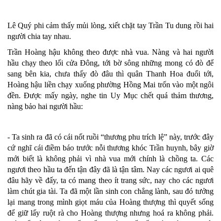
Lê Quý phi cảm thấy mủi lòng, xiết chặt tay Trần Tu dung rồi hai
người chia tay nhau.
Trần Hoàng hậu không theo được nhà vua. Nàng và hai người
hầu chạy theo lối cửa Đông, tới bờ sông những mong có đò để
sang bên kia, chưa thấy đò đâu thì quân Thanh Hoa đuổi tới,
Hoàng hậu liền chạy xuống phường Hồng Mai trốn vào một ngôi
đền. Được mấy ngày, nghe tin Uy Mục chết quá thảm thương,
nàng bảo hai người hầu:
- Ta sinh ra đã có cái nốt ruồi “thương phu trích lệ” này, trước đây
cứ nghĩ cái điềm báo trước nỗi thương khóc Trần huynh, bây giờ
mới biết là không phải vì nhà vua mới chính là chồng ta. Các
ngươi theo hầu ta đến tận đây đã là tận tâm. Nay các ngươi ai quê
đâu hãy về đấy, ta có mang theo ít trang sức, nay cho các ngươi
làm chút gia tài. Ta đã một lần sinh con chẳng lành, sau đó tưởng
lại mang trong mình giọt máu của Hoàng thượng thì quyết sống
để giữ lấy ruột rà cho Hoàng thượng nhưng hoá ra không phải.