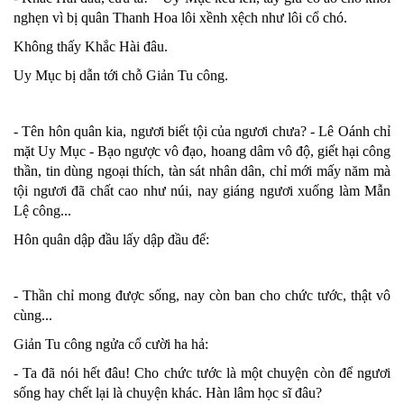
nghẹn vì bị quân Thanh Hoa lôi xềnh xệch như lôi cổ chó.
Không thấy Khắc Hài đâu.
Uy Mục bị dẫn tới chỗ Giản Tu công.
- Tên hôn quân kia, ngươi biết tội của ngươi chưa? - Lê Oánh chỉ
mặt Uy Mục - Bạo ngược vô đạo, hoang dâm vô độ, giết hại công
thần, tin dùng ngoại thích, tàn sát nhân dân, chỉ mới mấy năm mà
tội ngươi đã chất cao như núi, nay giáng ngươi xuống làm Mẫn
Lệ công...
Hôn quân dập đầu lấy dập đầu để:
- Thần chỉ mong được sống, nay còn ban cho chức tước, thật vô
cùng...
Giản Tu công ngửa cổ cười ha hả:
- Ta đã nói hết đâu! Cho chức tước là một chuyện còn để ngươi
sống hay chết lại là chuyện khác. Hàn lâm học sĩ đâu?