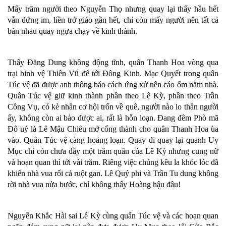
Mấy trăm người theo Nguyễn Thọ nhưng quay lại thấy hầu hết
vẫn đứng im, liền trở giáo gần hết, chỉ còn mấy người nên tất cả
bàn nhau quay ngựa chạy về kinh thành.
Thấy Đăng Dung không động tĩnh, quân Thanh Hoa vòng qua
trại binh vệ Thiên Vũ để tới Đông Kinh. Mạc Quyết trong quân
Túc vệ đã được anh thông báo cách ứng xử nên cáo ốm nằm nhà.
Quân Túc vệ giữ kinh thành phần theo Lê Kỳ, phần theo Trần
Công Vụ, có kẻ nhân cơ hội trốn về quê, người nào lo thân người
ấy, không còn ai bảo được ai, rất là hỗn loạn. Đang đêm Phò mã
Đô uý là Lê Mậu Chiêu mở cổng thành cho quân Thanh Hoa ùa
vào. Quân Túc vệ càng hoảng loạn. Quay đi quay lại quanh Uy
Mục chỉ còn chưa đầy một trăm quân của Lê Kỳ nhưng cung nữ
và hoạn quan thì tới vài trăm. Riêng việc chúng kêu la khóc lóc đã
khiến nhà vua rối cả ruột gan. Lê Quý phi và Trần Tu dung không
rời nhà vua nửa bước, chỉ không thấy Hoàng hậu đâu!
Nguyễn Khắc Hài sai Lê Kỳ cùng quân Túc vệ và các hoạn quan