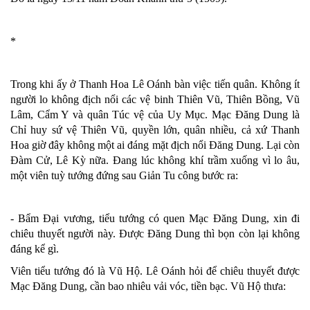
*
Trong khi ấy ở Thanh Hoa Lê Oánh bàn việc tiến quân. Không ít
người lo không địch nổi các vệ binh Thiên Vũ, Thiên Bồng, Vũ
Lâm, Cẩm Y và quân Túc vệ của Uy Mục. Mạc Đăng Dung là
Chỉ huy sứ vệ Thiên Vũ, quyền lớn, quân nhiều, cả xứ Thanh
Hoa giờ đây không một ai đáng mặt địch nổi Đăng Dung. Lại còn
Đàm Cử, Lê Kỳ nữa. Đang lúc không khí trầm xuống vì lo âu,
một viên tuỳ tướng đứng sau Giản Tu công bước ra:
- Bẩm Đại vương, tiểu tướng có quen Mạc Đăng Dung, xin đi
chiêu thuyết người này. Được Đăng Dung thì bọn còn lại không
đáng kể gì.
Viên tiểu tướng đó là Vũ Hộ. Lê Oánh hỏi để chiêu thuyết được
Mạc Đăng Dung, cần bao nhiêu vải vóc, tiền bạc. Vũ Hộ thưa: