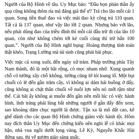
Người của Bộ Hình về tâu. Uy Mục bảo: “Đầu bọn phản thần ấy
quạ cũng không thèm rỉa mà đáng giá thế ư? Trả cho lão mỗi cái 1
quan. Song tiền thuê đao và việc mài đao kỳ công trả 110 quan.
Tất cả là 137 quan, như vậy lão lời 2 quan. Nhưng bảo với lão,
nếu phải dùng đao của triều đình thì mỗi cái đầu trừ đi của lão 10
quan, còn như không chém tới kẻ cuối cùng thì trừ hẳn 100
quan.”. Người của Bộ Hình nghĩ bụng: Hoàng thượng tính toán
thật khéo, Trạng Lường mà tái sinh cũng phải bái phục.
Việc mặc cả xong xuôi, đến ngày xử trảm. Pháp trường phía Tây
Nam thành, đó là một bãi rộng, cỏ mọc nham nhở. Xung quanh
chỗ có tường xây chỗ không, tường cũng lở lói loang lổ. Một bụi
chuối có lẽ đến gần trăm cây, vì không ai dám hái buồng ở đấy,
cũng không ai chặt thân chuối về nuôi lợn nên nó mới rậm như
thế. Cái bãi ấy không ai muốn đến gần nên mỗi lúc có việc hành
hình, lính tráng phải lùng bắt những người ở gần đấy đến xem,
sao khoảng dăm chục người là được. Tận xa là mô đất cao, kê
ghế dành cho các quan Bộ Hình chứng giám việc hành tội. Hôm
nay đích thân Uy Mục đến chứng kiến nên nghi lễ có khác mọi
bận, nhà vua ngồi dưới lọng vàng, Lê Kỳ, Nguyễn Khắc Hài
đứng sau, thị vệ gươm giáo sáng quắc.