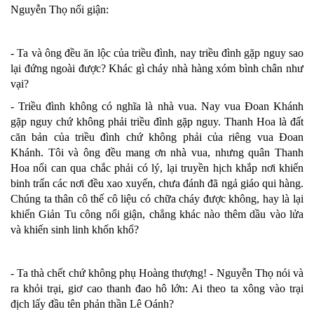
Nguyễn Thọ nổi giận:
- Ta và ông đều ăn lộc của triều đình, nay triều đình gặp nguy sao
lại đứng ngoài được? Khác gì cháy nhà hàng xóm bình chân như
vại?
- Triều đình không có nghĩa là nhà vua. Nay vua Đoan Khánh
gặp nguy chứ không phải triều đình gặp nguy. Thanh Hoa là đất
căn bản của triều đình chứ không phải của riêng vua Đoan
Khánh. Tôi và ông đều mang ơn nhà vua, nhưng quân Thanh
Hoa nổi can qua chắc phải có lý, lại truyền hịch khắp nơi khiến
binh trấn các nơi đều xao xuyến, chưa đánh đã ngả giáo qui hàng.
Chúng ta thân cô thế cô liệu có chữa cháy được không, hay là lại
khiến Giản Tu công nổi giận, chẳng khác nào thêm dầu vào lửa
và khiến sinh linh khốn khổ?
- Ta thà chết chứ không phụ Hoàng thượng! - Nguyễn Thọ nói và
ra khỏi trại, giơ cao thanh đao hô lớn: Ai theo ta xông vào trại
địch lấy đầu tên phản thần Lê Oánh?