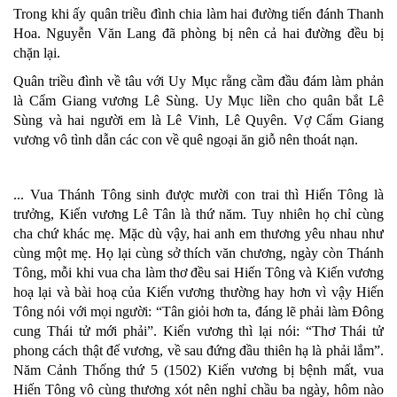
Trong khi ấy quân triều đình chia làm hai đường tiến đánh Thanh
Hoa. Nguyễn Văn Lang đã phòng bị nên cả hai đường đều bị
chặn lại.
Quân triều đình về tâu với Uy Mục rằng cầm đầu đám làm phản
là Cẩm Giang vương Lê Sùng. Uy Mục liền cho quân bắt Lê
Sùng và hai người em là Lê Vinh, Lê Quyên. Vợ Cẩm Giang
vương vô tình dẫn các con về quê ngoại ăn giỗ nên thoát nạn.
... Vua Thánh Tông sinh được mười con trai thì Hiến Tông là
trưởng, Kiến vương Lê Tân là thứ năm. Tuy nhiên họ chỉ cùng
cha chứ khác mẹ. Mặc dù vậy, hai anh em thương yêu nhau như
cùng một mẹ. Họ lại cùng sở thích văn chương, ngày còn Thánh
Tông, mỗi khi vua cha làm thơ đều sai Hiến Tông và Kiến vương
hoạ lại và bài hoạ của Kiến vương thường hay hơn vì vậy Hiến
Tông nói với mọi người: “Tân giỏi hơn ta, đáng lẽ phải làm Đông
cung Thái tử mới phải”. Kiến vương thì lại nói: “Thơ Thái tử
phong cách thật đế vương, về sau đứng đầu thiên hạ là phải lắm”.
Năm Cảnh Thống thứ 5 (1502) Kiến vương bị bệnh mất, vua
Hiến Tông vô cùng thương xót nên nghỉ chầu ba ngày, hôm nào