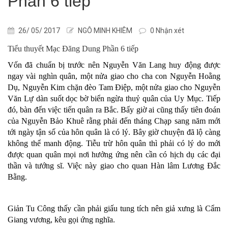
Phần 6 tiếp
26/ 05/ 2017
NGÔ MINH KHIÊM
0 Nhận xét
Tiểu thuyết Mạc Đăng Dung Phần 6 tiếp
Vốn đã chuẩn bị trước nên Nguyễn Văn Lang huy động được
ngay vài nghìn quân, một nửa giao cho cha con Nguyễn Hoằng
Dụ, Nguyễn Kim chặn đèo Tam Điệp, một nửa giao cho Nguyễn
Văn Lự dàn suốt dọc bờ biển ngừa thuỷ quân của Uy Mục. Tiếp
đó, bàn đến việc tiến quân ra Bắc. Bấy giờ ai cũng thấy tiên đoán
của Nguyễn Bảo Khuê rằng phải đến tháng Chạp sang năm mới
tới ngày tận số của hôn quân là có lý. Bây giờ chuyện đã lộ càng
không thể manh động. Tiễu trừ hôn quân thì phải có lý do mới
được quan quân mọi nơi hưởng ứng nên cần có hịch dụ các đại
thần và tướng sĩ. Việc này giao cho quan Hàn lâm Lương Đắc
Bằng.
Giản Tu Công thấy cần phải giấu tung tích nên giả xưng là Cẩm
Giang vương, kêu gọi ứng nghĩa.