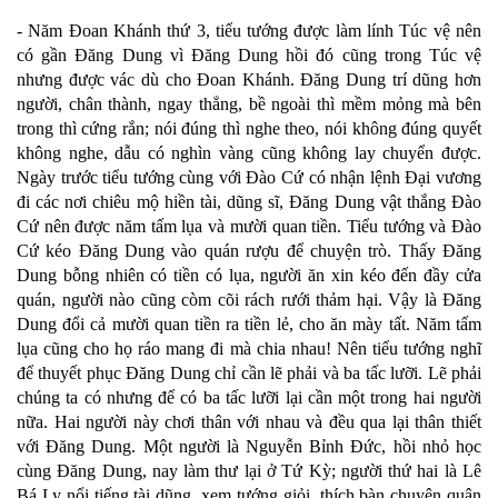
- Năm Đoan Khánh thứ 3, tiểu tướng được làm lính Túc vệ nên
có gần Đăng Dung vì Đăng Dung hồi đó cũng trong Túc vệ
nhưng được vác dù cho Đoan Khánh. Đăng Dung trí dũng hơn
người, chân thành, ngay thẳng, bề ngoài thì mềm mỏng mà bên
trong thì cứng rắn; nói đúng thì nghe theo, nói không đúng quyết
không nghe, dẫu có nghìn vàng cũng không lay chuyển được.
Ngày trước tiểu tướng cùng với Đào Cứ có nhận lệnh Đại vương
đi các nơi chiêu mộ hiền tài, dũng sĩ, Đăng Dung vật thắng Đào
Cứ nên được năm tấm lụa và mười quan tiền. Tiểu tướng và Đào
Cứ kéo Đăng Dung vào quán rượu để chuyện trò. Thấy Đăng
Dung bỗng nhiên có tiền có lụa, người ăn xin kéo đến đầy cửa
quán, người nào cũng còm cõi rách rưới thảm hại. Vậy là Đăng
Dung đổi cả mười quan tiền ra tiền lẻ, cho ăn mày tất. Năm tấm
lụa cũng cho họ ráo mang đi mà chia nhau! Nên tiểu tướng nghĩ
để thuyết phục Đăng Dung chỉ cần lẽ phải và ba tấc lưỡi. Lẽ phải
chúng ta có nhưng để có ba tấc lưỡi lại cần một trong hai người
nữa. Hai người này chơi thân với nhau và đều qua lại thân thiết
với Đăng Dung. Một người là Nguyễn Bỉnh Đức, hồi nhỏ học
cùng Đăng Dung, nay làm thư lại ở Tứ Kỳ; người thứ hai là Lê
Bá Ly nổi tiếng tài dũng, xem tướng giỏi, thích bàn chuyện quân