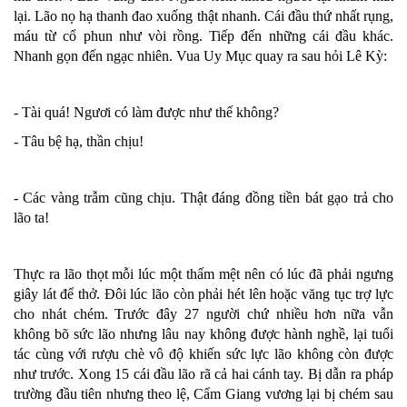
lại. Lão nọ hạ thanh đao xuống thật nhanh. Cái đầu thứ nhất rụng,
máu từ cổ phun như vòi rồng. Tiếp đến những cái đầu khác.
Nhanh gọn đến ngạc nhiên. Vua Uy Mục quay ra sau hỏi Lê Kỳ:
- Tài quá! Ngươi có làm được như thế không?
- Tâu bệ hạ, thần chịu!
- Các vàng trẫm cũng chịu. Thật đáng đồng tiền bát gạo trả cho
lão ta!
Thực ra lão thọt mỗi lúc một thấm mệt nên có lúc đã phải ngưng
giây lát để thở. Đôi lúc lão còn phải hét lên hoặc văng tục trợ lực
cho nhát chém. Trước đây 27 người chứ nhiều hơn nữa vẫn
không bõ sức lão nhưng lâu nay không được hành nghề, lại tuổi
tác cùng với rượu chè vô độ khiến sức lực lão không còn được
như trước. Xong 15 cái đầu lão rã cả hai cánh tay. Bị dẫn ra pháp
trường đầu tiên nhưng theo lệ, Cẩm Giang vương lại bị chém sau