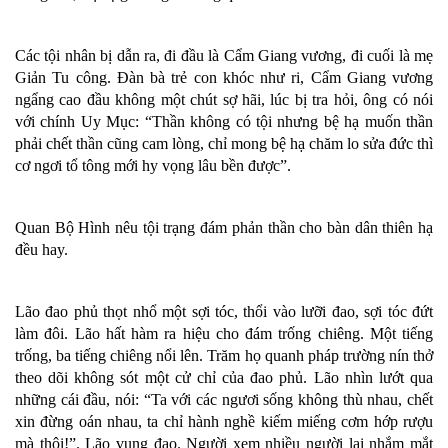
Các tội nhân bị dẫn ra, đi đầu là Cẩm Giang vương, đi cuối là mẹ
Giản Tu công. Đàn bà trẻ con khóc như ri, Cẩm Giang vương
ngẩng cao đầu không một chút sợ hãi, lúc bị tra hỏi, ông có nói
với chính Uy Mục: “Thần không có tội nhưng bệ hạ muốn thần
phải chết thần cũng cam lòng, chỉ mong bệ hạ chăm lo sửa đức thì
cơ ngơi tổ tông mới hy vọng lâu bền được”.
Quan Bộ Hình nêu tội trạng đám phản thần cho bàn dân thiên hạ
đều hay.
Lão đao phủ thọt nhổ một sợi tóc, thổi vào lưỡi đao, sợi tóc đứt
làm đôi. Lão hất hàm ra hiệu cho đám trống chiêng. Một tiếng
trống, ba tiếng chiêng nổi lên. Trăm họ quanh pháp trường nín thở
theo dõi không sót một cử chỉ của đao phủ. Lão nhìn lướt qua
những cái đầu, nói: “Ta với các ngươi sống không thù nhau, chết
xin đừng oán nhau, ta chỉ hành nghề kiếm miếng cơm hớp rượu
mà thôi!”. Lão vung đao. Người xem nhiều người lại nhắm mắt