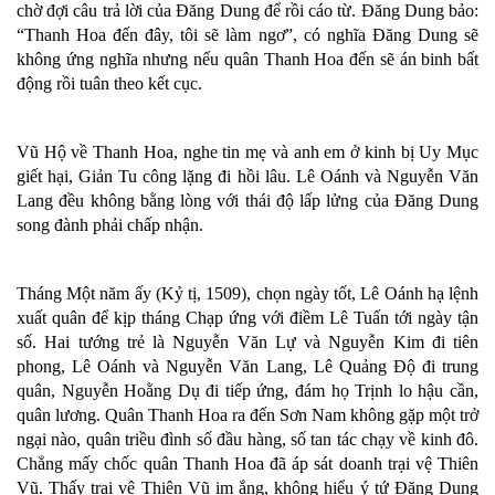
chờ đợi câu trả lời của Đăng Dung để rồi cáo từ. Đăng Dung bảo:
“Thanh Hoa đến đây, tôi sẽ làm ngơ”, có nghĩa Đăng Dung sẽ
không ứng nghĩa nhưng nếu quân Thanh Hoa đến sẽ án binh bất
động rồi tuân theo kết cục.
Vũ Hộ về Thanh Hoa, nghe tin mẹ và anh em ở kinh bị Uy Mục
giết hại, Giản Tu công lặng đi hồi lâu. Lê Oánh và Nguyễn Văn
Lang đều không bằng lòng với thái độ lấp lửng của Đăng Dung
song đành phải chấp nhận.
Tháng Một năm ấy (Kỷ tị, 1509), chọn ngày tốt, Lê Oánh hạ lệnh
xuất quân để kịp tháng Chạp ứng với điềm Lê Tuấn tới ngày tận
số. Hai tướng trẻ là Nguyễn Văn Lự và Nguyễn Kim đi tiên
phong, Lê Oánh và Nguyễn Văn Lang, Lê Quảng Độ đi trung
quân, Nguyễn Hoằng Dụ đi tiếp ứng, đám họ Trịnh lo hậu cần,
quân lương. Quân Thanh Hoa ra đến Sơn Nam không gặp một trở
ngại nào, quân triều đình số đầu hàng, số tan tác chạy về kinh đô.
Chẳng mấy chốc quân Thanh Hoa đã áp sát doanh trại vệ Thiên
Vũ. Thấy trại vệ Thiên Vũ im ắng, không hiểu ý tứ Đăng Dung