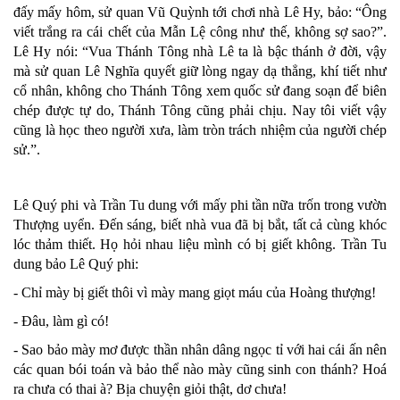
đấy mấy hôm, sử quan Vũ Quỳnh tới chơi nhà Lê Hy, bảo: “Ông
viết trắng ra cái chết của Mẫn Lệ công như thế, không sợ sao?”.
Lê Hy nói: “Vua Thánh Tông nhà Lê ta là bậc thánh ở đời, vậy
mà sử quan Lê Nghĩa quyết giữ lòng ngay dạ thẳng, khí tiết như
cổ nhân, không cho Thánh Tông xem quốc sử đang soạn để biên
chép được tự do, Thánh Tông cũng phải chịu. Nay tôi viết vậy
cũng là học theo người xưa, làm tròn trách nhiệm của người chép
sử.”.
Lê Quý phi và Trần Tu dung với mấy phi tần nữa trốn trong vườn
Thượng uyển. Đến sáng, biết nhà vua đã bị bắt, tất cả cùng khóc
lóc thảm thiết. Họ hỏi nhau liệu mình có bị giết không. Trần Tu
dung bảo Lê Quý phi:
- Chỉ mày bị giết thôi vì mày mang giọt máu của Hoàng thượng!
- Đâu, làm gì có!
- Sao bảo mày mơ được thần nhân dâng ngọc tỉ với hai cái ấn nên
các quan bói toán và bảo thể nào mày cũng sinh con thánh? Hoá
ra chưa có thai à? Bịa chuyện giỏi thật, dơ chưa!