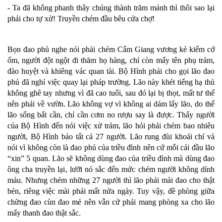
- Ta đã không phanh thây chúng thành trăm mảnh thì thôi sao lại
phải cho tự xử! Truyền chém đầu bêu cửa chợ!
Bọn đao phủ nghe nói phải chém Cẩm Giang vương kẻ kiếm cớ
ốm, người đột ngột đi thăm họ hàng, chỉ còn mấy tên phụ trảm,
đào huyệt và khiêng vác quan tài. Bộ Hình phải cho gọi lão đao
phủ đã nghỉ việc quay lại pháp trường. Lão này khét tiếng hạ thủ
không ghê tay nhưng vì đã cao tuổi, sau đó lại bị thọt, mất tư thế
nên phải về vườn. Lão không vợ vì không ai dám lấy lão, do thế
lão sống bất cần, chỉ cần cơm no rượu say là được. Thấy người
của Bộ Hình đến nói việc xử trảm, lão hỏi phải chém bao nhiêu
người, Bộ Hình bảo tất cả 27 người. Lão rung đùi khoái chí và
nói vì không còn là đao phủ của triều đình nên cứ mỗi cái đầu lão
“xin” 5 quan. Lão sẽ không dùng đao của triều đình mà dùng đao
ông cha truyền lại, lưỡi nó sắc đến mức chém người không dính
máu. Nhưng chém những 27 người thì lão phải mài đao cho thật
bén, riêng việc mài phải mất nửa ngày. Tuy vậy, đề phòng giữa
chừng đao cùn đao mẻ nên vẫn cứ phải mang phòng xa cho lão
mấy thanh đao thật sắc.