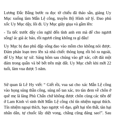
Lương Đắc Bằng bước ra đọc tờ chiếu đã thảo sẵn, giáng Uy
Mục xuống làm Mẫn Lệ công, truyền Bộ Hình xử lý. Đao phủ
xốc Uy Mục dậy, lôi đi. Uy Mục giãy giụa và gầm lên:
- Ta tiếc trước đây còn nghĩ đến tình anh em mà để cho ngươi
sống! ác giả ác báo, rồi ngươi cũng không ra gì đâu!
Uy Mục bị đao phủ đập sống đao vào mồm cho không nói được.
Đám phản loạn treo lên xà nhà chiếc thòng lọng rồi bỏ ra ngoài,
để Uy Mục tự xử. Sáng hôm sau chúng vào gỡ xác, cứt đái một
đám trong quần và bê bết trên mặt đất. Uy Mục chết khi mới 22
tuổi, làm vua được 5 năm.
Sử quan là Lê Hy viết: “ Giết rồi, vua sai cho xác Mẫn Lệ công
vào họng súng thần công, súng nổ tan xác, tro tàn đem về chôn ở
quê mẹ là làng Phù Chẩn chứ không được chôn cùng các tiên đế
ở Lam Kinh vì sinh thời Mẫn Lệ công chỉ tín nhiệm ngoại thích.
Tín nhiệm ngoại thích, bạo ngược vô đạo, giết hại tôn thất, tàn hại
nhân dân, tự chuốc lấy diệt vong, chẳng cũng đáng sao!”. Sau