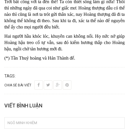
Trời bất công với ta đến thế! Ta còn thiết sống làm gì nữa! Thôi
thì những ngày đã qua coi như giấc mơ. Hoàng thượng dẫu có thế
nào thì cũng là nơi ta trót gửi thân xác, nay Hoàng thượng đã đi ta
không thể không đi theo. Sau khi ta đi, xác ta thế nào để nguyên
thế ấy cho mọi người đều biết.
Hai người hầu khóc lóc, khuyên can không nổi. Họ nức nở giúp
Hoàng hậu treo cổ tự vẫn, sau đó kiếm hương thắp cho Hoàng
hậu, ngồi chờ tàn hương mới đi.
(*) Tần Thuỷ hoàng và Hán Thành đế.
TAGS:
CHIA SẺ BÀI VIẾT
VIẾT BÌNH LUẬN