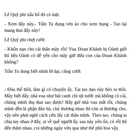
Lê Quý phi xấu hổ đỏ cả mặt.
- Xem đây này,- Trần Tu dung vén áo cho xem bụng - Tao lại
mang thai đây này!
Lê Quý phi chợt cười:
- Khốn nạn cho cái thân mày rồi! Vua Đoan Khánh bị Oánh giết
thì liệu Oánh có để yên cho mày giữ đứa con của Đoan Khánh
không?
Trần Tu dung biết mình lỡ dại, cũng cười:
- Đùa thế thôi, làm gì có chuyện ấy. Tại tao dạo này béo ra thôi.
Mày biết đấy, nhà vua như bát canh chỉ rặt nước mà không có cái,
chúng mình thụ thai sao được! Bây giờ nhà vua mất rồi, chúng
mình đều là phận đàn bà, chả thương nhau thì còn ai thương cho,
vậy nên phải nghĩ cách cứu lấy cái thân mình. Theo tao, chúng ta
chia tay nhau ở đây, ai về quê người ấy, sau này yên ổn, có rỗi thì
đến thăm nhau, coi những ngày vừa qua như thể phù hoa vậy.