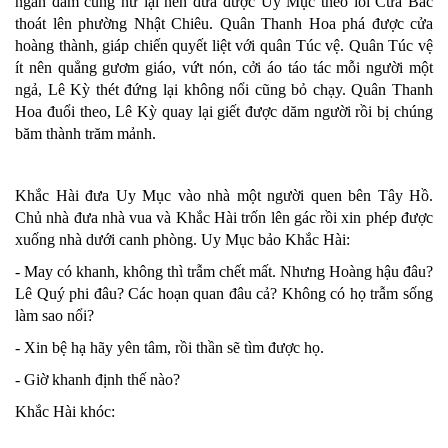
ngăn đám cung nữ lại nên đưa được Uy Mục theo lối Cửa Bắc
thoát lên phường Nhật Chiêu. Quân Thanh Hoa phá được cửa
hoàng thành, giáp chiến quyết liệt với quân Túc vệ. Quân Túc vệ
ít nên quẳng gươm giáo, vứt nón, cởi áo táo tác mỗi người một
ngả, Lê Kỳ thét đứng lại không nổi cũng bỏ chạy. Quân Thanh
Hoa đuổi theo, Lê Kỳ quay lại giết được dăm người rồi bị chúng
băm thành trăm mảnh.
Khắc Hài đưa Uy Mục vào nhà một người quen bên Tây Hồ.
Chủ nhà đưa nhà vua và Khắc Hài trốn lên gác rồi xin phép được
xuống nhà dưới canh phòng. Uy Mục bảo Khắc Hài:
- May có khanh, không thì trẫm chết mất. Nhưng Hoàng hậu đâu?
Lê Quý phi đâu? Các hoạn quan đâu cả? Không có họ trẫm sống
làm sao nổi?
- Xin bệ hạ hãy yên tâm, rồi thần sẽ tìm được họ.
- Giờ khanh định thế nào?
Khắc Hài khóc: