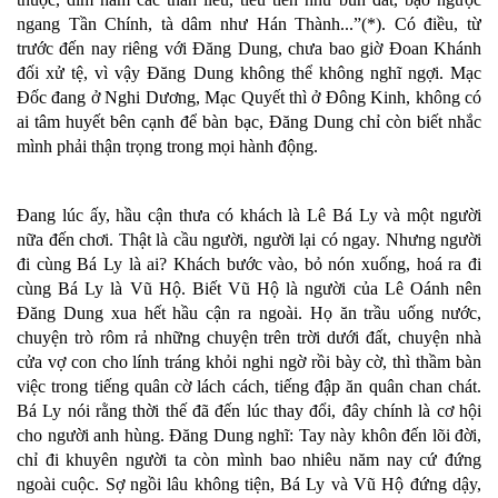
ngang Tần Chính, tà dâm như Hán Thành...”(*). Có điều, từ
trước đến nay riêng với Đăng Dung, chưa bao giờ Đoan Khánh
đối xử tệ, vì vậy Đăng Dung không thể không nghĩ ngợi. Mạc
Đốc đang ở Nghi Dương, Mạc Quyết thì ở Đông Kinh, không có
ai tâm huyết bên cạnh để bàn bạc, Đăng Dung chỉ còn biết nhắc
mình phải thận trọng trong mọi hành động.
Đang lúc ấy, hầu cận thưa có khách là Lê Bá Ly và một người
nữa đến chơi. Thật là cầu người, người lại có ngay. Nhưng người
đi cùng Bá Ly là ai? Khách bước vào, bỏ nón xuống, hoá ra đi
cùng Bá Ly là Vũ Hộ. Biết Vũ Hộ là người của Lê Oánh nên
Đăng Dung xua hết hầu cận ra ngoài. Họ ăn trầu uống nước,
chuyện trò rôm rả những chuyện trên trời dưới đất, chuyện nhà
cửa vợ con cho lính tráng khỏi nghi ngờ rồi bày cờ, thì thầm bàn
việc trong tiếng quân cờ lách cách, tiếng đập ăn quân chan chát.
Bá Ly nói rằng thời thế đã đến lúc thay đổi, đây chính là cơ hội
cho người anh hùng. Đăng Dung nghĩ: Tay này khôn đến lõi đời,
chỉ đi khuyên người ta còn mình bao nhiêu năm nay cứ đứng
ngoài cuộc. Sợ ngồi lâu không tiện, Bá Ly và Vũ Hộ đứng dậy,