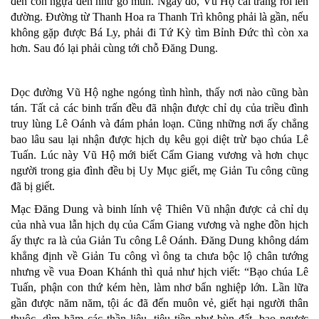
đến con ngựa đen như gỗ mun. Ngay đó, Vũ Hộ cải trang rồi lên
đường. Đường từ Thanh Hoa ra Thanh Trì không phải là gần, nếu
không gặp được Bá Ly, phải đi Tứ Kỳ tìm Bỉnh Đức thì còn xa
hơn. Sau đó lại phải cùng tới chỗ Đăng Dung.
Dọc đường Vũ Hộ nghe ngóng tình hình, thấy nơi nào cũng bàn
tán. Tất cả các binh trấn đều đã nhận được chỉ dụ của triều đình
truy lùng Lê Oánh và đám phản loạn. Cũng những nơi ấy chẳng
bao lâu sau lại nhận được hịch dụ kêu gọi diệt trừ bạo chúa Lê
Tuấn. Lúc này Vũ Hộ mới biết Cẩm Giang vương và hơn chục
người trong gia đình đều bị Uy Mục giết, mẹ Giản Tu công cũng
đã bị giết.
Mạc Đăng Dung và binh lính vệ Thiên Vũ nhận được cả chỉ dụ
của nhà vua lẫn hịch dụ của Cẩm Giang vương và nghe đồn hịch
ấy thực ra là của Giản Tu công Lê Oánh. Đăng Dung không dám
khẳng định về Giản Tu công vì ông ta chưa bộc lộ chân tướng
nhưng về vua Đoan Khánh thì quả như hịch viết: “Bạo chúa Lê
Tuấn, phận con thứ kém hèn, làm nhơ bẩn nghiệp lớn. Lần lữa
gần được năm năm, tội ác đã đến muôn vẻ, giết hại người thân
thuộc, dìm hãm các thần liêu, tiêu tiền như bùn đất, bạo ngược