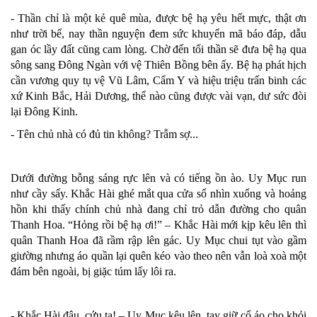
- Thần chỉ là một kẻ quê mùa, được bệ hạ yêu hết mực, thật ơn
như trời bể, nay thần nguyện đem sức khuyển mã báo đáp, dẫu
gan óc lầy đất cũng cam lòng. Chờ đến tối thần sẽ đưa bệ hạ qua
sông sang Đông Ngàn với vệ Thiên Bồng bên ấy. Bệ hạ phát hịch
cần vương quy tụ vệ Vũ Lâm, Cẩm Y và hiệu triệu trấn binh các
xứ Kinh Bắc, Hải Dương, thể nào cũng được vài vạn, dư sức đòi
lại Đông Kinh.
- Tên chủ nhà có đủ tin không? Trẫm sợ...
Dưới đường bỗng sáng rực lên và có tiếng ồn ào. Uy Mục run
như cầy sấy. Khắc Hài ghé mắt qua cửa sổ nhìn xuống và hoảng
hồn khi thấy chính chủ nhà đang chỉ trỏ dẫn đường cho quân
Thanh Hoa. “Hỏng rồi bệ hạ ơi!” – Khắc Hài mới kịp kêu lên thì
quân Thanh Hoa đã rầm rập lên gác. Uy Mục chui tụt vào gầm
giường nhưng áo quần lại quên kéo vào theo nên vẫn loà xoà một
đám bên ngoài, bị giặc túm lấy lôi ra.
- Khắc Hài đâu, cứu ta! – Uy Mục kêu lên, tay giữ cổ áo cho khỏi