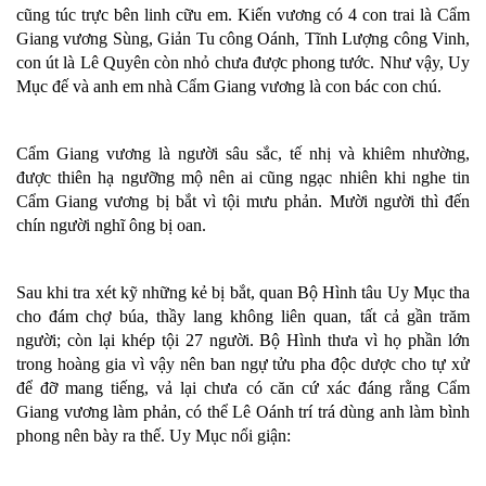
cũng túc trực bên linh cữu em. Kiến vương có 4 con trai là Cẩm
Giang vương Sùng, Giản Tu công Oánh, Tĩnh Lượng công Vinh,
con út là Lê Quyên còn nhỏ chưa được phong tước. Như vậy, Uy
Mục đế và anh em nhà Cẩm Giang vương là con bác con chú.
Cẩm Giang vương là người sâu sắc, tế nhị và khiêm nhường,
được thiên hạ ngưỡng mộ nên ai cũng ngạc nhiên khi nghe tin
Cẩm Giang vương bị bắt vì tội mưu phản. Mười người thì đến
chín người nghĩ ông bị oan.
Sau khi tra xét kỹ những kẻ bị bắt, quan Bộ Hình tâu Uy Mục tha
cho đám chợ búa, thầy lang không liên quan, tất cả gần trăm
người; còn lại khép tội 27 người. Bộ Hình thưa vì họ phần lớn
trong hoàng gia vì vậy nên ban ngự tửu pha độc dược cho tự xử
để đỡ mang tiếng, vả lại chưa có căn cứ xác đáng rằng Cẩm
Giang vương làm phản, có thể Lê Oánh trí trá dùng anh làm bình
phong nên bày ra thế. Uy Mục nổi giận: