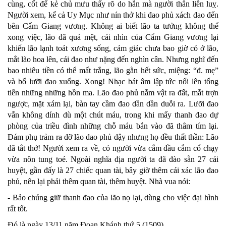
cùng, cốt để kẻ chủ mưu thấy rõ do hắn mà người thân liên luỵ.
Người xem, kể cả Uy Mục như nín thở khi đao phủ xách đao đến
bên Cẩm Giang vương. Không ai biết lão ta tưởng không thể
xong việc, lão đã quá mệt, cái nhìn của Cẩm Giang vương lại
khiến lão lạnh toát xương sống, cảm giác chưa bao giờ có ở lão,
mắt lão hoa lên, cái đao như nặng đến nghìn cân. Nhưng nghĩ đến
bao nhiêu tiền có thể mất trắng, lão gằn hết sức, miệng: “đ. mẹ”
và bổ lưỡi đao xuống. Xong! Nhạc bát âm lập tức nổi lên tống
tiễn những những hồn ma. Lão đao phủ nằm vật ra đất, mắt trợn
ngược, mặt xám lại, bàn tay cầm đao dần dần duỗi ra. Lưỡi đao
vẫn không dính dù một chút máu, trong khi mấy thanh đao dự
phòng của triều đình những chỗ máu bắn vào đã thâm tím lại.
Đám phụ trảm ra đỡ lão đao phủ dậy nhưng họ đều thất thần: Lão
đã tắt thở! Người xem ra về, có người vừa cắm đầu cắm cổ chạy
vừa nôn tung toé. Ngoài nghĩa địa người ta đã đào sẵn 27 cái
huyệt, gần đấy là 27 chiếc quan tài, bây giờ thêm cái xác lão đao
phủ, nên lại phải thêm quan tài, thêm huyệt. Nhà vua nói:
- Bảo chúng giữ thanh đao của lão nọ lại, dùng cho việc đại hình
rất tốt.
Đó là ngày 13/11 năm Đoan Khánh thứ 5 (1509).