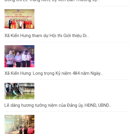
Xã Kiến Hưng tham dự Hội thi Giới thiệu Di...
Xã Kiến Hưng: Long trọng Kỷ niệm 484 năm Ngày...
Lễ dâng hương tưởng niệm của Đảng ủy, HĐND, UBND...