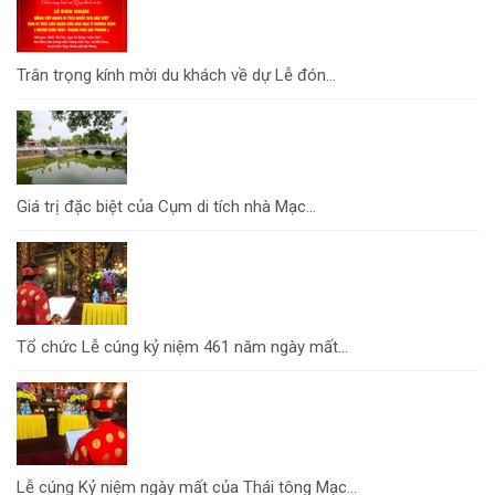
Trân trọng kính mời du khách về dự Lễ đón...
Giá trị đặc biệt của Cụm di tích nhà Mạc...
Tổ chức Lễ cúng kỷ niệm 461 năm ngày mất...
Lễ cúng Kỷ niệm ngày mất của Thái tông Mạc...