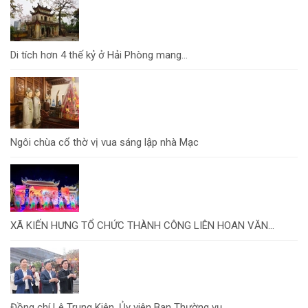
Di tích hơn 4 thế kỷ ở Hải Phòng mang...
Ngôi chùa cổ thờ vị vua sáng lập nhà Mạc
XÃ KIẾN HƯNG TỔ CHỨC THÀNH CÔNG LIÊN HOAN VĂN...
Đồng chí Lê Trung Kiên, Ủy viên Ban Thường vụ...