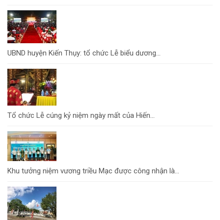
UBND huyện Kiến Thụy: tổ chức Lễ biểu dương...
Tổ chức Lễ cúng kỷ niệm ngày mất của Hiến...
Khu tưởng niệm vương triều Mạc được công nhận là...