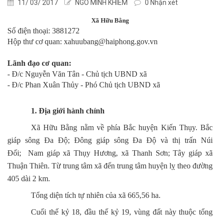
11/ 03/ 2017
NGÔ MINH KHIÊM
0 Nhận xét
Xã Hữu Bằng
Số điện thoại: 3881272
Hộp thư cơ quan: xahuubang@haiphong.gov.vn
Lãnh đạo cơ quan:
- Đ/c Nguyễn Văn Tân - Chủ tịch UBND xã
- Đ/c Phan Xuân Thủy - Phó Chủ tịch UBND xã
1. Địa giới hành chính
Xã Hữu Bằng nằm về phía Bắc huyện Kiến Thụy. Bắc
giáp sông Đa Độ; Đông giáp sông Đa Độ và thị trấn Núi
Đối; Nam giáp xã Thụy Hương, xã Thanh Sơn; Tây giáp xã
Thuận Thiên. Từ trung tâm xã đến trung tâm huyện lỵ theo đường
405 dài 2 km.
Tổng diện tích tự nhiên của xã 665,56 ha.
Cuối thế kỷ 18, đầu thế kỷ 19, vùng đất này thuộc tổng