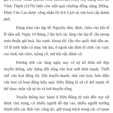
Vĩnh Thịnh (1679) hiện còn một quả chuông đồng nặng 200kg.
Đình Văn Cao được công nhận Di tích Lịch sủ văn hoá cấp thành
phố.
Hàng năm vào dịp tết Nguyên đán, đình, chùa vào hội tế
lễ sầm uất. Ngày 10 tháng 2 âm lịch các làng vào đại lễ cầu mong
mưa thuận gió hoà, lúa xanh, khoai tốt, cầu cho quốc thái dân an.
Tế lễ rước thần có nhạc bát âm, ở ngoài sân đình tổ chức các cuộc
vui chơi, hát chèo, tuồng cổ, mở hội vật, đánh cờ.
Hương ước các làng ngày nay có sự kế thừa nét đẹp
truyền thống, xây dựng đời sống văn hoá mới lành mạnh. Thiết
chế văn hoá đồng bộ. Đài truyền thanh, nhà văn hoá, bưu điện
văn hoá xã hoạt động hiệu quả. Hữu Bằng là xã có thế mạnh về
thể thao: môn vật tự do và bơi thuyền rồng.
Truyền thống học hành ở Hữu Bằng từ xưa đến nay rất
được chú trọng, có nhiều người đỗ đạt cao, nhiều người trưởng
thành trên các lĩnh vực công tác, giữ trọng trách trong các cơ quan