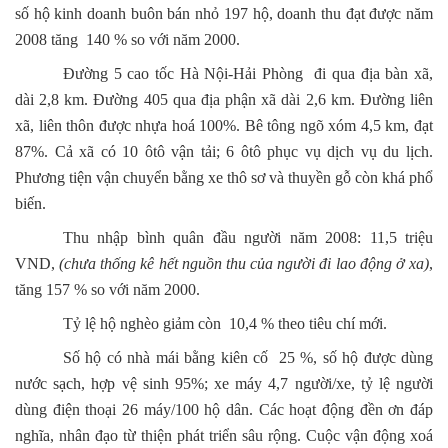
số hộ kinh doanh buôn bán nhỏ 197 hộ, doanh thu đạt được năm
2008 tăng 140 % so với năm 2000.
Đường 5 cao tốc Hà Nội-Hải Phòng đi qua địa bàn xã,
dài 2,8 km. Đường 405 qua địa phận xã dài 2,6 km. Đường liên
xã, liên thôn được nhựa hoá 100%. Bê tông ngõ xóm 4,5 km, đạt
87%. Cả xã có 10 ôtô vận tải; 6 ôtô phục vụ dịch vụ du lịch.
Phương tiện vận chuyển bằng xe thô sơ và thuyền gỗ còn khá phổ
biến.
Thu nhập bình quân đầu người năm 2008: 11,5 triệu
VND,
(chưa thống kê hết nguồn thu của người đi lao động ở xa)
,
tăng 157 % so với năm 2000.
Tỷ lệ hộ nghèo giảm còn 10,4 % theo tiêu chí mới.
Số hộ có nhà mái bằng kiên cố 25 %, số hộ được dùng
nước sạch, hợp vệ sinh 95%; xe máy 4,7 người/xe, tỷ lệ người
dùng điện thoại 26 máy/100 hộ dân. Các hoạt động đền ơn đáp
nghĩa, nhân đạo từ thiện phát triển sâu rộng. Cuộc vận động xoá