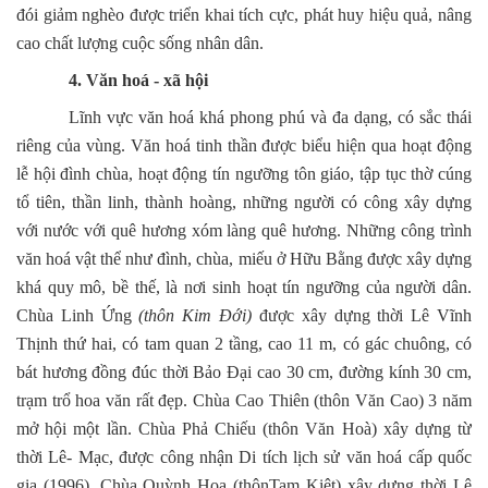
đói giảm nghèo được triển khai tích cực, phát huy hiệu quả, nâng
cao chất lượng cuộc sống nhân dân.
4. Văn hoá - xã hội
Lĩnh vực văn hoá khá phong phú và đa dạng, có sắc thái
riêng của vùng. Văn hoá tinh thần được biểu hiện qua hoạt động
lễ hội đình chùa, hoạt động tín ngưỡng tôn giáo, tập tục thờ cúng
tổ tiên, thần linh, thành hoàng, những người có công xây dựng
với nước với quê hương xóm làng quê hương. Những công trình
văn hoá vật thể như đình, chùa, miếu ở Hữu Bằng được xây dựng
khá quy mô, bề thế, là nơi sinh hoạt tín ngưỡng của người dân.
Chùa Linh Ứng
(thôn Kim Đới)
được xây dựng thời Lê Vĩnh
Thịnh thứ hai, có tam quan 2 tầng, cao 11 m, có gác chuông, có
bát hương đồng đúc thời Bảo Đại cao 30 cm, đường kính 30 cm,
trạm trổ hoa văn rất đẹp. Chùa Cao Thiên (thôn Văn Cao) 3 năm
mở hội một lần. Chùa Phả Chiếu (thôn Văn Hoà) xây dựng từ
thời Lê- Mạc, được công nhận Di tích lịch sử văn hoá cấp quốc
gia (1996). Chùa Quỳnh Hoa (thônTam Kiệt) xây dựng thời Lê