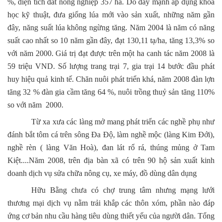
%, diện tích đất nông nghiệp 357 ha. Do đẩy mạnh áp dụng khoa
học kỹ thuật, đưa giống lúa mới vào sản xuất, những năm gần
đây, năng suất lúa không ngừng tăng. Năm 2004 là năm có năng
suất cao nhất so 10 năm gần đây, đạt 130,11 tạ/ha, tăng 13,3% so
với năm 2000. Giá trị đạt được trên một ha canh tác năm 2008 là
59 triệu VND.
Số lượng trang trại 7, gia trại 14 bước đầu phát
huy hiệu quả kinh tế.
Chăn nuôi phát triển khá, năm 2008 đàn lợn
tăng 32 % đàn gia cầm tăng 64 %, nuôi trồng thuỷ sản tăng 110%
so với năm 2000.
Từ xa xưa các làng mở mang phát triển các nghề phụ như
đánh bắt tôm cá trên sông Đa Độ, làm nghề mộc (làng Kim Đới),
nghề rèn ( làng Văn Hoà), đan lát rổ rá, thúng mủng ở Tam
Kiệt....Năm 2008, trên địa bàn xã có trên 90 hộ sản xuất kinh
doanh dịch vụ sửa chữa nông cụ, xe máy, đồ dùng dân dụng
Hữu Bằng chưa có chợ trung tâm nhưng mạng lưới
thương mại dịch vụ nằm trải khắp các thôn xóm, phần nào đáp
ứng cơ bản nhu cầu hàng tiêu dùng thiết yếu của người dân. Tổng