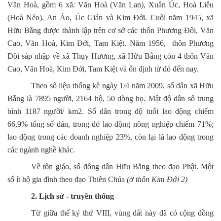
Văn Hoà, gồm 6 xã: Văn Hoà (Văn Lan), Xuân Úc, Hoà Liễu
(Hoà Nẻo), An Áo, Úc Gián và Kim Đới. Cuối năm 1945, xã
Hữu Bằng được thành lập trên cơ sở các thôn Phương Đôi, Văn
Cao, Văn Hoà, Kim Đới, Tam Kiệt. Năm 1956, thôn Phương
Đôi sáp nhập về xã Thụy Hương, xã Hữu Bằng còn 4 thôn Văn
Cao, Văn Hoà, Kim Đới, Tam Kiệt và ổn định từ đó đến nay.
Theo số liệu thống kê ngày 1/4 năm 2009, số dân xã Hữu
Bằng là 7895 người, 2164 hộ, 50 dòng họ. Mật độ dân số trung
bình 1187 người/ km2. Số dân trong độ tuổi lao động chiếm
66,9% tổng số dân, trong đó lao động nông nghiệp chiếm 71%;
lao động trong các doanh nghiệp 23%, còn lại là lao động trong
các ngành nghề khác.
Về tôn giáo, số đông dân Hữu Bằng theo đạo Phật. Một
số ít hộ gia đình theo đạo Thiên Chúa
(ở thôn Kim Đới 2)
2. Lịch sử - truyền thống
Từ giữa thế kỷ thứ VIII, vùng đất này đã có cộng đồng