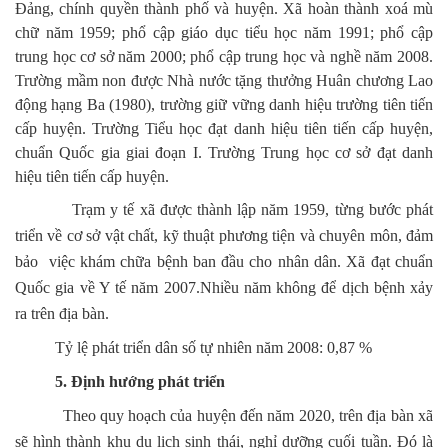
Đảng, chính quyền thành phố và huyện. Xã hoàn thành xoá mù
chữ năm 1959; phổ cập giáo dục tiểu học năm 1991; phổ cập
trung học cơ sở năm 2000; phổ cập trung học và nghề năm 2008.
Trường mầm non được Nhà nước tặng thưởng Huân chương Lao
động hạng Ba (1980), trường giữ vững danh hiệu trường tiên tiến
cấp huyện. Trường Tiểu học đạt danh hiệu tiên tiến cấp huyện,
chuẩn Quốc gia giai đoạn I. Trường Trung học cơ sở đạt danh
hiệu tiên tiến cấp huyện.
Trạm y tế xã được thành lập năm 1959, từng bước phát
triển về cơ sở vật chất, kỹ thuật phương tiện và chuyên môn, đảm
bảo việc khám chữa bệnh ban đầu cho nhân dân. Xã đạt chuẩn
Quốc gia về Y tế năm 2007.Nhiều năm không để dịch bệnh xảy
ra trên địa bàn.
Tỷ lệ phát triển dân số tự nhiên năm 2008: 0,87 %
5. Định hướng phát triển
Theo quy hoạch của huyện đến năm 2020, trên địa bàn xã
sẽ hình thành khu du lịch sinh thái, nghỉ dưỡng cuối tuần. Đó là