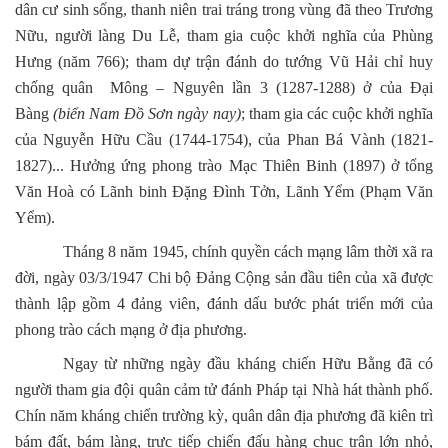
dân cư sinh sống, thanh niên trai tráng trong vùng đã theo Trương
Nữu, người làng Du Lễ, tham gia cuộc khởi nghĩa của Phùng
Hưng (năm 766); tham dự trận đánh do tướng Vũ Hải chỉ huy
chống quân Mông – Nguyên lần 3 (1287-1288) ở của Đại
Bàng
(biển Nam Đồ Sơn ngày nay)
; tham gia các cuộc khởi nghĩa
của Nguyễn Hữu Cầu (1744-1754), của Phan Bá Vành (1821-
1827)... Hưởng ứng phong trào Mạc Thiên Binh (1897) ở tổng
Văn Hoà có Lãnh binh Đặng Đình Tởn, Lãnh Yểm (Phạm Văn
Yểm).
Tháng 8 năm 1945, chính quyền cách mạng lâm thời xã ra
đời, ngày 03/3/1947 Chi bộ Đảng Cộng sản đầu tiên của xã được
thành lập gồm 4 đảng viên, đánh dấu bước phát triển mới của
phong trào cách mạng ở địa phương.
Ngay từ những ngày đầu kháng chiến Hữu Bằng đã có
người tham gia đội quân cảm tử đánh Pháp tại Nhà hát thành phố.
Chín năm kháng chiến trường kỳ, quân dân địa phương đã kiên trì
bám đất, bám làng, trực tiếp chiến đấu hàng chục trận lớn nhỏ,